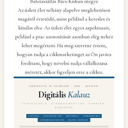
Balotaszállás Bács-Kiskun megye
Az üzleti élet néhány alapelve meglehetősen
magától értetődő, mint például a kereslet és
kínálat elve. Az üzleti élet egyes aspektusait,
például a piac azonosítását azonban elég nehéz
lehet megérteni. Ha meg szeretné érteni,
hogyan tudja a cikkmarketinget az Ön javára
fordítani, hogy növelni tudja vállalkozása
méretét, akkor figyeljen erre a cikkre.
SZERKESZTŐI PR KÜLÖNSZÁM · 2025 · BUDAPEST
Digitális
Kalauz
TECHNOLÓGIA · VIDEÓMARKETING · KARRIÉR ·
EGÉSZSÉG
LAPTOPOK
VIDEÓMARKETING
WEBTÁRHELY
MUNKAKERESÉS
EGÉSZSÉGBIZTOSÍTÁS
ONLINE VÁSÁRLÁS