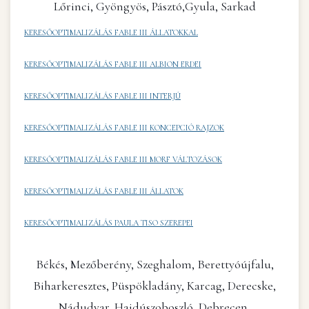
Lőrinci, Gyöngyös, Pásztó,Gyula, Sarkad
KERESŐOPTIMALIZÁLÁS FABLE III ÁLLATOKKAL
KERESŐOPTIMALIZÁLÁS FABLE III ALBION ERDEI
KERESŐOPTIMALIZÁLÁS FABLE III INTERJÚ
KERESŐOPTIMALIZÁLÁS FABLE III KONCEPCIÓ RAJZOK
KERESŐOPTIMALIZÁLÁS FABLE III MORF VÁLTOZÁSOK
KERESŐOPTIMALIZÁLÁS FABLE III ÁLLATOK
KERESŐOPTIMALIZÁLÁS PAULA TISO SZEREPEI
Békés, Mezőberény, Szeghalom, Berettyóújfalu,
Biharkeresztes, Püspökladány, Karcag, Derecske,
Nádudvar, Hajdúszoboszló, Debrecen,