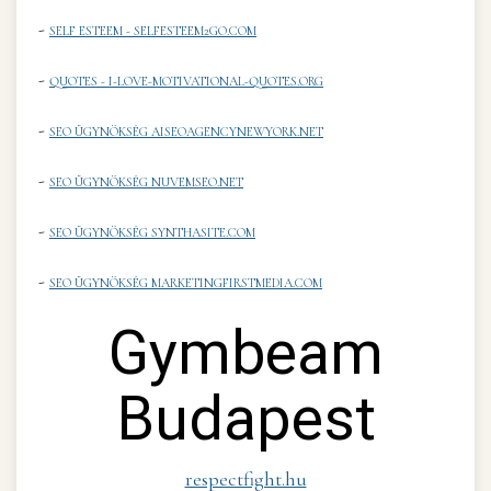
-
SELF ESTEEM - SELFESTEEM2GO.COM
-
QUOTES - I-LOVE-MOTIVATIONAL-QUOTES.ORG
-
SEO ÜGYNÖKSÉG AISEOAGENCYNEWYORK.NET
-
SEO ÜGYNÖKSÉG NUVEMSEO.NET
-
SEO ÜGYNÖKSÉG SYNTHASITE.COM
-
SEO ÜGYNÖKSÉG MARKETINGFIRSTMEDIA.COM
Gymbeam
Budapest
respectfight.hu