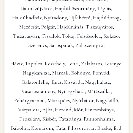
Balmazújváros, Hajdúböszörmény, Téglás,
Hajdúhadház, Nyíradony, Újfehértó, Hajdúdorog,
Mezőcsát, Polgár, Hajdúnánás, Tiszaújváros,
Tiszavasvári, Tiszalök, Tokaj, Felsőzsolca, Szikszó,
Szerencs, Sárospatak, Zalaszentgrót
Hévíz, Tapolca, Keszthely, Lenti, Zalakaros, Letenye,
Nagykanizsa, Marcali, Böhönye, Fonyód,
Balatonlelle, Encs, Kisvárda, Nagyhalász,
Vásárosnamény, Nyíregyháza, Mátészalka,
Fehérgyarmat, Máriapócs, Nyírbátor, Nagykálló,
Várpalota, Ajka, Herend, Mór, Kincsesbánya,
Oroszlány, Kisbér, Tatabánya, Pannonhalma,
Bábolna, Komárom, Tata, Pilisvörösvár, Bicske, Érd,