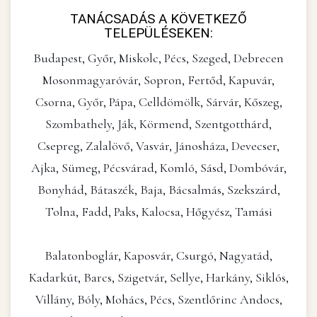
TANÁCSADÁS A KÖVETKEZŐ
TELEPÜLÉSEKEN:
Budapest, Győr, Miskolc, Pécs, Szeged, Debrecen
Mosonmagyaróvár, Sopron, Fertőd, Kapuvár,
Csorna, Győr, Pápa, Celldömölk, Sárvár, Kőszeg,
Szombathely, Ják, Körmend, Szentgotthárd,
Csepreg, Zalalövő, Vasvár, Jánosháza, Devecser,
Ajka, Sümeg, Pécsvárad, Komló, Sásd, Dombóvár,
Bonyhád, Bátaszék, Baja, Bácsalmás, Szekszárd,
Tolna, Fadd, Paks, Kalocsa, Hőgyész, Tamási
Balatonboglár, Kaposvár, Csurgó, Nagyatád,
Kadarkút, Barcs, Szigetvár, Sellye, Harkány, Siklós,
Villány, Bóly, Mohács, Pécs, Szentlőrinc Andocs,