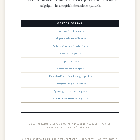
mint az ad hoc választás. A digitális tartalmak éppen ezt a döntéstámogatást
szolgálják – ha a megfelelő forrásokhoz nyúlunk.
ÖSSZES FORRÁS
Laptopok áttekintése →
Tippek munkakeresőknek →
Online vásárlás útmutatója →
A webtárhelyről →
Laptoptippek →
Mobiltelefon szerepe →
Kiemelkedő videómarketing tippek →
Látogatottság videóval →
Egészségbiztosítás tippek →
Minden a videómarketingről →
EZ A TARTALOM SZERKESZTŐI PR ANYAGKÉNT KÉSZÜLT · MINDEN
HIVATKOZOTT OLDAL KÜLSŐ FORRÁS
© 2025 DIGITÁLIS KALAUZ SZERKESZTŐSÉG · BUDAPEST · AZ ITT KÖZÖLT