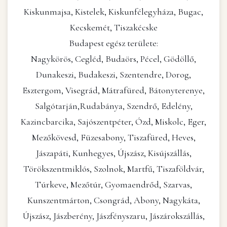
Kiskunmajsa, Kistelek, Kiskunfélegyháza, Bugac,
Kecskemét, Tiszakécske
Budapest egész területe:
Nagykörös, Cegléd, Budaörs, Pécel, Gödöllő,
Dunakeszi, Budakeszi, Szentendre, Dorog,
Esztergom, Visegrád, Mátrafüred, Bátonyterenye,
Salgótarján,Rudabánya, Szendrő, Edelény,
Kazincbarcika, Sajószentpéter, Ózd, Miskolc, Eger,
Mezőkövesd, Füzesabony, Tiszafüred, Heves,
Jászapáti, Kunhegyes, Újszász, Kisújszállás,
Törökszentmiklós, Szolnok, Martfű, Tiszaföldvár,
Túrkeve, Mezőtúr, Gyomaendrőd, Szarvas,
Kunszentmárton, Csongrád, Abony, Nagykáta,
Újszász, Jászberény, Jászfényszaru, Jászárokszállás,