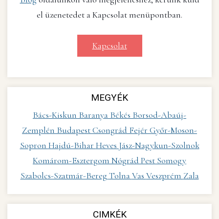
el üzenetedet a Kapcsolat menüpontban.
Kapcsolat
MEGYÉK
Bács-Kiskun
Baranya
Békés
Borsod-Abaúj-
Zemplén
Budapest
Csongrád
Fejér
Győr-Moson-
Sopron
Hajdú-Bihar
Heves
Jász-Nagykun-Szolnok
Komárom-Esztergom
Nógrád
Pest
Somogy
Szabolcs-Szatmár-Bereg
Tolna
Vas
Veszprém
Zala
CIMKÉK