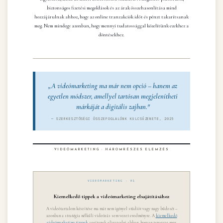
biztonságos fizetési megoldások és az árak összehasonlítása mind
hozzájárulnak ahhoz, hogy az online tranzakciók időt és pénzt takarítsanak
meg. Nem mindegy azonban, hogy mennyi tudatossággal közelítünk ezekhez a
döntésekhez.
„A videómarketing ma már nem opció – hanem az
egyetlen módszer, amellyel tartósan megjelenítheti
márkáját a digitális zajban."
— SZERKESZTŐSÉGI ÖSSZEFOGLALÓNK KULCSÜZENETE, 2025
VIDEÓMARKETING · HÁROMRÉSZES ELEMZÉS
VIDEÓMARKETING · 01
Kiemelkedő tippek a videómarketing elsajátításához
A videótartalom készítése ma már nem igényel stúdiót vagy nagy büdzsét –
azonban a stratégia nélküli videózás sem vezet eredményre. A
kiemelkedő
videómarketing tippek
segítenek eligazodni abban, hogyan tervezze meg