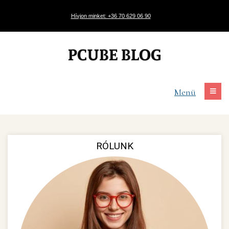
Hívjon minket: +36 70 629 06 90
Menü
RÓLUNK