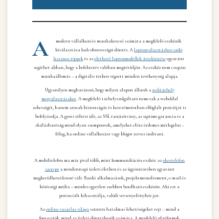
A
modern vállalkozó és munkakereső számára a megfelelő eszközök
kiválasztása kulcsfontosságú döntés. A
laptopválasztáshoz szóló
hasznos tippek
és az
elérhető laptopmodellek áttekintése
egyaránt
segíthet abban, hogy a befektetés valóban megtérüljön. Az eszköz nem csupán
munkaállomás – a digitális térben végzett minden tevékenység alapja.
Ugyanilyen meghatározó, hogy milyen alapon állunk a
webtárhely
megválasztásakor
. A megfelelő tárhelyszolgáltató nemcsak a weboldal
sebességét, hanem annak biztonságát és keresőmotorban elfoglalt pozícióját is
befolyásolja. A gyors töltési idő, az SSL tanúsítvány, az uptime garancia és a
skálázhatóság mind olyan szempontok, amelyeket előre érdemes mérlegelni –
főleg, ha online vállalkozást vagy blogot tervez indítani.
A mobiltelefon ma már jóval több, mint kommunikációs eszköz: az
okostelefon
szerepe
a mindennapi üzleti életben és az ügyintézésben egyaránt
megkerülhetetlenné vált. Banki alkalmazások, projektmenedzsment, e-mail és
közösségi média – mindez egyetlen zsebben hordható eszközön. Aki ezt a
potenciált kihasználja, valódi versenyelőnyhöz jut.
Az
online vásárlás világa
szintén hatalmas lehetőségeket rejt – mind a
fogyasztók, mind az üzleti döntéshozók számára. A megfelelő platformok,