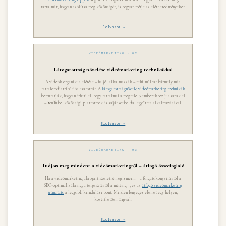
tartalmát, hogyan szólítsa meg közönségét, és hogyan mérje az elért eredményeket.
Elolvasom →
VIDEÓMARKETING · 02
Látogatottság növelése videómarketing technikákkal
A videók organikus elérése – ha jól alkalmazzák – felülmúlhat bármely más
tartalomdistribúciós csatornát. A
látogatottságnövelő videómarketing technikák
bemutatják, hogyan érheti el, hogy tartalmai a megfelelő emberekhez jussanak el
– YouTube, közösségi platformok és saját weboldal együttes alkalmazásával.
Elolvasom →
VIDEÓMARKETING · 03
Tudjon meg mindent a videómarketingről – átfogó összefoglaló
Ha a videómarketing alapjait szeretné megismerni – a forgatókönyvírástól a
SEO-optimalizálásig, a terjesztéstől a mérésig –, ez az
átfogó videómarketing
útmutató
a legjobb kiindulási pont. Minden lényeges elemet egy helyen,
közérthetően tárgyal.
Elolvasom →