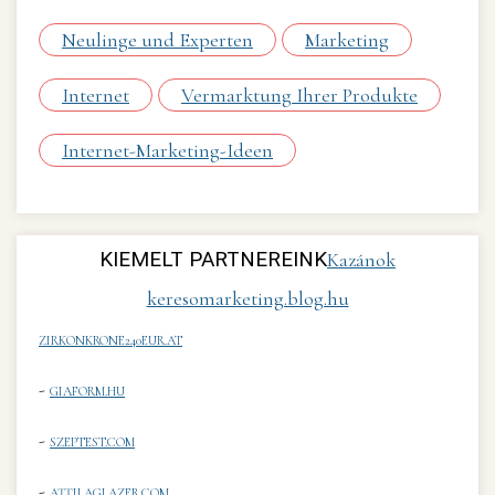
Neulinge und Experten
Marketing
Internet
Vermarktung Ihrer Produkte
Internet-Marketing-Ideen
KIEMELT PARTNEREINK
Kazánok
keresomarketing.blog.hu
ZIRKONKRONE240EUR.AT
-
GIAFORM.HU
-
SZEPTEST.COM
-
ATTILAGLAZER.COM