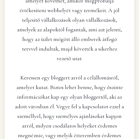
amelyet követhet, amikor megpróbálja
értékesíteni webhelyét vagy termékeit. A jól
teljesítő vállalkozások olyan vállalkozások,
amelyek az alapoktól fogantak, ami azt jelenti,
hogy az üzlet mögött álló emberek átfogó
tervvel indultak, majd követték a sikerhez
vezető utat.
Keressen egy bloggert arról a célállomásról,
amelyet kutat. Biztos lehet benne, hogy őszinte
információkat kap egy olyan bloggertől, aki az
adott városban él. Vegye fel a kapcsolatot ezzel a
személlyel, hogy személyes ajánlásokat kapjon
arról, milyen csodálatos helyeket érdemes
megnéznie, vagy melyik étteremben érdemes