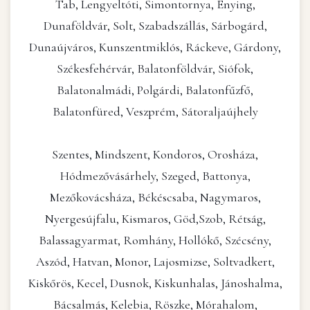
Tab, Lengyeltóti, Simontornya, Enying,
Dunaföldvár, Solt, Szabadszállás, Sárbogárd,
Dunaújváros, Kunszentmiklós, Ráckeve, Gárdony,
Székesfehérvár, Balatonföldvár, Siófok,
Balatonalmádi, Polgárdi, Balatonfűzfő,
Balatonfüred, Veszprém, Sátoraljaújhely
Szentes, Mindszent, Kondoros, Orosháza,
Hódmezővásárhely, Szeged, Battonya,
Mezőkovácsháza, Békéscsaba, Nagymaros,
Nyergesújfalu, Kismaros, Göd,Szob, Rétság,
Balassagyarmat, Romhány, Hollókő, Szécsény,
Aszód, Hatvan, Monor, Lajosmizse, Soltvadkert,
Kiskőrös, Kecel, Dusnok, Kiskunhalas, Jánoshalma,
Bácsalmás, Kelebia, Röszke, Mórahalom,