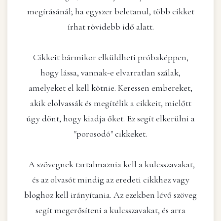
megírásánál; ha egyszer beletanul, több cikket
írhat rövidebb idő alatt.
Cikkeit bármikor elküldheti próbaképpen,
hogy lássa, vannak-e elvarratlan szálak,
amelyeket el kell kötnie. Keressen embereket,
akik elolvassák és megítélik a cikkeit, mielőtt
úgy dönt, hogy kiadja őket. Ez segít elkerülni a
"porosodó" cikkeket.
A szövegnek tartalmaznia kell a kulcsszavakat,
és az olvasót mindig az eredeti cikkhez vagy
bloghoz kell irányítania. Az ezekben lévő szöveg
segít megerősíteni a kulcsszavakat, és arra