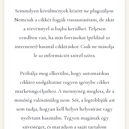
Semmilyen körülmények között ne plagizáljon.
Nemcsak a cikkét fogják visszautasítani, de akár
a törvénnyel is bajba kerülhet. Teljesen
rendben van, ha más forrásokat (például az
internetet) használ cikkíráskor. Csak ne másolja
le az információt szóról szóra.
Próbálja meg elkerülni, hogy automatikus
cikkíró szolgáltatást vegyen igénybe cikkei
marketingcéljaihoz. A mennyiség meglesz, de a
minőség valószínűleg nem. Sőt, a legtöbbjük azt
sem tudja, hogyan kell helyes helyesírást vagy
nyelvtant használni. Tegyen magának egy
szívességet, és maradjon a saját tartalom