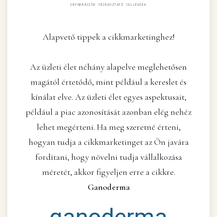
INFORMÁCIÓK TÁJÉKOZTATÓ JELLEGŰEK
Alapvető tippek a cikkmarketinghez!
Az üzleti élet néhány alapelve meglehetősen
magától értetődő, mint például a kereslet és
kínálat elve. Az üzleti élet egyes aspektusait,
például a piac azonosítását azonban elég nehéz
lehet megérteni. Ha meg szeretné érteni,
hogyan tudja a cikkmarketinget az Ön javára
fordítani, hogy növelni tudja vállalkozása
méretét, akkor figyeljen erre a cikkre.
Ganoderma