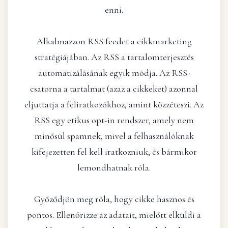
enni.
Alkalmazzon RSS feedet a cikkmarketing
stratégiájában. Az RSS a tartalomterjesztés
automatizálásának egyik módja. Az RSS-
csatorna a tartalmat (azaz a cikkeket) azonnal
eljuttatja a feliratkozókhoz, amint közzéteszi. Az
RSS egy etikus opt-in rendszer, amely nem
minősül spamnek, mivel a felhasználóknak
kifejezetten fel kell iratkozniuk, és bármikor
lemondhatnak róla.
Győződjön meg róla, hogy cikke hasznos és
pontos. Ellenőrizze az adatait, mielőtt elküldi a