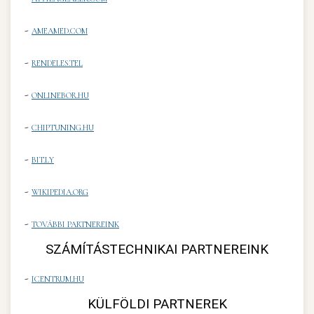
-
AMEAMED.COM
-
RENDELES.TEL
-
ONLINEBOR.HU
-
CHIPTUNING.HU
-
BIT.LY
-
WIKIPEDIA.ORG
-
TOVÁBBI PARTNEREINK
SZÁMÍTÁSTECHNIKAI PARTNEREINK
-
ICENTRUM.HU
KÜLFÖLDI PARTNEREK