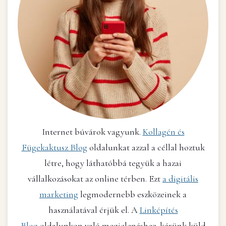
Internet búvárok vagyunk.
Kollagén és
Fügekaktusz Blog
oldalunkat azzal a céllal hoztuk
létre, hogy láthatóbbá tegyük a hazai
vállalkozásokat az online térben. Ezt
a digitális
marketing
legmodernebb eszközeinek a
használatával érjük el. A
Linképítés
Blog
oldalunkon való megjelenéshez, kérünk küld