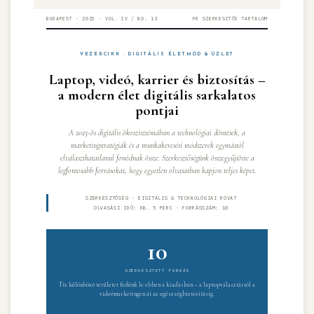
BUDAPEST · 2025 · VOL. IV / NO. 13
PR SZERKESZTŐI TARTALOM
VEZÉRCIKK · DIGITÁLIS ÉLETMÓD & ÜZLET
Laptop, videó, karrier és biztosítás –
a modern élet digitális sarkalatos
pontjai
A 2025-ös digitális ökoszisztémában a technológiai döntések, a
marketingstratégiák és a munkakeresési módszerek egymástól
elválaszthatatlanul fonódnak össze. Szerkesztőségünk összegyűjtötte a
legfontosabb forrásokat, hogy egyetlen olvasatban kapjon teljes képet.
SZERKESZTŐSÉG · DIGITÁLIS & TECHNOLÓGIAI ROVAT
OLVASÁSI IDŐ: KB. 5 PERC · FORRÁSSZÁM: 10
10
SZERKESZTETT FORRÁS
Tíz különböző területet fedünk le ebben a kiadásban – a laptopválasztástól a
videómarketingen át az egészségbiztosításig.