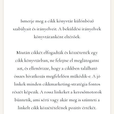
Ismerje meg a cikk könyvtár különböző
szabályait és irányelveit. A beküldési irányelvek
könyvtáranként eltérőek.
Miután cikkét elfogadták és közzétették egy
cikk könyvtárban, ne felejtse el meglátogatni
azt, és ellenőrizze, hogy a cikkben található
összes hivatkozás megfelelően működik-e. A jó
linkek minden cikkmarketing-stratégia fontos
részét képezik. A rossz linkeket a keresőmotorok
büntetik, ami sérti vagy akár meg is szünteti a
linkelt cikk közzétételének pozitív értékét.