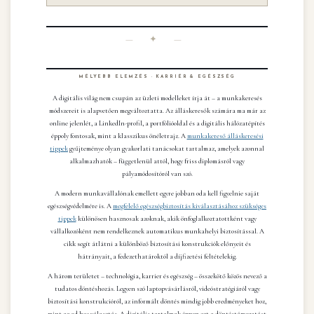
— ✦ —
MÉLYEBB ELEMZÉS · KARRIÉR & EGÉSZSÉG
A digitális világ nem csupán az üzleti modelleket írja át – a munkakeresés
módszereit is alapvetően megváltoztatta. Az álláskeresők számára ma már az
online jelenlét, a LinkedIn-profil, a portfólióoldal és a digitális hálózatépítés
éppoly fontosak, mint a klasszikus önéletrajz. A
munkakereső álláskeresési
tippek
gyűjteménye olyan gyakorlati tanácsokat tartalmaz, amelyek azonnal
alkalmazhatók – függetlenül attól, hogy friss diplomásról vagy
pályamódosítóról van szó.
A modern munkavállalónak emellett egyre jobban oda kell figyelnie saját
egészségvédelmére is. A
megfelelő egészségbiztosítás kiválasztásához szükséges
tippek
különösen hasznosak azoknak, akik önfoglalkoztatottként vagy
vállalkozóként nem rendelkeznek automatikus munkahelyi biztosítással. A
cikk segít átlátni a különböző biztosítási konstrukciók előnyeit és
hátrányait, a fedezethatároktól a díjfizetési feltételekig.
A három területet – technológia, karrier és egészség – összekötő közös nevező a
tudatos döntéshozás. Legyen szó laptopvásárlásról, videóstratégiáról vagy
biztosítási konstrukcióról, az informált döntés mindig jobb eredményeket hoz,