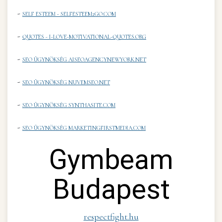
-
SELF ESTEEM - SELFESTEEM2GO.COM
-
QUOTES - I-LOVE-MOTIVATIONAL-QUOTES.ORG
-
SEO ÜGYNÖKSÉG AISEOAGENCYNEWYORK.NET
-
SEO ÜGYNÖKSÉG NUVEMSEO.NET
-
SEO ÜGYNÖKSÉG SYNTHASITE.COM
-
SEO ÜGYNÖKSÉG MARKETINGFIRSTMEDIA.COM
Gymbeam
Budapest
respectfight.hu