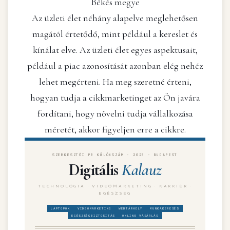
Békés megye
Az üzleti élet néhány alapelve meglehetősen
magától értetődő, mint például a kereslet és
kínálat elve. Az üzleti élet egyes aspektusait,
például a piac azonosítását azonban elég nehéz
lehet megérteni. Ha meg szeretné érteni,
hogyan tudja a cikkmarketinget az Ön javára
fordítani, hogy növelni tudja vállalkozása
méretét, akkor figyeljen erre a cikkre.
SZERKESZTŐI PR KÜLÖNSZÁM · 2025 · BUDAPEST
Digitális
Kalauz
TECHNOLÓGIA · VIDEÓMARKETING · KARRIÉR ·
EGÉSZSÉG
LAPTOPOK
VIDEÓMARKETING
WEBTÁRHELY
MUNKAKERESÉS
EGÉSZSÉGBIZTOSÍTÁS
ONLINE VÁSÁRLÁS