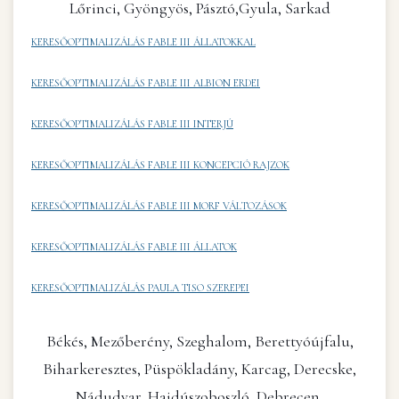
Lőrinci, Gyöngyös, Pásztó,Gyula, Sarkad
KERESŐOPTIMALIZÁLÁS FABLE III ÁLLATOKKAL
KERESŐOPTIMALIZÁLÁS FABLE III ALBION ERDEI
KERESŐOPTIMALIZÁLÁS FABLE III INTERJÚ
KERESŐOPTIMALIZÁLÁS FABLE III KONCEPCIÓ RAJZOK
KERESŐOPTIMALIZÁLÁS FABLE III MORF VÁLTOZÁSOK
KERESŐOPTIMALIZÁLÁS FABLE III ÁLLATOK
KERESŐOPTIMALIZÁLÁS PAULA TISO SZEREPEI
Békés, Mezőberény, Szeghalom, Berettyóújfalu,
Biharkeresztes, Püspökladány, Karcag, Derecske,
Nádudvar, Hajdúszoboszló, Debrecen,