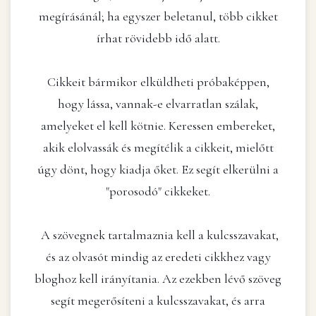
megírásánál; ha egyszer beletanul, több cikket
írhat rövidebb idő alatt.
Cikkeit bármikor elküldheti próbaképpen,
hogy lássa, vannak-e elvarratlan szálak,
amelyeket el kell kötnie. Keressen embereket,
akik elolvassák és megítélik a cikkeit, mielőtt
úgy dönt, hogy kiadja őket. Ez segít elkerülni a
"porosodó" cikkeket.
A szövegnek tartalmaznia kell a kulcsszavakat,
és az olvasót mindig az eredeti cikkhez vagy
bloghoz kell irányítania. Az ezekben lévő szöveg
segít megerősíteni a kulcsszavakat, és arra