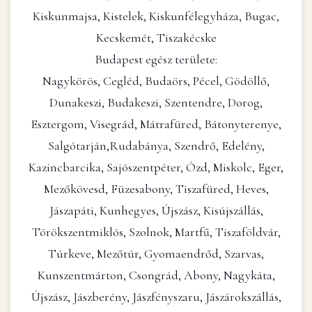
Kiskunmajsa, Kistelek, Kiskunfélegyháza, Bugac,
Kecskemét, Tiszakécske
Budapest egész területe:
Nagykörös, Cegléd, Budaörs, Pécel, Gödöllő,
Dunakeszi, Budakeszi, Szentendre, Dorog,
Esztergom, Visegrád, Mátrafüred, Bátonyterenye,
Salgótarján,Rudabánya, Szendrő, Edelény,
Kazincbarcika, Sajószentpéter, Ózd, Miskolc, Eger,
Mezőkövesd, Füzesabony, Tiszafüred, Heves,
Jászapáti, Kunhegyes, Újszász, Kisújszállás,
Törökszentmiklós, Szolnok, Martfű, Tiszaföldvár,
Túrkeve, Mezőtúr, Gyomaendrőd, Szarvas,
Kunszentmárton, Csongrád, Abony, Nagykáta,
Újszász, Jászberény, Jászfényszaru, Jászárokszállás,