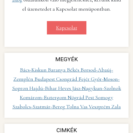
el üzenetedet a Kapcsolat menüpontban.
Kapcsolat
MEGYÉK
Bács-Kiskun
Baranya
Békés
Borsod-Abaúj-
Zemplén
Budapest
Csongrád
Fejér
Győr-Moson-
Sopron
Hajdú-Bihar
Heves
Jász-Nagykun-Szolnok
Komárom-Esztergom
Nógrád
Pest
Somogy
Szabolcs-Szatmár-Bereg
Tolna
Vas
Veszprém
Zala
CIMKÉK