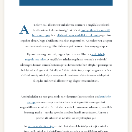
A
modern vállalkozó és munkakereső számára a megfelelő eszközök
kiválasztása kulcsfontosságú döntés. A
laptopválasztáshoz szóló
hasznos tippek
és az
elérhető laptopmodellek áttekintése
egyaránt
segíthet abban, hogy a befektetés valóban megtérüljön. Az eszköz nem csupán
munkaállomás – a digitális térben végzett minden tevékenység alapja.
Ugyanilyen meghatározó, hogy milyen alapon állunk a
webtárhely
megválasztásakor
. A megfelelő tárhelyszolgáltató nemcsak a weboldal
sebességét, hanem annak biztonságát és keresőmotorban elfoglalt pozícióját is
befolyásolja. A gyors töltési idő, az SSL tanúsítvány, az uptime garancia és a
skálázhatóság mind olyan szempontok, amelyeket előre érdemes mérlegelni –
főleg, ha online vállalkozást vagy blogot tervez indítani.
A mobiltelefon ma már jóval több, mint kommunikációs eszköz: az
okostelefon
szerepe
a mindennapi üzleti életben és az ügyintézésben egyaránt
megkerülhetetlenné vált. Banki alkalmazások, projektmenedzsment, e-mail és
közösségi média – mindez egyetlen zsebben hordható eszközön. Aki ezt a
potenciált kihasználja, valódi versenyelőnyhöz jut.
Az
online vásárlás világa
szintén hatalmas lehetőségeket rejt – mind a
fogyasztók, mind az üzleti döntéshozók számára. A megfelelő platformok,