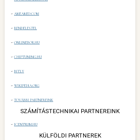
-
AMEAMED.COM
-
RENDELES.TEL
-
ONLINEBOR.HU
-
CHIPTUNING.HU
-
BIT.LY
-
WIKIPEDIA.ORG
-
TOVÁBBI PARTNEREINK
SZÁMÍTÁSTECHNIKAI PARTNEREINK
-
ICENTRUM.HU
KÜLFÖLDI PARTNEREK