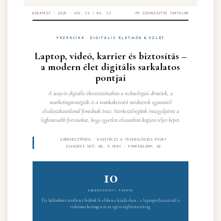
BUDAPEST · 2025 · VOL. IV / NO. 13
PR SZERKESZTŐI TARTALOM
VEZÉRCIKK · DIGITÁLIS ÉLETMÓD & ÜZLET
Laptop, videó, karrier és biztosítás –
a modern élet digitális sarkalatos
pontjai
A 2025-ös digitális ökoszisztémában a technológiai döntések, a
marketingstratégiák és a munkakeresési módszerek egymástól
elválaszthatatlanul fonódnak össze. Szerkesztőségünk összegyűjtötte a
legfontosabb forrásokat, hogy egyetlen olvasatban kapjon teljes képet.
SZERKESZTŐSÉG · DIGITÁLIS & TECHNOLÓGIAI ROVAT
OLVASÁSI IDŐ: KB. 5 PERC · FORRÁSSZÁM: 10
10
SZERKESZTETT FORRÁS
Tíz különböző területet fedünk le ebben a kiadásban – a laptopválasztástól a
videómarketingen át az egészségbiztosításig.