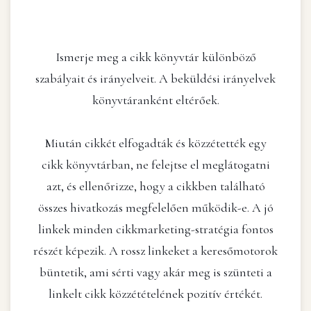
Ismerje meg a cikk könyvtár különböző
szabályait és irányelveit. A beküldési irányelvek
könyvtáranként eltérőek.
Miután cikkét elfogadták és közzétették egy
cikk könyvtárban, ne felejtse el meglátogatni
azt, és ellenőrizze, hogy a cikkben található
összes hivatkozás megfelelően működik-e. A jó
linkek minden cikkmarketing-stratégia fontos
részét képezik. A rossz linkeket a keresőmotorok
büntetik, ami sérti vagy akár meg is szünteti a
linkelt cikk közzétételének pozitív értékét.