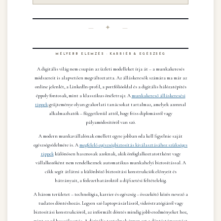
— ✦ —
MÉLYEBB ELEMZÉS · KARRIÉR & EGÉSZSÉG
A digitális világ nem csupán az üzleti modelleket írja át – a munkakeresés
módszereit is alapvetően megváltoztatta. Az álláskeresők számára ma már az
online jelenlét, a LinkedIn-profil, a portfólióoldal és a digitális hálózatépítés
éppoly fontosak, mint a klasszikus önéletrajz. A
munkakereső álláskeresési
tippek
gyűjteménye olyan gyakorlati tanácsokat tartalmaz, amelyek azonnal
alkalmazhatók – függetlenül attól, hogy friss diplomásról vagy
pályamódosítóról van szó.
A modern munkavállalónak emellett egyre jobban oda kell figyelnie saját
egészségvédelmére is. A
megfelelő egészségbiztosítás kiválasztásához szükséges
tippek
különösen hasznosak azoknak, akik önfoglalkoztatottként vagy
vállalkozóként nem rendelkeznek automatikus munkahelyi biztosítással. A
cikk segít átlátni a különböző biztosítási konstrukciók előnyeit és
hátrányait, a fedezethatároktól a díjfizetési feltételekig.
A három területet – technológia, karrier és egészség – összekötő közös nevező a
tudatos döntéshozás. Legyen szó laptopvásárlásról, videóstratégiáról vagy
biztosítási konstrukcióról, az informált döntés mindig jobb eredményeket hoz,