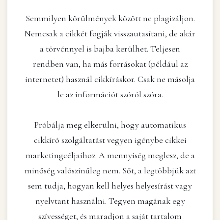
Semmilyen körülmények között ne plagizáljon.
Nemcsak a cikkét fogják visszautasítani, de akár
a törvénnyel is bajba kerülhet. Teljesen
rendben van, ha más forrásokat (például az
internetet) használ cikkíráskor. Csak ne másolja
le az információt szóról szóra.
Próbálja meg elkerülni, hogy automatikus
cikkíró szolgáltatást vegyen igénybe cikkei
marketingcéljaihoz. A mennyiség meglesz, de a
minőség valószínűleg nem. Sőt, a legtöbbjük azt
sem tudja, hogyan kell helyes helyesírást vagy
nyelvtant használni. Tegyen magának egy
szívességet, és maradjon a saját tartalom