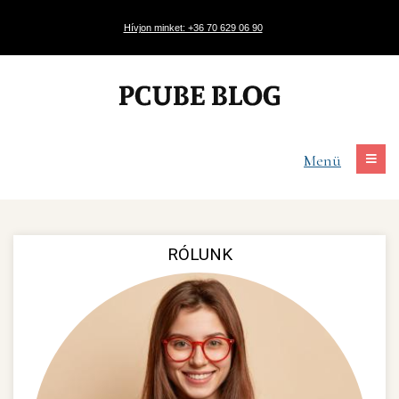
Hívjon minket: +36 70 629 06 90
Menü
RÓLUNK