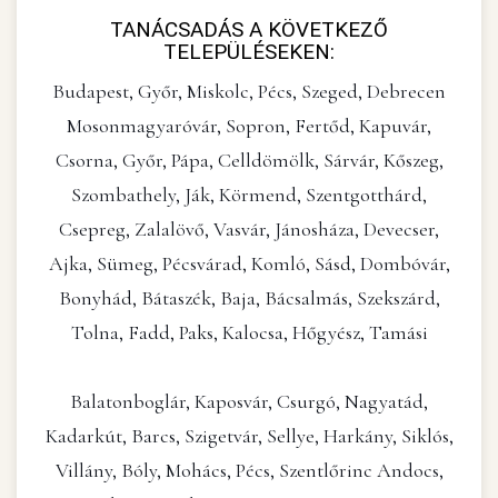
TANÁCSADÁS A KÖVETKEZŐ
TELEPÜLÉSEKEN:
Budapest, Győr, Miskolc, Pécs, Szeged, Debrecen
Mosonmagyaróvár, Sopron, Fertőd, Kapuvár,
Csorna, Győr, Pápa, Celldömölk, Sárvár, Kőszeg,
Szombathely, Ják, Körmend, Szentgotthárd,
Csepreg, Zalalövő, Vasvár, Jánosháza, Devecser,
Ajka, Sümeg, Pécsvárad, Komló, Sásd, Dombóvár,
Bonyhád, Bátaszék, Baja, Bácsalmás, Szekszárd,
Tolna, Fadd, Paks, Kalocsa, Hőgyész, Tamási
Balatonboglár, Kaposvár, Csurgó, Nagyatád,
Kadarkút, Barcs, Szigetvár, Sellye, Harkány, Siklós,
Villány, Bóly, Mohács, Pécs, Szentlőrinc Andocs,