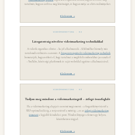
tartalmát, hogyan szólítsa meg közönségét, és hogyan mérje az elért eredményeket.
Elolvasom →
VIDEÓMARKETING · 02
Látogatottság növelése videómarketing technikákkal
A videók organikus elérése – ha jól alkalmazzák – felülmúlhat bármely más
tartalomdistribúciós csatornát. A
látogatottságnövelő videómarketing technikák
bemutatják, hogyan érheti el, hogy tartalmai a megfelelő emberekhez jussanak el
– YouTube, közösségi platformok és saját weboldal együttes alkalmazásával.
Elolvasom →
VIDEÓMARKETING · 03
Tudjon meg mindent a videómarketingről – átfogó összefoglaló
Ha a videómarketing alapjait szeretné megismerni – a forgatókönyvírástól a
SEO-optimalizálásig, a terjesztéstől a mérésig –, ez az
átfogó videómarketing
útmutató
a legjobb kiindulási pont. Minden lényeges elemet egy helyen,
közérthetően tárgyal.
Elolvasom →