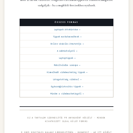
mint az ad hoc választás. A digitális tartalmak éppen ezt a döntéstámogatást
szolgálják – ha a megfelelő forrásokhoz nyúlunk.
ÖSSZES FORRÁS
Laptopok áttekintése →
Tippek munkakeresőknek →
Online vásárlás útmutatója →
A webtárhelyről →
Laptoptippek →
Mobiltelefon szerepe →
Kiemelkedő videómarketing tippek →
Látogatottság videóval →
Egészségbiztosítás tippek →
Minden a videómarketingről →
EZ A TARTALOM SZERKESZTŐI PR ANYAGKÉNT KÉSZÜLT · MINDEN
HIVATKOZOTT OLDAL KÜLSŐ FORRÁS
© 2025 DIGITÁLIS KALAUZ SZERKESZTŐSÉG · BUDAPEST · AZ ITT KÖZÖLT