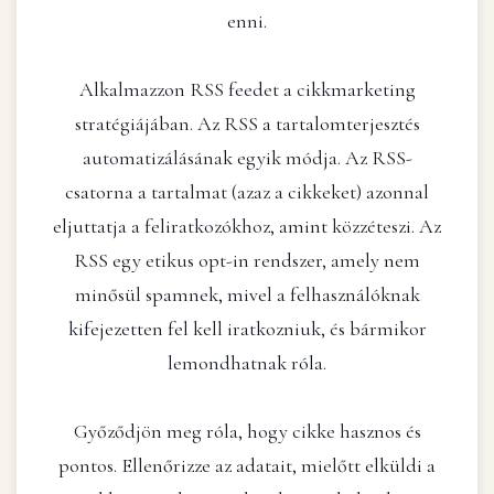
enni.
Alkalmazzon RSS feedet a cikkmarketing
stratégiájában. Az RSS a tartalomterjesztés
automatizálásának egyik módja. Az RSS-
csatorna a tartalmat (azaz a cikkeket) azonnal
eljuttatja a feliratkozókhoz, amint közzéteszi. Az
RSS egy etikus opt-in rendszer, amely nem
minősül spamnek, mivel a felhasználóknak
kifejezetten fel kell iratkozniuk, és bármikor
lemondhatnak róla.
Győződjön meg róla, hogy cikke hasznos és
pontos. Ellenőrizze az adatait, mielőtt elküldi a