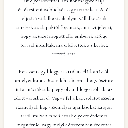
amelyet követhet, amikor megpróbálja
értékesíteni webhelyét vagy termékeit. A jól
teljesítő vállalkozások olyan vállalkozások,
amelyek az alapoktól fogantak, ami azt jelenti,
hogy az üzlet mögött álló emberek átfogó
tervvel indultak, majd követték a sikerhez
vezető utat.
Keressen egy bloggert arról a célállomásról,
amelyet kutat. Biztos lehet benne, hogy őszinte
információkat kap egy olyan bloggertől, aki az
adott városban él. Vegye fel a kapcsolatot ezzel a
személlyel, hogy személyes ajánlásokat kapjon
arról, milyen csodálatos helyeket érdemes
megnéznie, vagy melyik étteremben érdemes