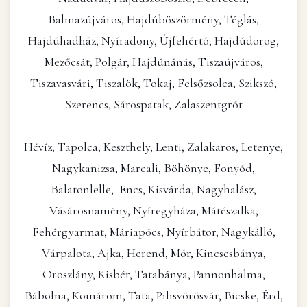
Balmazújváros, Hajdúböszörmény, Téglás,
Hajdúhadház, Nyíradony, Újfehértó, Hajdúdorog,
Mezőcsát, Polgár, Hajdúnánás, Tiszaújváros,
Tiszavasvári, Tiszalök, Tokaj, Felsőzsolca, Szikszó,
Szerencs, Sárospatak, Zalaszentgrót
Hévíz, Tapolca, Keszthely, Lenti, Zalakaros, Letenye,
Nagykanizsa, Marcali, Böhönye, Fonyód,
Balatonlelle, Encs, Kisvárda, Nagyhalász,
Vásárosnamény, Nyíregyháza, Mátészalka,
Fehérgyarmat, Máriapócs, Nyírbátor, Nagykálló,
Várpalota, Ajka, Herend, Mór, Kincsesbánya,
Oroszlány, Kisbér, Tatabánya, Pannonhalma,
Bábolna, Komárom, Tata, Pilisvörösvár, Bicske, Érd,