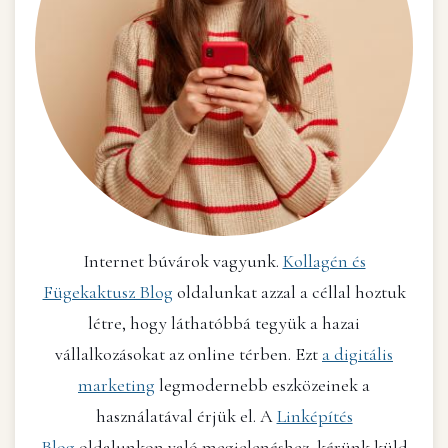
Internet búvárok vagyunk.
Kollagén és
Fügekaktusz Blog
oldalunkat azzal a céllal hoztuk
létre, hogy láthatóbbá tegyük a hazai
vállalkozásokat az online térben. Ezt
a digitális
marketing
legmodernebb eszközeinek a
használatával érjük el. A
Linképítés
Blog
oldalunkon való megjelenéshez, kérünk küld