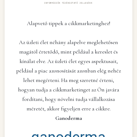
INFORMÁCIÓK TÁJÉKOZTATÓ JELLEGŰEK
Alapvető tippek a cikkmarketinghez!
Az üzleti élet néhány alapelve meglehetősen
magától értetődő, mint például a kereslet és
kínálat elve. Az üzleti élet egyes aspektusait,
például a piac azonosítását azonban elég nehéz
lehet megérteni. Ha meg szeretné érteni,
hogyan tudja a cikkmarketinget az Ön javára
fordítani, hogy növelni tudja vállalkozása
méretét, akkor figyeljen erre a cikkre.
Ganoderma