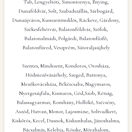
Tab, Lengyeltóti, Simontornya, Enying,
Dunaföldvár, Solt, Szabadszállás, Sárbogárd,
Dunaújváros, Kunszentmiklós, Ráckeve, Gárdony,
Székesfehérvár, Balatonföldvár, Siófok,
Balatonalmádi, Polgárdi, Balatonfűzfő,
Balatonfüred, Veszprém, Sátoraljaújhely
Szentes, Mindszent, Kondoros, Orosháza,
Hódmezővásárhely, Szeged, Battonya,
Mezőkovácsháza, Békéscsaba, Nagymaros,
Nyergesújfalu, Kismaros, Göd,Szob, Rétság,
Balassagyarmat, Romhány, Hollókő, Szécsény,
Aszód, Hatvan, Monor, Lajosmizse, Soltvadkert,
Kiskőrös, Kecel, Dusnok, Kiskunhalas, Jánoshalma,
Bácsalmás, Kelebia, Röszke, Mórahalom,