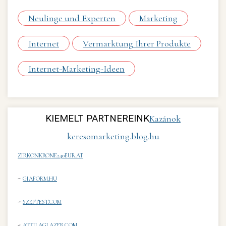
Neulinge und Experten
Marketing
Internet
Vermarktung Ihrer Produkte
Internet-Marketing-Ideen
KIEMELT PARTNEREINK
Kazánok
keresomarketing.blog.hu
ZIRKONKRONE240EUR.AT
-
GIAFORM.HU
-
SZEPTEST.COM
-
ATTILAGLAZER.COM