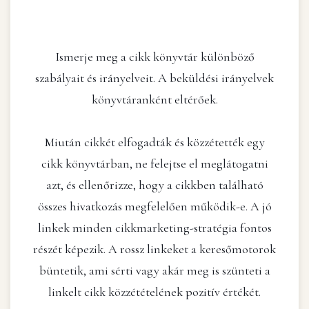
Ismerje meg a cikk könyvtár különböző
szabályait és irányelveit. A beküldési irányelvek
könyvtáranként eltérőek.
Miután cikkét elfogadták és közzétették egy
cikk könyvtárban, ne felejtse el meglátogatni
azt, és ellenőrizze, hogy a cikkben található
összes hivatkozás megfelelően működik-e. A jó
linkek minden cikkmarketing-stratégia fontos
részét képezik. A rossz linkeket a keresőmotorok
büntetik, ami sérti vagy akár meg is szünteti a
linkelt cikk közzétételének pozitív értékét.