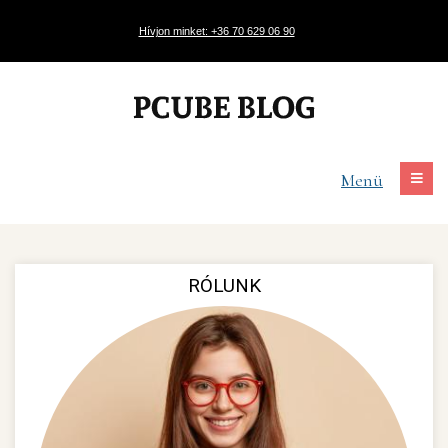
Hívjon minket: +36 70 629 06 90
Menü
RÓLUNK