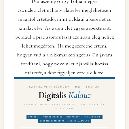
Dunaszentgyörgy Tolna megye
Az üzleti élet néhány alapelve meglehetősen
magától értetődő, mint például a kereslet és
kínálat elve. Az üzleti élet egyes aspektusait,
például a piac azonosítását azonban elég nehéz
lehet megérteni. Ha meg szeretné érteni,
hogyan tudja a cikkmarketinget az Ön javára
fordítani, hogy növelni tudja vállalkozása
méretét, akkor figyeljen erre a cikkre.
SZERKESZTŐI PR KÜLÖNSZÁM · 2025 · BUDAPEST
Digitális
Kalauz
TECHNOLÓGIA · VIDEÓMARKETING · KARRIÉR ·
EGÉSZSÉG
LAPTOPOK
VIDEÓMARKETING
WEBTÁRHELY
MUNKAKERESÉS
EGÉSZSÉGBIZTOSÍTÁS
ONLINE VÁSÁRLÁS