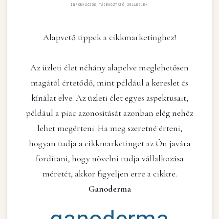
INFORMÁCIÓK TÁJÉKOZTATÓ JELLEGŰEK
Alapvető tippek a cikkmarketinghez!
Az üzleti élet néhány alapelve meglehetősen
magától értetődő, mint például a kereslet és
kínálat elve. Az üzleti élet egyes aspektusait,
például a piac azonosítását azonban elég nehéz
lehet megérteni. Ha meg szeretné érteni,
hogyan tudja a cikkmarketinget az Ön javára
fordítani, hogy növelni tudja vállalkozása
méretét, akkor figyeljen erre a cikkre.
Ganoderma