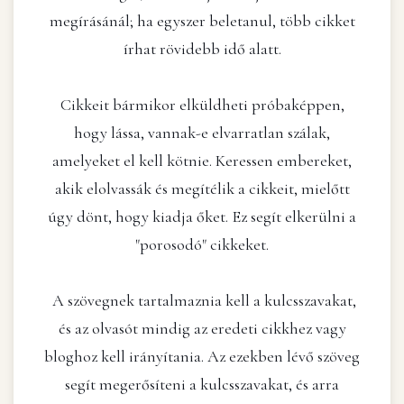
megírásánál; ha egyszer beletanul, több cikket
írhat rövidebb idő alatt.
Cikkeit bármikor elküldheti próbaképpen,
hogy lássa, vannak-e elvarratlan szálak,
amelyeket el kell kötnie. Keressen embereket,
akik elolvassák és megítélik a cikkeit, mielőtt
úgy dönt, hogy kiadja őket. Ez segít elkerülni a
"porosodó" cikkeket.
A szövegnek tartalmaznia kell a kulcsszavakat,
és az olvasót mindig az eredeti cikkhez vagy
bloghoz kell irányítania. Az ezekben lévő szöveg
segít megerősíteni a kulcsszavakat, és arra