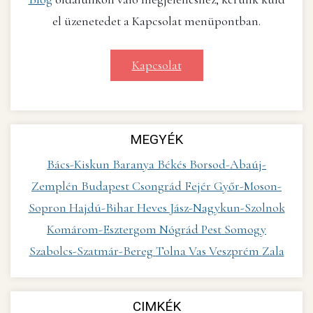
el üzenetedet a Kapcsolat menüpontban.
Kapcsolat
MEGYÉK
Bács-Kiskun
Baranya
Békés
Borsod-Abaúj-
Zemplén
Budapest
Csongrád
Fejér
Győr-Moson-
Sopron
Hajdú-Bihar
Heves
Jász-Nagykun-Szolnok
Komárom-Esztergom
Nógrád
Pest
Somogy
Szabolcs-Szatmár-Bereg
Tolna
Vas
Veszprém
Zala
CIMKÉK