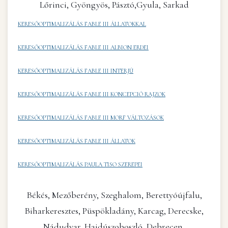
Lőrinci, Gyöngyös, Pásztó,Gyula, Sarkad
KERESŐOPTIMALIZÁLÁS FABLE III ÁLLATOKKAL
KERESŐOPTIMALIZÁLÁS FABLE III ALBION ERDEI
KERESŐOPTIMALIZÁLÁS FABLE III INTERJÚ
KERESŐOPTIMALIZÁLÁS FABLE III KONCEPCIÓ RAJZOK
KERESŐOPTIMALIZÁLÁS FABLE III MORF VÁLTOZÁSOK
KERESŐOPTIMALIZÁLÁS FABLE III ÁLLATOK
KERESŐOPTIMALIZÁLÁS PAULA TISO SZEREPEI
Békés, Mezőberény, Szeghalom, Berettyóújfalu,
Biharkeresztes, Püspökladány, Karcag, Derecske,
Nádudvar, Hajdúszoboszló, Debrecen,