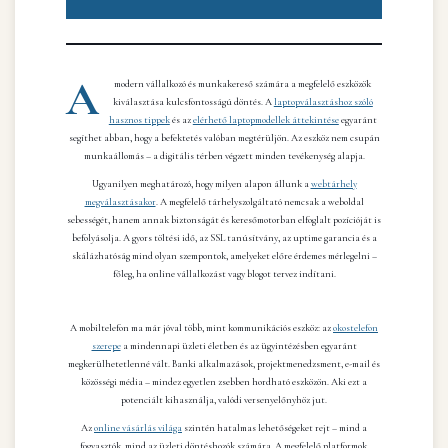
A
modern vállalkozó és munkakereső számára a megfelelő eszközök
kiválasztása kulcsfontosságú döntés. A
laptopválasztáshoz szóló
hasznos tippek
és az
elérhető laptopmodellek áttekintése
egyaránt
segíthet abban, hogy a befektetés valóban megtérüljön. Az eszköz nem csupán
munkaállomás – a digitális térben végzett minden tevékenység alapja.
Ugyanilyen meghatározó, hogy milyen alapon állunk a
webtárhely
megválasztásakor
. A megfelelő tárhelyszolgáltató nemcsak a weboldal
sebességét, hanem annak biztonságát és keresőmotorban elfoglalt pozícióját is
befolyásolja. A gyors töltési idő, az SSL tanúsítvány, az uptime garancia és a
skálázhatóság mind olyan szempontok, amelyeket előre érdemes mérlegelni –
főleg, ha online vállalkozást vagy blogot tervez indítani.
A mobiltelefon ma már jóval több, mint kommunikációs eszköz: az
okostelefon
szerepe
a mindennapi üzleti életben és az ügyintézésben egyaránt
megkerülhetetlenné vált. Banki alkalmazások, projektmenedzsment, e-mail és
közösségi média – mindez egyetlen zsebben hordható eszközön. Aki ezt a
potenciált kihasználja, valódi versenyelőnyhöz jut.
Az
online vásárlás világa
szintén hatalmas lehetőségeket rejt – mind a
fogyasztók, mind az üzleti döntéshozók számára. A megfelelő platformok,