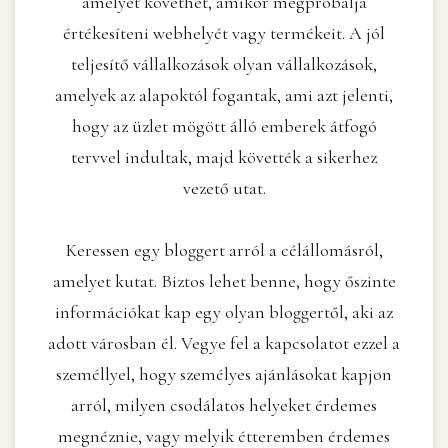
amelyet követhet, amikor megpróbálja
értékesíteni webhelyét vagy termékeit. A jól
teljesítő vállalkozások olyan vállalkozások,
amelyek az alapoktól fogantak, ami azt jelenti,
hogy az üzlet mögött álló emberek átfogó
tervvel indultak, majd követték a sikerhez
vezető utat.
Keressen egy bloggert arról a célállomásról,
amelyet kutat. Biztos lehet benne, hogy őszinte
információkat kap egy olyan bloggertől, aki az
adott városban él. Vegye fel a kapcsolatot ezzel a
személlyel, hogy személyes ajánlásokat kapjon
arról, milyen csodálatos helyeket érdemes
megnéznie, vagy melyik étteremben érdemes