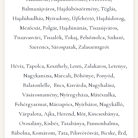
Balmazújváros, Hajdúböszörmény, Téglás,
Hajdúhadház, Nyíradony, Újfehértó, Hajdúdorog,
Mezőcsát, Polgár, Hajdúnánás, Tiszaújváros,
Tiszavasvári, Tiszalök, Tokaj, Felsőzsolca, Szikszó,
Szerencs, Sárospatak, Zalaszentgrót
Hévíz, Tapolca, Keszthely, Lenti, Zalakaros, Letenye,
Nagykanizsa, Marcali, Böhönye, Fonyód,
Balatonlelle, Encs, Kisvárda, Nagyhalász,
Vásárosnamény, Nyíregyháza, Mátészalka,
Fehérgyarmat, Máriapócs, Nyírbátor, Nagykálló,
Várpalota, Ajka, Herend, Mór, Kincsesbánya,
Oroszlány, Kisbér, Tatabánya, Pannonhalma,
Bábolna, Komárom, Tata, Pilisvörösvár, Bicske, Érd,