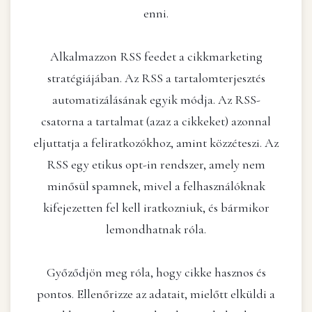
enni.
Alkalmazzon RSS feedet a cikkmarketing
stratégiájában. Az RSS a tartalomterjesztés
automatizálásának egyik módja. Az RSS-
csatorna a tartalmat (azaz a cikkeket) azonnal
eljuttatja a feliratkozókhoz, amint közzéteszi. Az
RSS egy etikus opt-in rendszer, amely nem
minősül spamnek, mivel a felhasználóknak
kifejezetten fel kell iratkozniuk, és bármikor
lemondhatnak róla.
Győződjön meg róla, hogy cikke hasznos és
pontos. Ellenőrizze az adatait, mielőtt elküldi a