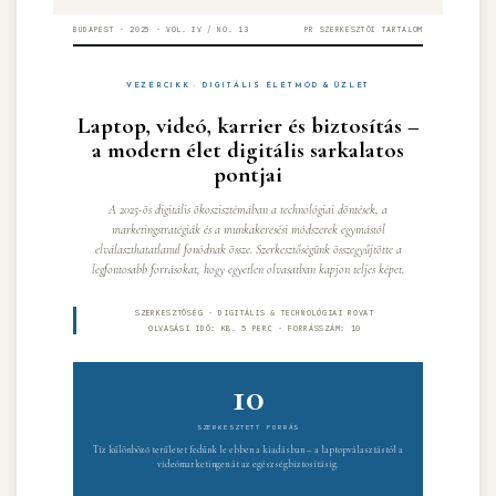
BUDAPEST · 2025 · VOL. IV / NO. 13
PR SZERKESZTŐI TARTALOM
VEZÉRCIKK · DIGITÁLIS ÉLETMÓD & ÜZLET
Laptop, videó, karrier és biztosítás –
a modern élet digitális sarkalatos
pontjai
A 2025-ös digitális ökoszisztémában a technológiai döntések, a
marketingstratégiák és a munkakeresési módszerek egymástól
elválaszthatatlanul fonódnak össze. Szerkesztőségünk összegyűjtötte a
legfontosabb forrásokat, hogy egyetlen olvasatban kapjon teljes képet.
SZERKESZTŐSÉG · DIGITÁLIS & TECHNOLÓGIAI ROVAT
OLVASÁSI IDŐ: KB. 5 PERC · FORRÁSSZÁM: 10
10
SZERKESZTETT FORRÁS
Tíz különböző területet fedünk le ebben a kiadásban – a laptopválasztástól a
videómarketingen át az egészségbiztosításig.