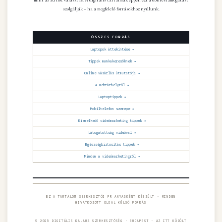
mint az ad hoc választás. A digitális tartalmak éppen ezt a döntéstámogatást
szolgálják – ha a megfelelő forrásokhoz nyúlunk.
ÖSSZES FORRÁS
Laptopok áttekintése →
Tippek munkakeresőknek →
Online vásárlás útmutatója →
A webtárhelyről →
Laptoptippek →
Mobiltelefon szerepe →
Kiemelkedő videómarketing tippek →
Látogatottság videóval →
Egészségbiztosítás tippek →
Minden a videómarketingről →
EZ A TARTALOM SZERKESZTŐI PR ANYAGKÉNT KÉSZÜLT · MINDEN
HIVATKOZOTT OLDAL KÜLSŐ FORRÁS
© 2025 DIGITÁLIS KALAUZ SZERKESZTŐSÉG · BUDAPEST · AZ ITT KÖZÖLT