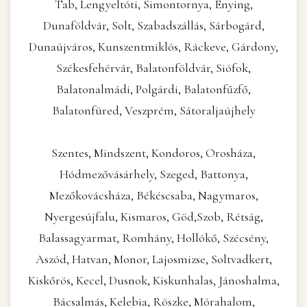
Tab, Lengyeltóti, Simontornya, Enying,
Dunaföldvár, Solt, Szabadszállás, Sárbogárd,
Dunaújváros, Kunszentmiklós, Ráckeve, Gárdony,
Székesfehérvár, Balatonföldvár, Siófok,
Balatonalmádi, Polgárdi, Balatonfűzfő,
Balatonfüred, Veszprém, Sátoraljaújhely
Szentes, Mindszent, Kondoros, Orosháza,
Hódmezővásárhely, Szeged, Battonya,
Mezőkovácsháza, Békéscsaba, Nagymaros,
Nyergesújfalu, Kismaros, Göd,Szob, Rétság,
Balassagyarmat, Romhány, Hollókő, Szécsény,
Aszód, Hatvan, Monor, Lajosmizse, Soltvadkert,
Kiskőrös, Kecel, Dusnok, Kiskunhalas, Jánoshalma,
Bácsalmás, Kelebia, Röszke, Mórahalom,