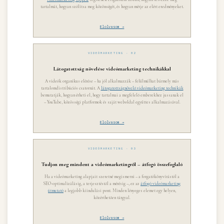
tartalmát, hogyan szólítsa meg közönségét, és hogyan mérje az elért eredményeket.
Elolvasom →
VIDEÓMARKETING · 02
Látogatottság növelése videómarketing technikákkal
A videók organikus elérése – ha jól alkalmazzák – felülmúlhat bármely más
tartalomdistribúciós csatornát. A
látogatottságnövelő videómarketing technikák
bemutatják, hogyan érheti el, hogy tartalmai a megfelelő emberekhez jussanak el
– YouTube, közösségi platformok és saját weboldal együttes alkalmazásával.
Elolvasom →
VIDEÓMARKETING · 03
Tudjon meg mindent a videómarketingről – átfogó összefoglaló
Ha a videómarketing alapjait szeretné megismerni – a forgatókönyvírástól a
SEO-optimalizálásig, a terjesztéstől a mérésig –, ez az
átfogó videómarketing
útmutató
a legjobb kiindulási pont. Minden lényeges elemet egy helyen,
közérthetően tárgyal.
Elolvasom →