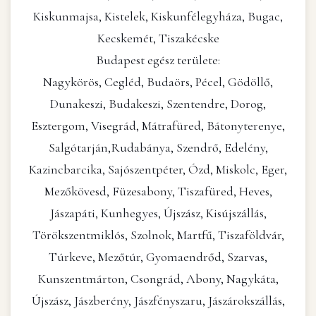
Kiskunmajsa, Kistelek, Kiskunfélegyháza, Bugac,
Kecskemét, Tiszakécske
Budapest egész területe:
Nagykörös, Cegléd, Budaörs, Pécel, Gödöllő,
Dunakeszi, Budakeszi, Szentendre, Dorog,
Esztergom, Visegrád, Mátrafüred, Bátonyterenye,
Salgótarján,Rudabánya, Szendrő, Edelény,
Kazincbarcika, Sajószentpéter, Ózd, Miskolc, Eger,
Mezőkövesd, Füzesabony, Tiszafüred, Heves,
Jászapáti, Kunhegyes, Újszász, Kisújszállás,
Törökszentmiklós, Szolnok, Martfű, Tiszaföldvár,
Túrkeve, Mezőtúr, Gyomaendrőd, Szarvas,
Kunszentmárton, Csongrád, Abony, Nagykáta,
Újszász, Jászberény, Jászfényszaru, Jászárokszállás,