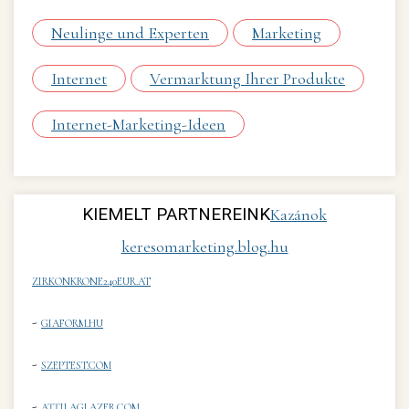
Neulinge und Experten
Marketing
Internet
Vermarktung Ihrer Produkte
Internet-Marketing-Ideen
KIEMELT PARTNEREINK
Kazánok
keresomarketing.blog.hu
ZIRKONKRONE240EUR.AT
-
GIAFORM.HU
-
SZEPTEST.COM
-
ATTILAGLAZER.COM