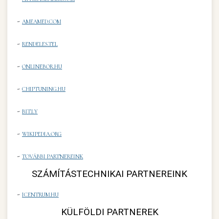
-
AMEAMED.COM
-
RENDELES.TEL
-
ONLINEBOR.HU
-
CHIPTUNING.HU
-
BIT.LY
-
WIKIPEDIA.ORG
-
TOVÁBBI PARTNEREINK
SZÁMÍTÁSTECHNIKAI PARTNEREINK
-
ICENTRUM.HU
KÜLFÖLDI PARTNEREK