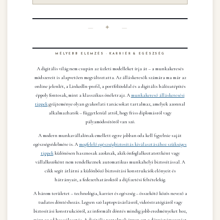
— ✦ —
MÉLYEBB ELEMZÉS · KARRIÉR & EGÉSZSÉG
A digitális világ nem csupán az üzleti modelleket írja át – a munkakeresés
módszereit is alapvetően megváltoztatta. Az álláskeresők számára ma már az
online jelenlét, a LinkedIn-profil, a portfólióoldal és a digitális hálózatépítés
éppoly fontosak, mint a klasszikus önéletrajz. A
munkakereső álláskeresési
tippek
gyűjteménye olyan gyakorlati tanácsokat tartalmaz, amelyek azonnal
alkalmazhatók – függetlenül attól, hogy friss diplomásról vagy
pályamódosítóról van szó.
A modern munkavállalónak emellett egyre jobban oda kell figyelnie saját
egészségvédelmére is. A
megfelelő egészségbiztosítás kiválasztásához szükséges
tippek
különösen hasznosak azoknak, akik önfoglalkoztatottként vagy
vállalkozóként nem rendelkeznek automatikus munkahelyi biztosítással. A
cikk segít átlátni a különböző biztosítási konstrukciók előnyeit és
hátrányait, a fedezethatároktól a díjfizetési feltételekig.
A három területet – technológia, karrier és egészség – összekötő közös nevező a
tudatos döntéshozás. Legyen szó laptopvásárlásról, videóstratégiáról vagy
biztosítási konstrukcióról, az informált döntés mindig jobb eredményeket hoz,