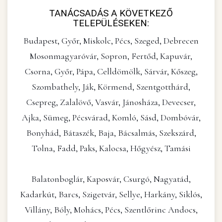
TANÁCSADÁS A KÖVETKEZŐ
TELEPÜLÉSEKEN:
Budapest, Győr, Miskolc, Pécs, Szeged, Debrecen
Mosonmagyaróvár, Sopron, Fertőd, Kapuvár,
Csorna, Győr, Pápa, Celldömölk, Sárvár, Kőszeg,
Szombathely, Ják, Körmend, Szentgotthárd,
Csepreg, Zalalövő, Vasvár, Jánosháza, Devecser,
Ajka, Sümeg, Pécsvárad, Komló, Sásd, Dombóvár,
Bonyhád, Bátaszék, Baja, Bácsalmás, Szekszárd,
Tolna, Fadd, Paks, Kalocsa, Hőgyész, Tamási
Balatonboglár, Kaposvár, Csurgó, Nagyatád,
Kadarkút, Barcs, Szigetvár, Sellye, Harkány, Siklós,
Villány, Bóly, Mohács, Pécs, Szentlőrinc Andocs,