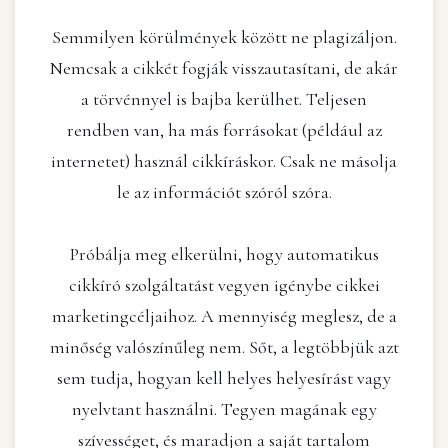
Semmilyen körülmények között ne plagizáljon.
Nemcsak a cikkét fogják visszautasítani, de akár
a törvénnyel is bajba kerülhet. Teljesen
rendben van, ha más forrásokat (például az
internetet) használ cikkíráskor. Csak ne másolja
le az információt szóról szóra.
Próbálja meg elkerülni, hogy automatikus
cikkíró szolgáltatást vegyen igénybe cikkei
marketingcéljaihoz. A mennyiség meglesz, de a
minőség valószínűleg nem. Sőt, a legtöbbjük azt
sem tudja, hogyan kell helyes helyesírást vagy
nyelvtant használni. Tegyen magának egy
szívességet, és maradjon a saját tartalom