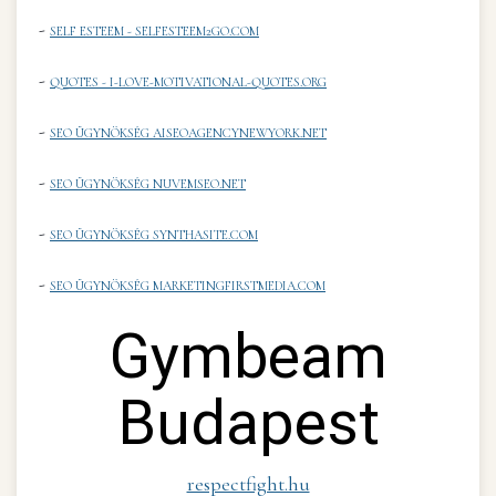
-
SELF ESTEEM - SELFESTEEM2GO.COM
-
QUOTES - I-LOVE-MOTIVATIONAL-QUOTES.ORG
-
SEO ÜGYNÖKSÉG AISEOAGENCYNEWYORK.NET
-
SEO ÜGYNÖKSÉG NUVEMSEO.NET
-
SEO ÜGYNÖKSÉG SYNTHASITE.COM
-
SEO ÜGYNÖKSÉG MARKETINGFIRSTMEDIA.COM
Gymbeam
Budapest
respectfight.hu