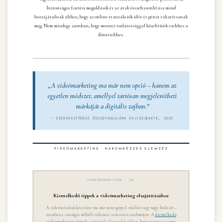
biztonságos fizetési megoldások és az árak összehasonlítása mind
hozzájárulnak ahhoz, hogy az online tranzakciók időt és pénzt takarítsanak
meg. Nem mindegy azonban, hogy mennyi tudatossággal közelítünk ezekhez a
döntésekhez.
„A videómarketing ma már nem opció – hanem az
egyetlen módszer, amellyel tartósan megjelenítheti
márkáját a digitális zajban."
— SZERKESZTŐSÉGI ÖSSZEFOGLALÓNK KULCSÜZENETE, 2025
VIDEÓMARKETING · HÁROMRÉSZES ELEMZÉS
VIDEÓMARKETING · 01
Kiemelkedő tippek a videómarketing elsajátításához
A videótartalom készítése ma már nem igényel stúdiót vagy nagy büdzsét –
azonban a stratégia nélküli videózás sem vezet eredményre. A
kiemelkedő
videómarketing tippek
segítenek eligazodni abban, hogyan tervezze meg