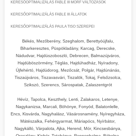
KERESŐOPTIMALIZÁLÁS FABLE III MORF VÁLTOZÁSOK
KERESŐOPTIMALIZÁLÁS FABLE III ÁLLATOK
KERESŐOPTIMALIZÁLÁS PAULA TISO SZEREPEI
Békés, Mezőberény, Szeghalom, Berettyóújfalu,
Biharkeresztes, Püspökladány, Karcag, Derecske,
Nádudvar, Hajdúszoboszló, Debrecen, Balmazújváros,
Hajdúböszörmény, Téglás, Hajdúhadház, Nyíradony,
Újfehértó, Hajdúdorog, Mezőcsát, Polgár, Hajdúnánás,
Tiszaújváros, Tiszavasvári, Tiszalök, Tokaj, Felsőzsolca,
Szikszó, Szerencs, Sárospatak, Zalaszentgrót
Hévíz, Tapolca, Keszthely, Lenti, Zalakaros, Letenye,
Nagykanizsa, Marcali, Böhönye, Fonyód, Balatonlelle,
Encs, Kisvárda, Nagyhalász, Vásárosnamény, Nyíregyháza,
Mátészalka, Fehérgyarmat, Máriapócs, Nyírbátor,
Nagykálló, Várpalota, Ajka, Herend, Mór, Kincsesbánya,
Oroszlány, Kisbér, Tatabánya, Pannonhalma, Bábolna,