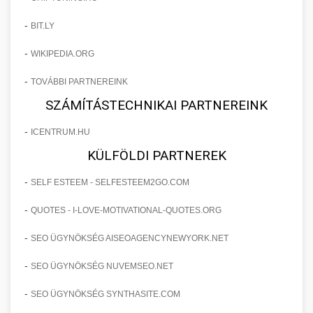
-
BIT.LY
-
WIKIPEDIA.ORG
-
TOVÁBBI PARTNEREINK
SZÁMÍTÁSTECHNIKAI PARTNEREINK
-
ICENTRUM.HU
KÜLFÖLDI PARTNEREK
-
SELF ESTEEM - SELFESTEEM2GO.COM
-
QUOTES - I-LOVE-MOTIVATIONAL-QUOTES.ORG
-
SEO ÜGYNÖKSÉG AISEOAGENCYNEWYORK.NET
-
SEO ÜGYNÖKSÉG NUVEMSEO.NET
-
SEO ÜGYNÖKSÉG SYNTHASITE.COM