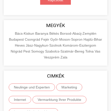
Kapcsolat
MEGYÉK
Bács-Kiskun
Baranya
Békés
Borsod-Abaúj-Zemplén
Budapest
Csongrád
Fejér
Győr-Moson-Sopron
Hajdú-Bihar
Heves
Jász-Nagykun-Szolnok
Komárom-Esztergom
Nógrád
Pest
Somogy
Szabolcs-Szatmár-Bereg
Tolna
Vas
Veszprém
Zala
CIMKÉK
Neulinge und Experten
Marketing
Internet
Vermarktung Ihrer Produkte