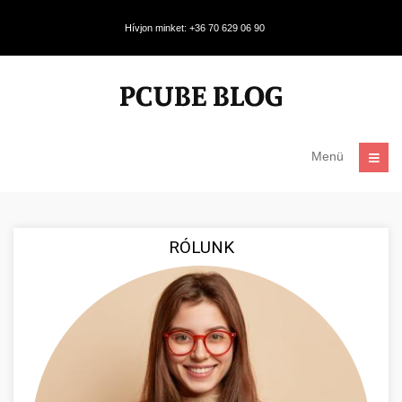
Hívjon minket: +36 70 629 06 90
Menü
RÓLUNK