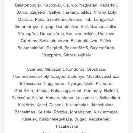
Balatonboglár, Kaposvár, Csurgó, Nagyatád, Kadarkút,
Barcs, Szigetvár, Sellye, Harkány, Siklós, Villány, Bóly,
Mohács, Pécs, Szentlőrinc Andocs, Tab, Lengyeltóti,
Simontornya, Enying, Dunaföldvár, Solt, Szabadszállás,
Sárbogárd, Dunaújváros, Kunszentmiklós, Ráckeve,
Gárdony, Székesfehérvár, Balatonföldvár, Siófok,
Balatonalmádi, Polgárdi, Balatonfűzfő, Balatonfüred,
Veszprém, Sátoraljaújhely
Szentes, Mindszent, Kondoros, Orosháza,
Hódmezővásárhely, Szeged, Battonya, Mezőkovácsháza,
Békéscsaba, Nagymaros, Nyergesújfalu, Kismaros,
Göd,Szob, Rétság, Balassagyarmat, Romhány, Hollókő,
Szécsény, Aszód, Hatvan, Monor, Lajosmizse, Soltvadkert,
Kiskőrös, Kecel, Dusnok, Kiskunhalas, Jánoshalma,
Bácsalmás, Kelebia, Röszke, Mórahalom, Kiskunmajsa,
Kistelek, Kiskunfélegyháza, Bugac, Kecskemét,
Tiszakécske