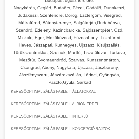
Budapest egész területe:
Nagykörös, Cegléd, Budaörs, Pécel, Gödöllő, Dunakeszi,
Budakeszi, Szentendre, Dorog, Esztergom, Visegrád,
Mátrafüred, Bátonyterenye, Salgótarján,Rudabánya,
Szendrő, Edelény, Kazincbarcika, Sajószentpéter, Ózd,
Miskolc, Eger, Mezőkövesd, Füzesabony, Tiszafüred,
Heves, Jászapáti, Kunhegyes, Újszász, Kisújszállás,
Törökszentmiklós, Szolnok, Martfű, Tiszaföldvár, Túrkeve,
Mezőtúr, Gyomaendrőd, Szarvas, Kunszentmárton,
Csongrád, Abony, Nagykáta, Újszász, Jászberény,
Jászfényszaru, Jászárokszállás, Lőrinci, Gyöngyös,
Pásztó,Gyula, Sarkad
KERESŐOPTIMALIZÁLÁS FABLE III ÁLLATOKKAL
KERESŐOPTIMALIZÁLÁS FABLE III ALBION ERDEI
KERESŐOPTIMALIZÁLÁS FABLE III INTERJÚ
KERESŐOPTIMALIZÁLÁS FABLE III KONCEPCIÓ RAJZOK