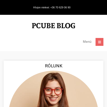
Hívjon minket: +36 70 629 06 90
Menü
RÓLUNK