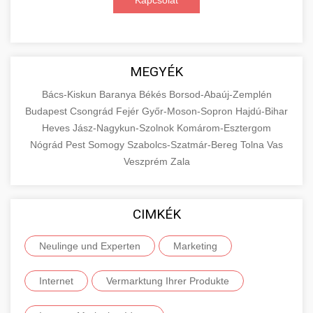
Kapcsolat
MEGYÉK
Bács-Kiskun
Baranya
Békés
Borsod-Abaúj-Zemplén
Budapest
Csongrád
Fejér
Győr-Moson-Sopron
Hajdú-Bihar
Heves
Jász-Nagykun-Szolnok
Komárom-Esztergom
Nógrád
Pest
Somogy
Szabolcs-Szatmár-Bereg
Tolna
Vas
Veszprém
Zala
CIMKÉK
Neulinge und Experten
Marketing
Internet
Vermarktung Ihrer Produkte