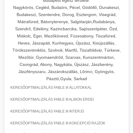
Budapest egész területe:
Nagykörös, Cegléd, Budaörs, Pécel, Gödöllő, Dunakeszi,
Budakeszi, Szentendre, Dorog, Esztergom, Visegrád,
Mátrafüred, Bátonyterenye, Salgótarján,Rudabánya,
Szendrő, Edelény, Kazincbarcika, Sajószentpéter, Ózd,
Miskolc, Eger, Mezőkövesd, Füzesabony, Tiszafüred,
Heves, Jászapáti, Kunhegyes, Újszász, Kisújszállás,
Törökszentmiklós, Szolnok, Martfű, Tiszaföldvár, Túrkeve,
Mezőtúr, Gyomaendrőd, Szarvas, Kunszentmárton,
Csongrád, Abony, Nagykáta, Újszász, Jászberény,
Jászfényszaru, Jászárokszállás, Lőrinci, Gyöngyös,
Pásztó,Gyula, Sarkad
KERESŐOPTIMALIZÁLÁS FABLE III ÁLLATOKKAL
KERESŐOPTIMALIZÁLÁS FABLE III ALBION ERDEI
KERESŐOPTIMALIZÁLÁS FABLE III INTERJÚ
KERESŐOPTIMALIZÁLÁS FABLE III KONCEPCIÓ RAJZOK