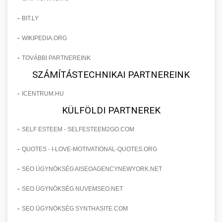
-
BIT.LY
-
WIKIPEDIA.ORG
-
TOVÁBBI PARTNEREINK
SZÁMÍTÁSTECHNIKAI PARTNEREINK
-
ICENTRUM.HU
KÜLFÖLDI PARTNEREK
-
SELF ESTEEM - SELFESTEEM2GO.COM
-
QUOTES - I-LOVE-MOTIVATIONAL-QUOTES.ORG
-
SEO ÜGYNÖKSÉG AISEOAGENCYNEWYORK.NET
-
SEO ÜGYNÖKSÉG NUVEMSEO.NET
-
SEO ÜGYNÖKSÉG SYNTHASITE.COM