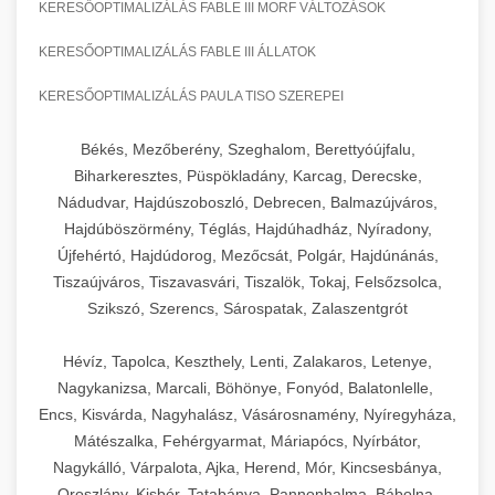
KERESŐOPTIMALIZÁLÁS FABLE III MORF VÁLTOZÁSOK
KERESŐOPTIMALIZÁLÁS FABLE III ÁLLATOK
KERESŐOPTIMALIZÁLÁS PAULA TISO SZEREPEI
Békés, Mezőberény, Szeghalom, Berettyóújfalu,
Biharkeresztes, Püspökladány, Karcag, Derecske,
Nádudvar, Hajdúszoboszló, Debrecen, Balmazújváros,
Hajdúböszörmény, Téglás, Hajdúhadház, Nyíradony,
Újfehértó, Hajdúdorog, Mezőcsát, Polgár, Hajdúnánás,
Tiszaújváros, Tiszavasvári, Tiszalök, Tokaj, Felsőzsolca,
Szikszó, Szerencs, Sárospatak, Zalaszentgrót
Hévíz, Tapolca, Keszthely, Lenti, Zalakaros, Letenye,
Nagykanizsa, Marcali, Böhönye, Fonyód, Balatonlelle,
Encs, Kisvárda, Nagyhalász, Vásárosnamény, Nyíregyháza,
Mátészalka, Fehérgyarmat, Máriapócs, Nyírbátor,
Nagykálló, Várpalota, Ajka, Herend, Mór, Kincsesbánya,
Oroszlány, Kisbér, Tatabánya, Pannonhalma, Bábolna,