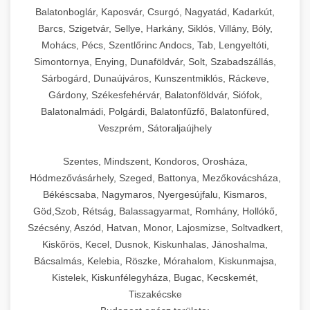
Balatonboglár, Kaposvár, Csurgó, Nagyatád, Kadarkút,
Barcs, Szigetvár, Sellye, Harkány, Siklós, Villány, Bóly,
Mohács, Pécs, Szentlőrinc Andocs, Tab, Lengyeltóti,
Simontornya, Enying, Dunaföldvár, Solt, Szabadszállás,
Sárbogárd, Dunaújváros, Kunszentmiklós, Ráckeve,
Gárdony, Székesfehérvár, Balatonföldvár, Siófok,
Balatonalmádi, Polgárdi, Balatonfűzfő, Balatonfüred,
Veszprém, Sátoraljaújhely
Szentes, Mindszent, Kondoros, Orosháza,
Hódmezővásárhely, Szeged, Battonya, Mezőkovácsháza,
Békéscsaba, Nagymaros, Nyergesújfalu, Kismaros,
Göd,Szob, Rétság, Balassagyarmat, Romhány, Hollókő,
Szécsény, Aszód, Hatvan, Monor, Lajosmizse, Soltvadkert,
Kiskőrös, Kecel, Dusnok, Kiskunhalas, Jánoshalma,
Bácsalmás, Kelebia, Röszke, Mórahalom, Kiskunmajsa,
Kistelek, Kiskunfélegyháza, Bugac, Kecskemét,
Tiszakécske