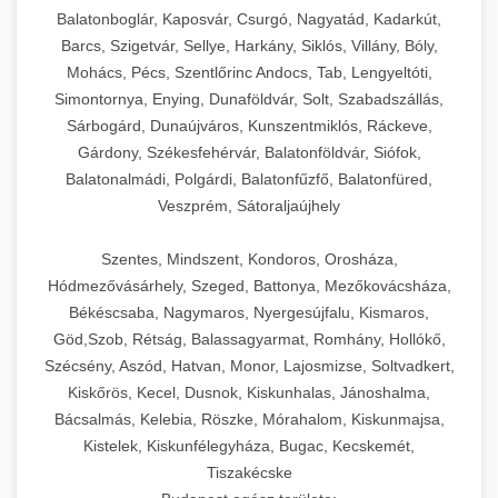
Balatonboglár, Kaposvár, Csurgó, Nagyatád, Kadarkút,
Barcs, Szigetvár, Sellye, Harkány, Siklós, Villány, Bóly,
Mohács, Pécs, Szentlőrinc Andocs, Tab, Lengyeltóti,
Simontornya, Enying, Dunaföldvár, Solt, Szabadszállás,
Sárbogárd, Dunaújváros, Kunszentmiklós, Ráckeve,
Gárdony, Székesfehérvár, Balatonföldvár, Siófok,
Balatonalmádi, Polgárdi, Balatonfűzfő, Balatonfüred,
Veszprém, Sátoraljaújhely
Szentes, Mindszent, Kondoros, Orosháza,
Hódmezővásárhely, Szeged, Battonya, Mezőkovácsháza,
Békéscsaba, Nagymaros, Nyergesújfalu, Kismaros,
Göd,Szob, Rétság, Balassagyarmat, Romhány, Hollókő,
Szécsény, Aszód, Hatvan, Monor, Lajosmizse, Soltvadkert,
Kiskőrös, Kecel, Dusnok, Kiskunhalas, Jánoshalma,
Bácsalmás, Kelebia, Röszke, Mórahalom, Kiskunmajsa,
Kistelek, Kiskunfélegyháza, Bugac, Kecskemét,
Tiszakécske