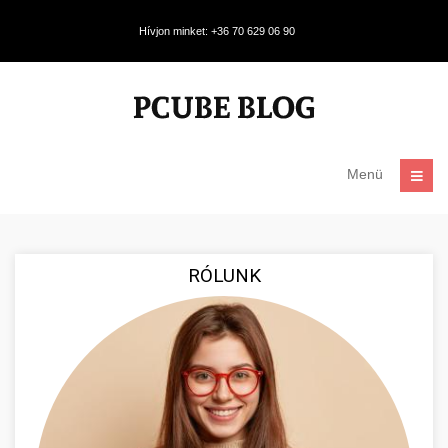
Hívjon minket: +36 70 629 06 90
Menü
RÓLUNK