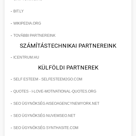
-
BIT.LY
-
WIKIPEDIA.ORG
-
TOVÁBBI PARTNEREINK
SZÁMÍTÁSTECHNIKAI PARTNEREINK
-
ICENTRUM.HU
KÜLFÖLDI PARTNEREK
-
SELF ESTEEM - SELFESTEEM2GO.COM
-
QUOTES - I-LOVE-MOTIVATIONAL-QUOTES.ORG
-
SEO ÜGYNÖKSÉG AISEOAGENCYNEWYORK.NET
-
SEO ÜGYNÖKSÉG NUVEMSEO.NET
-
SEO ÜGYNÖKSÉG SYNTHASITE.COM