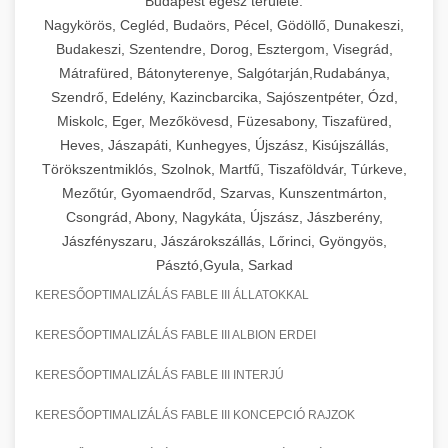
Budapest egész területe:
Nagykörös, Cegléd, Budaörs, Pécel, Gödöllő, Dunakeszi,
Budakeszi, Szentendre, Dorog, Esztergom, Visegrád,
Mátrafüred, Bátonyterenye, Salgótarján,Rudabánya,
Szendrő, Edelény, Kazincbarcika, Sajószentpéter, Ózd,
Miskolc, Eger, Mezőkövesd, Füzesabony, Tiszafüred,
Heves, Jászapáti, Kunhegyes, Újszász, Kisújszállás,
Törökszentmiklós, Szolnok, Martfű, Tiszaföldvár, Túrkeve,
Mezőtúr, Gyomaendrőd, Szarvas, Kunszentmárton,
Csongrád, Abony, Nagykáta, Újszász, Jászberény,
Jászfényszaru, Jászárokszállás, Lőrinci, Gyöngyös,
Pásztó,Gyula, Sarkad
KERESŐOPTIMALIZÁLÁS FABLE III ÁLLATOKKAL
KERESŐOPTIMALIZÁLÁS FABLE III ALBION ERDEI
KERESŐOPTIMALIZÁLÁS FABLE III INTERJÚ
KERESŐOPTIMALIZÁLÁS FABLE III KONCEPCIÓ RAJZOK