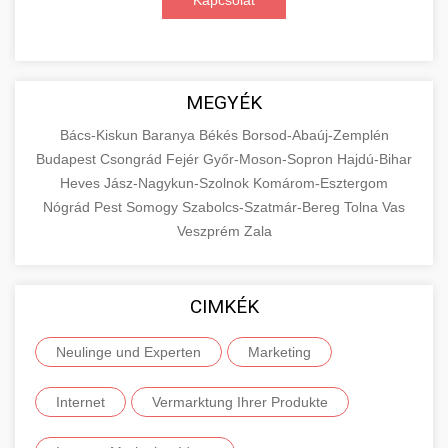
Kapcsolat
MEGYÉK
Bács-Kiskun
Baranya
Békés
Borsod-Abaúj-Zemplén
Budapest
Csongrád
Fejér
Győr-Moson-Sopron
Hajdú-Bihar
Heves
Jász-Nagykun-Szolnok
Komárom-Esztergom
Nógrád
Pest
Somogy
Szabolcs-Szatmár-Bereg
Tolna
Vas
Veszprém
Zala
CIMKÉK
Neulinge und Experten
Marketing
Internet
Vermarktung Ihrer Produkte