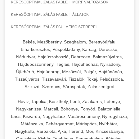
KERESŐOPTIMALIZÁLÁS FABLE III MORF VÁLTOZÁSOK
KERESŐOPTIMALIZÁLÁS FABLE III ÁLLATOK
KERESŐOPTIMALIZÁLÁS PAULA TISO SZEREPEI
Békés, Mezőberény, Szeghalom, Berettyóújfalu,
Biharkeresztes, Püspökladány, Karcag, Derecske,
Nádudvar, Hajdúszoboszló, Debrecen, Balmazújváros,
Hajdúböszörmény, Téglás, Hajdúhadház, Nyíradony,
Újfehértó, Hajdúdorog, Mezőcsát, Polgár, Hajdúnánás,
Tiszaújváros, Tiszavasvári, Tiszalök, Tokaj, Felsőzsolca,
Szikszó, Szerencs, Sárospatak, Zalaszentgrót
Hévíz, Tapolca, Keszthely, Lenti, Zalakaros, Letenye,
Nagykanizsa, Marcali, Böhönye, Fonyód, Balatonlelle,
Encs, Kisvárda, Nagyhalász, Vásárosnamény, Nyíregyháza,
Mátészalka, Fehérgyarmat, Máriapócs, Nyírbátor,
Nagykálló, Várpalota, Ajka, Herend, Mór, Kincsesbánya,
Oroszlány, Kisbér, Tatabánya, Pannonhalma, Bábolna,