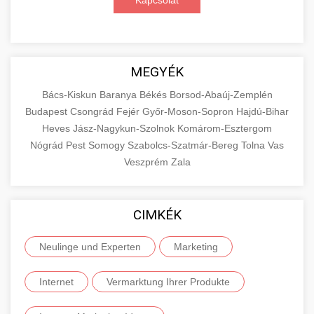
Kapcsolat
MEGYÉK
Bács-Kiskun
Baranya
Békés
Borsod-Abaúj-Zemplén
Budapest
Csongrád
Fejér
Győr-Moson-Sopron
Hajdú-Bihar
Heves
Jász-Nagykun-Szolnok
Komárom-Esztergom
Nógrád
Pest
Somogy
Szabolcs-Szatmár-Bereg
Tolna
Vas
Veszprém
Zala
CIMKÉK
Neulinge und Experten
Marketing
Internet
Vermarktung Ihrer Produkte