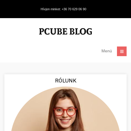
Hívjon minket: +36 70 629 06 90
Menü
RÓLUNK