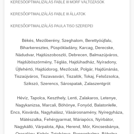
KERESŐOPTIMALIZÁLÁS FABLE III MORF VÁLTOZÁSOK
KERESŐOPTIMALIZÁLÁS FABLE III ÁLLATOK
KERESŐOPTIMALIZÁLÁS PAULA TISO SZEREPEI
Békés, Mezőberény, Szeghalom, Berettyóújfalu,
Biharkeresztes, Püspökladány, Karcag, Derecske,
Nádudvar, Hajdúszoboszló, Debrecen, Balmazújváros,
Hajdúböszörmény, Téglás, Hajdúhadház, Nyíradony,
Újfehértó, Hajdúdorog, Mezőcsát, Polgár, Hajdúnánás,
Tiszaújváros, Tiszavasvári, Tiszalök, Tokaj, Felsőzsolca,
Szikszó, Szerencs, Sárospatak, Zalaszentgrót
Hévíz, Tapolca, Keszthely, Lenti, Zalakaros, Letenye,
Nagykanizsa, Marcali, Böhönye, Fonyód, Balatonlelle,
Encs, Kisvárda, Nagyhalász, Vásárosnamény, Nyíregyháza,
Mátészalka, Fehérgyarmat, Máriapócs, Nyírbátor,
Nagykálló, Várpalota, Ajka, Herend, Mór, Kincsesbánya,
Oroszlány, Kisbér, Tatabánya, Pannonhalma, Bábolna,