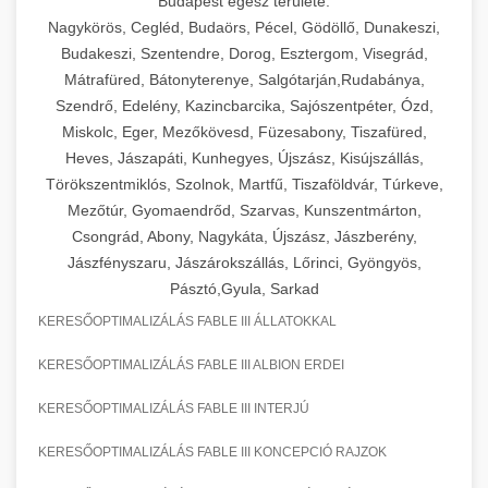
Budapest egész területe:
Nagykörös, Cegléd, Budaörs, Pécel, Gödöllő, Dunakeszi,
Budakeszi, Szentendre, Dorog, Esztergom, Visegrád,
Mátrafüred, Bátonyterenye, Salgótarján,Rudabánya,
Szendrő, Edelény, Kazincbarcika, Sajószentpéter, Ózd,
Miskolc, Eger, Mezőkövesd, Füzesabony, Tiszafüred,
Heves, Jászapáti, Kunhegyes, Újszász, Kisújszállás,
Törökszentmiklós, Szolnok, Martfű, Tiszaföldvár, Túrkeve,
Mezőtúr, Gyomaendrőd, Szarvas, Kunszentmárton,
Csongrád, Abony, Nagykáta, Újszász, Jászberény,
Jászfényszaru, Jászárokszállás, Lőrinci, Gyöngyös,
Pásztó,Gyula, Sarkad
KERESŐOPTIMALIZÁLÁS FABLE III ÁLLATOKKAL
KERESŐOPTIMALIZÁLÁS FABLE III ALBION ERDEI
KERESŐOPTIMALIZÁLÁS FABLE III INTERJÚ
KERESŐOPTIMALIZÁLÁS FABLE III KONCEPCIÓ RAJZOK