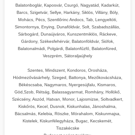
Balatonboglár, Kaposvár, Csurgó, Nagyatád, Kadarkút,
Barcs, Szigetvár, Sellye, Harkány, Siklós, Villány, Bóly,
Mohács, Pécs, Szentlőrinc Andocs, Tab, Lengyeltóti,
Simontornya, Enying, Dunaföldvár, Solt, Szabadszállás,
Sárbogárd, Dunaújváros, Kunszentmiklós, Ráckeve,
Gárdony, Székesfehérvár, Balatonföldvár, Siófok,
Balatonalmádi, Polgárdi, Balatonfűzfő, Balatonfüred,
Veszprém, Sátoraljaújhely
Szentes, Mindszent, Kondoros, Orosháza,
Hódmezővásárhely, Szeged, Battonya, Mezőkovácsháza,
Békéscsaba, Nagymaros, Nyergesújfalu, Kismaros,
Göd,Szob, Rétság, Balassagyarmat, Romhány, Hollókő,
Szécsény, Aszód, Hatvan, Monor, Lajosmizse, Soltvadkert,
Kiskőrös, Kecel, Dusnok, Kiskunhalas, Jánoshalma,
Bácsalmás, Kelebia, Röszke, Mórahalom, Kiskunmajsa,
Kistelek, Kiskunfélegyháza, Bugac, Kecskemét,
Tiszakécske