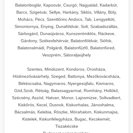
Balatonboglár, Kaposvár, Csurgó, Nagyatád, Kadarkút,
Barcs, Szigetvár, Sellye, Harkány, Siklós, Villány, Bóly,
Mohács, Pécs, Szentlőrinc Andocs, Tab, Lengyeltóti,
Simontornya, Enying, Dunaföldvár, Solt, Szabadszállás,
Sárbogárd, Dunaújváros, Kunszentmiklós, Ráckeve,
Gárdony, Székesfehérvár, Balatonföldvár, Siófok,
Balatonalmádi, Polgárdi, Balatonfűzfő, Balatonfüred,
Veszprém, Sátoraljaújhely
Szentes, Mindszent, Kondoros, Orosháza,
Hódmezővásárhely, Szeged, Battonya, Mezőkovácsháza,
Békéscsaba, Nagymaros, Nyergesújfalu, Kismaros,
Göd,Szob, Rétság, Balassagyarmat, Romhány, Hollókő,
Szécsény, Aszód, Hatvan, Monor, Lajosmizse, Soltvadkert,
Kiskőrös, Kecel, Dusnok, Kiskunhalas, Jánoshalma,
Bácsalmás, Kelebia, Röszke, Mórahalom, Kiskunmajsa,
Kistelek, Kiskunfélegyháza, Bugac, Kecskemét,
Tiszakécske