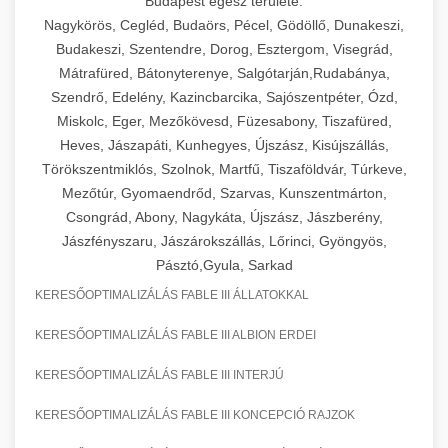
Budapest egész területe:
Nagykörös, Cegléd, Budaörs, Pécel, Gödöllő, Dunakeszi,
Budakeszi, Szentendre, Dorog, Esztergom, Visegrád,
Mátrafüred, Bátonyterenye, Salgótarján,Rudabánya,
Szendrő, Edelény, Kazincbarcika, Sajószentpéter, Ózd,
Miskolc, Eger, Mezőkövesd, Füzesabony, Tiszafüred,
Heves, Jászapáti, Kunhegyes, Újszász, Kisújszállás,
Törökszentmiklós, Szolnok, Martfű, Tiszaföldvár, Túrkeve,
Mezőtúr, Gyomaendrőd, Szarvas, Kunszentmárton,
Csongrád, Abony, Nagykáta, Újszász, Jászberény,
Jászfényszaru, Jászárokszállás, Lőrinci, Gyöngyös,
Pásztó,Gyula, Sarkad
KERESŐOPTIMALIZÁLÁS FABLE III ÁLLATOKKAL
KERESŐOPTIMALIZÁLÁS FABLE III ALBION ERDEI
KERESŐOPTIMALIZÁLÁS FABLE III INTERJÚ
KERESŐOPTIMALIZÁLÁS FABLE III KONCEPCIÓ RAJZOK