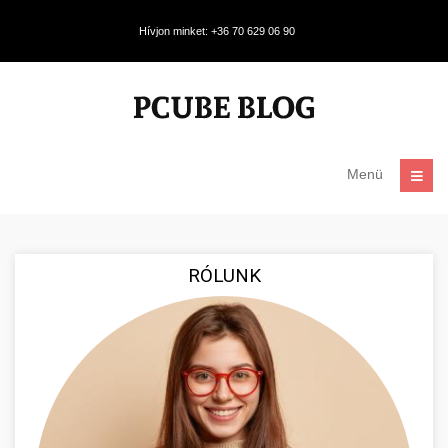
Hívjon minket: +36 70 629 06 90
Menü
RÓLUNK