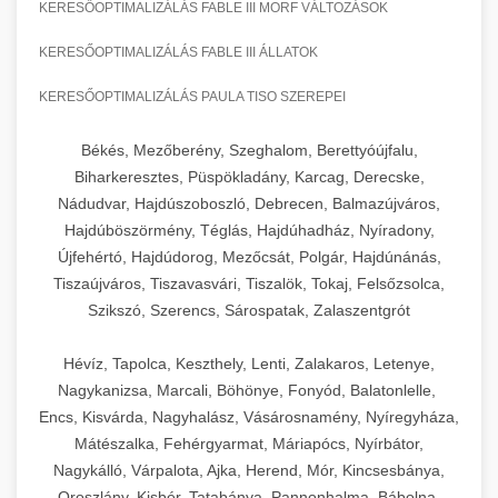
KERESŐOPTIMALIZÁLÁS FABLE III MORF VÁLTOZÁSOK
KERESŐOPTIMALIZÁLÁS FABLE III ÁLLATOK
KERESŐOPTIMALIZÁLÁS PAULA TISO SZEREPEI
Békés, Mezőberény, Szeghalom, Berettyóújfalu,
Biharkeresztes, Püspökladány, Karcag, Derecske,
Nádudvar, Hajdúszoboszló, Debrecen, Balmazújváros,
Hajdúböszörmény, Téglás, Hajdúhadház, Nyíradony,
Újfehértó, Hajdúdorog, Mezőcsát, Polgár, Hajdúnánás,
Tiszaújváros, Tiszavasvári, Tiszalök, Tokaj, Felsőzsolca,
Szikszó, Szerencs, Sárospatak, Zalaszentgrót
Hévíz, Tapolca, Keszthely, Lenti, Zalakaros, Letenye,
Nagykanizsa, Marcali, Böhönye, Fonyód, Balatonlelle,
Encs, Kisvárda, Nagyhalász, Vásárosnamény, Nyíregyháza,
Mátészalka, Fehérgyarmat, Máriapócs, Nyírbátor,
Nagykálló, Várpalota, Ajka, Herend, Mór, Kincsesbánya,
Oroszlány, Kisbér, Tatabánya, Pannonhalma, Bábolna,