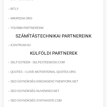
-
BIT.LY
-
WIKIPEDIA.ORG
-
TOVÁBBI PARTNEREINK
SZÁMÍTÁSTECHNIKAI PARTNEREINK
-
ICENTRUM.HU
KÜLFÖLDI PARTNEREK
-
SELF ESTEEM - SELFESTEEM2GO.COM
-
QUOTES - I-LOVE-MOTIVATIONAL-QUOTES.ORG
-
SEO ÜGYNÖKSÉG AISEOAGENCYNEWYORK.NET
-
SEO ÜGYNÖKSÉG NUVEMSEO.NET
-
SEO ÜGYNÖKSÉG SYNTHASITE.COM