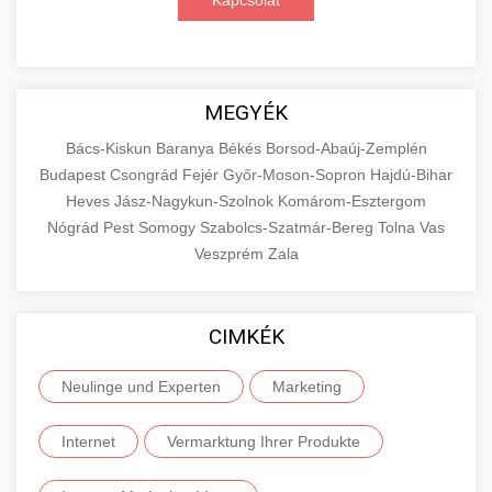
Kapcsolat
MEGYÉK
Bács-Kiskun
Baranya
Békés
Borsod-Abaúj-Zemplén
Budapest
Csongrád
Fejér
Győr-Moson-Sopron
Hajdú-Bihar
Heves
Jász-Nagykun-Szolnok
Komárom-Esztergom
Nógrád
Pest
Somogy
Szabolcs-Szatmár-Bereg
Tolna
Vas
Veszprém
Zala
CIMKÉK
Neulinge und Experten
Marketing
Internet
Vermarktung Ihrer Produkte