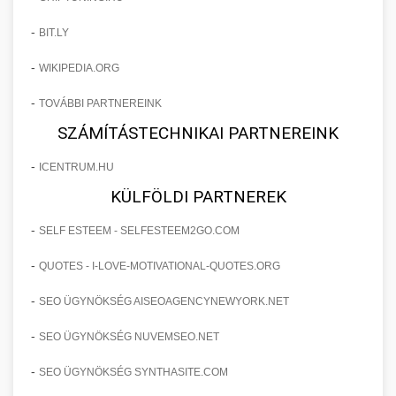
-
BIT.LY
-
WIKIPEDIA.ORG
-
TOVÁBBI PARTNEREINK
SZÁMÍTÁSTECHNIKAI PARTNEREINK
-
ICENTRUM.HU
KÜLFÖLDI PARTNEREK
-
SELF ESTEEM - SELFESTEEM2GO.COM
-
QUOTES - I-LOVE-MOTIVATIONAL-QUOTES.ORG
-
SEO ÜGYNÖKSÉG AISEOAGENCYNEWYORK.NET
-
SEO ÜGYNÖKSÉG NUVEMSEO.NET
-
SEO ÜGYNÖKSÉG SYNTHASITE.COM