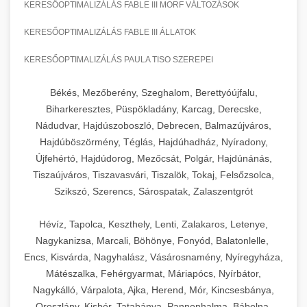
KERESŐOPTIMALIZÁLÁS FABLE III MORF VÁLTOZÁSOK
KERESŐOPTIMALIZÁLÁS FABLE III ÁLLATOK
KERESŐOPTIMALIZÁLÁS PAULA TISO SZEREPEI
Békés, Mezőberény, Szeghalom, Berettyóújfalu,
Biharkeresztes, Püspökladány, Karcag, Derecske,
Nádudvar, Hajdúszoboszló, Debrecen, Balmazújváros,
Hajdúböszörmény, Téglás, Hajdúhadház, Nyíradony,
Újfehértó, Hajdúdorog, Mezőcsát, Polgár, Hajdúnánás,
Tiszaújváros, Tiszavasvári, Tiszalök, Tokaj, Felsőzsolca,
Szikszó, Szerencs, Sárospatak, Zalaszentgrót
Hévíz, Tapolca, Keszthely, Lenti, Zalakaros, Letenye,
Nagykanizsa, Marcali, Böhönye, Fonyód, Balatonlelle,
Encs, Kisvárda, Nagyhalász, Vásárosnamény, Nyíregyháza,
Mátészalka, Fehérgyarmat, Máriapócs, Nyírbátor,
Nagykálló, Várpalota, Ajka, Herend, Mór, Kincsesbánya,
Oroszlány, Kisbér, Tatabánya, Pannonhalma, Bábolna,