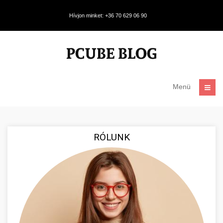
Hívjon minket: +36 70 629 06 90
Menü
RÓLUNK