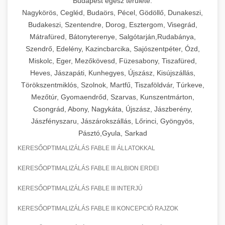
Budapest egész területe:
Nagykörös, Cegléd, Budaörs, Pécel, Gödöllő, Dunakeszi,
Budakeszi, Szentendre, Dorog, Esztergom, Visegrád,
Mátrafüred, Bátonyterenye, Salgótarján,Rudabánya,
Szendrő, Edelény, Kazincbarcika, Sajószentpéter, Ózd,
Miskolc, Eger, Mezőkövesd, Füzesabony, Tiszafüred,
Heves, Jászapáti, Kunhegyes, Újszász, Kisújszállás,
Törökszentmiklós, Szolnok, Martfű, Tiszaföldvár, Túrkeve,
Mezőtúr, Gyomaendrőd, Szarvas, Kunszentmárton,
Csongrád, Abony, Nagykáta, Újszász, Jászberény,
Jászfényszaru, Jászárokszállás, Lőrinci, Gyöngyös,
Pásztó,Gyula, Sarkad
KERESŐOPTIMALIZÁLÁS FABLE III ÁLLATOKKAL
KERESŐOPTIMALIZÁLÁS FABLE III ALBION ERDEI
KERESŐOPTIMALIZÁLÁS FABLE III INTERJÚ
KERESŐOPTIMALIZÁLÁS FABLE III KONCEPCIÓ RAJZOK