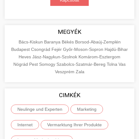
Kapcsolat
MEGYÉK
Bács-Kiskun
Baranya
Békés
Borsod-Abaúj-Zemplén
Budapest
Csongrád
Fejér
Győr-Moson-Sopron
Hajdú-Bihar
Heves
Jász-Nagykun-Szolnok
Komárom-Esztergom
Nógrád
Pest
Somogy
Szabolcs-Szatmár-Bereg
Tolna
Vas
Veszprém
Zala
CIMKÉK
Neulinge und Experten
Marketing
Internet
Vermarktung Ihrer Produkte