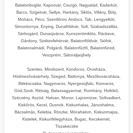
Balatonboglár, Kaposvár, Csurgó, Nagyatád, Kadarkút,
Barcs, Szigetvár, Sellye, Harkány, Siklós, Villány, Bóly,
Mohács, Pécs, Szentlőrinc Andocs, Tab, Lengyeltóti,
Simontornya, Enying, Dunaföldvár, Solt, Szabadszállás,
Sárbogárd, Dunaújváros, Kunszentmiklós, Ráckeve,
Gárdony, Székesfehérvár, Balatonföldvár, Siófok,
Balatonalmádi, Polgárdi, Balatonfűzfő, Balatonfüred,
Veszprém, Sátoraljaújhely
Szentes, Mindszent, Kondoros, Orosháza,
Hódmezővásárhely, Szeged, Battonya, Mezőkovácsháza,
Békéscsaba, Nagymaros, Nyergesújfalu, Kismaros,
Göd,Szob, Rétság, Balassagyarmat, Romhány, Hollókő,
Szécsény, Aszód, Hatvan, Monor, Lajosmizse, Soltvadkert,
Kiskőrös, Kecel, Dusnok, Kiskunhalas, Jánoshalma,
Bácsalmás, Kelebia, Röszke, Mórahalom, Kiskunmajsa,
Kistelek, Kiskunfélegyháza, Bugac, Kecskemét,
Tiszakécske