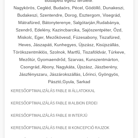
Budapest egész területe:
Nagykörös, Cegléd, Budaörs, Pécel, Gödöllő, Dunakeszi,
Budakeszi, Szentendre, Dorog, Esztergom, Visegrád,
Mátrafüred, Bátonyterenye, Salgótarján,Rudabánya,
Szendrő, Edelény, Kazincbarcika, Sajószentpéter, Ózd,
Miskolc, Eger, Mezőkövesd, Füzesabony, Tiszafüred,
Heves, Jászapáti, Kunhegyes, Újszász, Kisújszállás,
Törökszentmiklós, Szolnok, Martfű, Tiszaföldvár, Túrkeve,
Mezőtúr, Gyomaendrőd, Szarvas, Kunszentmárton,
Csongrád, Abony, Nagykáta, Újszász, Jászberény,
Jászfényszaru, Jászárokszállás, Lőrinci, Gyöngyös,
Pásztó,Gyula, Sarkad
KERESŐOPTIMALIZÁLÁS FABLE III ÁLLATOKKAL
KERESŐOPTIMALIZÁLÁS FABLE III ALBION ERDEI
KERESŐOPTIMALIZÁLÁS FABLE III INTERJÚ
KERESŐOPTIMALIZÁLÁS FABLE III KONCEPCIÓ RAJZOK