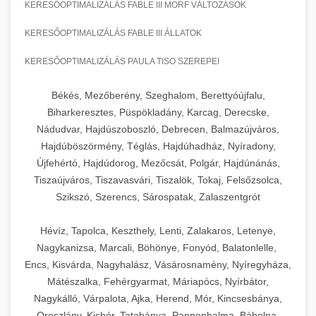
KERESŐOPTIMALIZÁLÁS FABLE III MORF VÁLTOZÁSOK
KERESŐOPTIMALIZÁLÁS FABLE III ÁLLATOK
KERESŐOPTIMALIZÁLÁS PAULA TISO SZEREPEI
Békés, Mezőberény, Szeghalom, Berettyóújfalu,
Biharkeresztes, Püspökladány, Karcag, Derecske,
Nádudvar, Hajdúszoboszló, Debrecen, Balmazújváros,
Hajdúböszörmény, Téglás, Hajdúhadház, Nyíradony,
Újfehértó, Hajdúdorog, Mezőcsát, Polgár, Hajdúnánás,
Tiszaújváros, Tiszavasvári, Tiszalök, Tokaj, Felsőzsolca,
Szikszó, Szerencs, Sárospatak, Zalaszentgrót
Hévíz, Tapolca, Keszthely, Lenti, Zalakaros, Letenye,
Nagykanizsa, Marcali, Böhönye, Fonyód, Balatonlelle,
Encs, Kisvárda, Nagyhalász, Vásárosnamény, Nyíregyháza,
Mátészalka, Fehérgyarmat, Máriapócs, Nyírbátor,
Nagykálló, Várpalota, Ajka, Herend, Mór, Kincsesbánya,
Oroszlány, Kisbér, Tatabánya, Pannonhalma, Bábolna,