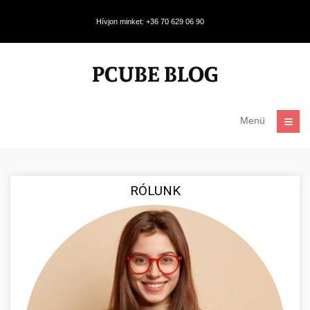
Hívjon minket: +36 70 629 06 90
Menü
RÓLUNK