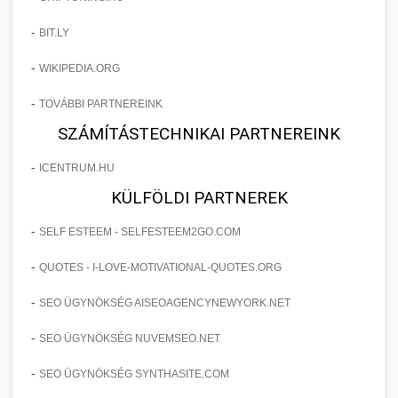
-
BIT.LY
-
WIKIPEDIA.ORG
-
TOVÁBBI PARTNEREINK
SZÁMÍTÁSTECHNIKAI PARTNEREINK
-
ICENTRUM.HU
KÜLFÖLDI PARTNEREK
-
SELF ESTEEM - SELFESTEEM2GO.COM
-
QUOTES - I-LOVE-MOTIVATIONAL-QUOTES.ORG
-
SEO ÜGYNÖKSÉG AISEOAGENCYNEWYORK.NET
-
SEO ÜGYNÖKSÉG NUVEMSEO.NET
-
SEO ÜGYNÖKSÉG SYNTHASITE.COM