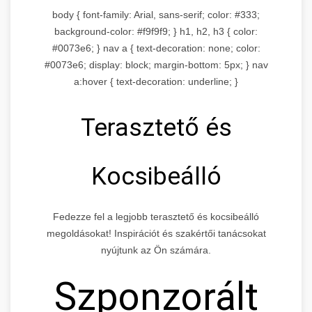
body { font-family: Arial, sans-serif; color: #333;
background-color: #f9f9f9; } h1, h2, h3 { color:
#0073e6; } nav a { text-decoration: none; color:
#0073e6; display: block; margin-bottom: 5px; } nav
a:hover { text-decoration: underline; }
Terasztető és
Kocsibeálló
Fedezze fel a legjobb terasztető és kocsibeálló
megoldásokat! Inspirációt és szakértői tanácsokat
nyújtunk az Ön számára.
Szponzorált