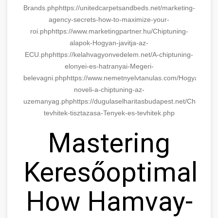
Brands.php
https://unitedcarpetsandbeds.net/marketing-
agency-secrets-how-to-maximize-your-
roi.php
https://www.marketingpartner.hu/Chiptuning-
alapok-Hogyan-javitja-az-
ECU.php
https://kelahvagyonvedelem.net/A-chiptuning-
elonyei-es-hatranyai-Megeri-
belevagni.php
https://www.nemetnyelvtanulas.com/Hogyan-
noveli-a-chiptuning-az-
uzemanyag.php
https://dugulaselharitasbudapest.net/Chiptunin
tevhitek-tisztazasa-Tenyek-es-tevhitek.php
Mastering
Keresőoptimaliz
How Hamvay-