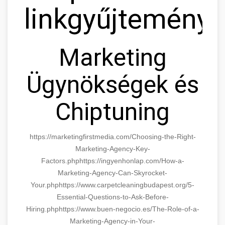
linkgyűjtemény
Marketing
Ügynökségek és
Chiptuning
https://marketingfirstmedia.com/Choosing-the-Right-
Marketing-Agency-Key-
Factors.php
https://ingyenhonlap.com/How-a-
Marketing-Agency-Can-Skyrocket-
Your.php
https://www.carpetcleaningbudapest.org/5-
Essential-Questions-to-Ask-Before-
Hiring.php
https://www.buen-negocio.es/The-Role-of-a-
Marketing-Agency-in-Your-