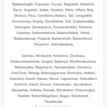
Balatonboglár, Kaposvár, Csurgó, Nagyatád, Kadarkút,
Barcs, Szigetvár, Sellye, Harkány, Siklós, Villány, Bóly,
Mohács, Pécs, Szentlőrinc Andocs, Tab, Lengyeltóti,
Simontornya, Enying, Dunaföldvár, Solt, Szabadszállás,
Sárbogárd, Dunaújváros, Kunszentmiklós, Ráckeve,
Gárdony, Székesfehérvár, Balatonföldvár, Siófok,
Balatonalmádi, Polgárdi, Balatonfűzfő, Balatonfüred,
Veszprém, Sátoraljaújhely
Szentes, Mindszent, Kondoros, Orosháza,
Hódmezővásárhely, Szeged, Battonya, Mezőkovácsháza,
Békéscsaba, Nagymaros, Nyergesújfalu, Kismaros,
Göd,Szob, Rétság, Balassagyarmat, Romhány, Hollókő,
Szécsény, Aszód, Hatvan, Monor, Lajosmizse, Soltvadkert,
Kiskőrös, Kecel, Dusnok, Kiskunhalas, Jánoshalma,
Bácsalmás, Kelebia, Röszke, Mórahalom, Kiskunmajsa,
Kistelek, Kiskunfélegyháza, Bugac, Kecskemét,
Tiszakécske