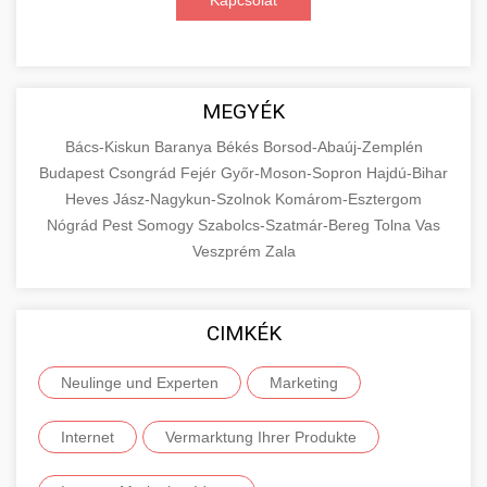
Kapcsolat
MEGYÉK
Bács-Kiskun
Baranya
Békés
Borsod-Abaúj-Zemplén
Budapest
Csongrád
Fejér
Győr-Moson-Sopron
Hajdú-Bihar
Heves
Jász-Nagykun-Szolnok
Komárom-Esztergom
Nógrád
Pest
Somogy
Szabolcs-Szatmár-Bereg
Tolna
Vas
Veszprém
Zala
CIMKÉK
Neulinge und Experten
Marketing
Internet
Vermarktung Ihrer Produkte