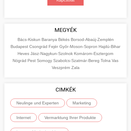
Kapcsolat
MEGYÉK
Bács-Kiskun
Baranya
Békés
Borsod-Abaúj-Zemplén
Budapest
Csongrád
Fejér
Győr-Moson-Sopron
Hajdú-Bihar
Heves
Jász-Nagykun-Szolnok
Komárom-Esztergom
Nógrád
Pest
Somogy
Szabolcs-Szatmár-Bereg
Tolna
Vas
Veszprém
Zala
CIMKÉK
Neulinge und Experten
Marketing
Internet
Vermarktung Ihrer Produkte