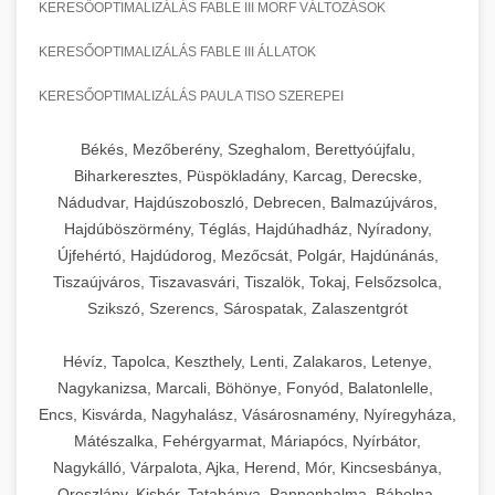
KERESŐOPTIMALIZÁLÁS FABLE III MORF VÁLTOZÁSOK
KERESŐOPTIMALIZÁLÁS FABLE III ÁLLATOK
KERESŐOPTIMALIZÁLÁS PAULA TISO SZEREPEI
Békés, Mezőberény, Szeghalom, Berettyóújfalu,
Biharkeresztes, Püspökladány, Karcag, Derecske,
Nádudvar, Hajdúszoboszló, Debrecen, Balmazújváros,
Hajdúböszörmény, Téglás, Hajdúhadház, Nyíradony,
Újfehértó, Hajdúdorog, Mezőcsát, Polgár, Hajdúnánás,
Tiszaújváros, Tiszavasvári, Tiszalök, Tokaj, Felsőzsolca,
Szikszó, Szerencs, Sárospatak, Zalaszentgrót
Hévíz, Tapolca, Keszthely, Lenti, Zalakaros, Letenye,
Nagykanizsa, Marcali, Böhönye, Fonyód, Balatonlelle,
Encs, Kisvárda, Nagyhalász, Vásárosnamény, Nyíregyháza,
Mátészalka, Fehérgyarmat, Máriapócs, Nyírbátor,
Nagykálló, Várpalota, Ajka, Herend, Mór, Kincsesbánya,
Oroszlány, Kisbér, Tatabánya, Pannonhalma, Bábolna,