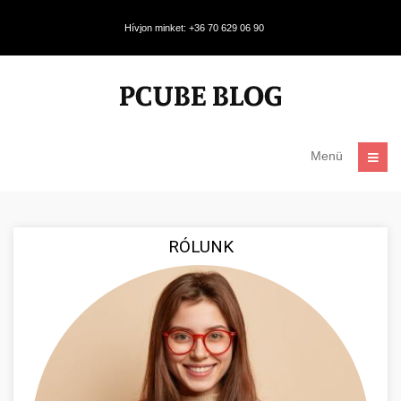
Hívjon minket: +36 70 629 06 90
Menü
RÓLUNK