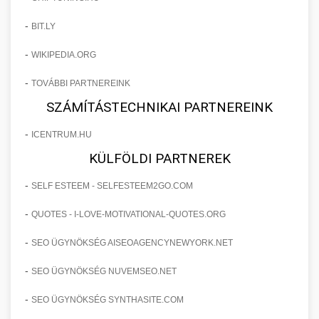
-
BIT.LY
-
WIKIPEDIA.ORG
-
TOVÁBBI PARTNEREINK
SZÁMÍTÁSTECHNIKAI PARTNEREINK
-
ICENTRUM.HU
KÜLFÖLDI PARTNEREK
-
SELF ESTEEM - SELFESTEEM2GO.COM
-
QUOTES - I-LOVE-MOTIVATIONAL-QUOTES.ORG
-
SEO ÜGYNÖKSÉG AISEOAGENCYNEWYORK.NET
-
SEO ÜGYNÖKSÉG NUVEMSEO.NET
-
SEO ÜGYNÖKSÉG SYNTHASITE.COM