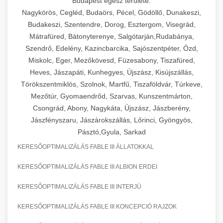
Budapest egész területe:
Nagykörös, Cegléd, Budaörs, Pécel, Gödöllő, Dunakeszi,
Budakeszi, Szentendre, Dorog, Esztergom, Visegrád,
Mátrafüred, Bátonyterenye, Salgótarján,Rudabánya,
Szendrő, Edelény, Kazincbarcika, Sajószentpéter, Ózd,
Miskolc, Eger, Mezőkövesd, Füzesabony, Tiszafüred,
Heves, Jászapáti, Kunhegyes, Újszász, Kisújszállás,
Törökszentmiklós, Szolnok, Martfű, Tiszaföldvár, Túrkeve,
Mezőtúr, Gyomaendrőd, Szarvas, Kunszentmárton,
Csongrád, Abony, Nagykáta, Újszász, Jászberény,
Jászfényszaru, Jászárokszállás, Lőrinci, Gyöngyös,
Pásztó,Gyula, Sarkad
KERESŐOPTIMALIZÁLÁS FABLE III ÁLLATOKKAL
KERESŐOPTIMALIZÁLÁS FABLE III ALBION ERDEI
KERESŐOPTIMALIZÁLÁS FABLE III INTERJÚ
KERESŐOPTIMALIZÁLÁS FABLE III KONCEPCIÓ RAJZOK