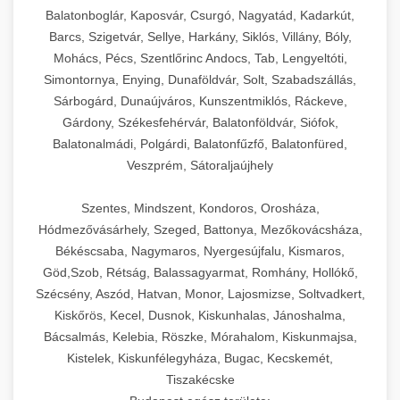
Balatonboglár, Kaposvár, Csurgó, Nagyatád, Kadarkút,
Barcs, Szigetvár, Sellye, Harkány, Siklós, Villány, Bóly,
Mohács, Pécs, Szentlőrinc Andocs, Tab, Lengyeltóti,
Simontornya, Enying, Dunaföldvár, Solt, Szabadszállás,
Sárbogárd, Dunaújváros, Kunszentmiklós, Ráckeve,
Gárdony, Székesfehérvár, Balatonföldvár, Siófok,
Balatonalmádi, Polgárdi, Balatonfűzfő, Balatonfüred,
Veszprém, Sátoraljaújhely
Szentes, Mindszent, Kondoros, Orosháza,
Hódmezővásárhely, Szeged, Battonya, Mezőkovácsháza,
Békéscsaba, Nagymaros, Nyergesújfalu, Kismaros,
Göd,Szob, Rétság, Balassagyarmat, Romhány, Hollókő,
Szécsény, Aszód, Hatvan, Monor, Lajosmizse, Soltvadkert,
Kiskőrös, Kecel, Dusnok, Kiskunhalas, Jánoshalma,
Bácsalmás, Kelebia, Röszke, Mórahalom, Kiskunmajsa,
Kistelek, Kiskunfélegyháza, Bugac, Kecskemét,
Tiszakécske