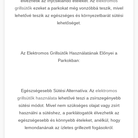
élvezhetik az ínycsiklandó ételeket. Az
elektromos
grillsütők
ezeket a parkokat még vonzóbbá teszik, mivel
lehetővé teszik az egészséges és környezetbarát sütési
lehetőséget.
Az Elektromos Grillsütők Használatának Előnyei a
Parkokban:
Egészségesebb Sütési Alternatíva: Az
elektromos
grillsütők használata
lehetővé teszi a zsírszegényebb
sütési módot. Mivel nem szükséges olajat vagy zsírt
használni a sütéshez, a parklátogatók élvezhetik az
egészségesebb és könnyebb ételeket, anélkül, hogy
lemondanának az ízletes grillezett fogásokról.