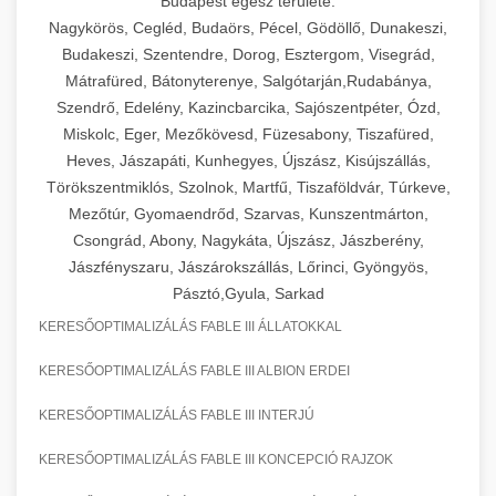
Budapest egész területe:
Nagykörös, Cegléd, Budaörs, Pécel, Gödöllő, Dunakeszi,
Budakeszi, Szentendre, Dorog, Esztergom, Visegrád,
Mátrafüred, Bátonyterenye, Salgótarján,Rudabánya,
Szendrő, Edelény, Kazincbarcika, Sajószentpéter, Ózd,
Miskolc, Eger, Mezőkövesd, Füzesabony, Tiszafüred,
Heves, Jászapáti, Kunhegyes, Újszász, Kisújszállás,
Törökszentmiklós, Szolnok, Martfű, Tiszaföldvár, Túrkeve,
Mezőtúr, Gyomaendrőd, Szarvas, Kunszentmárton,
Csongrád, Abony, Nagykáta, Újszász, Jászberény,
Jászfényszaru, Jászárokszállás, Lőrinci, Gyöngyös,
Pásztó,Gyula, Sarkad
KERESŐOPTIMALIZÁLÁS FABLE III ÁLLATOKKAL
KERESŐOPTIMALIZÁLÁS FABLE III ALBION ERDEI
KERESŐOPTIMALIZÁLÁS FABLE III INTERJÚ
KERESŐOPTIMALIZÁLÁS FABLE III KONCEPCIÓ RAJZOK