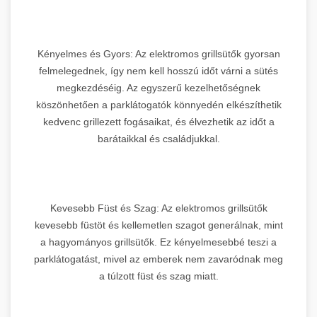
Kényelmes és Gyors: Az elektromos grillsütők gyorsan
felmelegednek, így nem kell hosszú időt várni a sütés
megkezdéséig. Az egyszerű kezelhetőségnek
köszönhetően a parklátogatók könnyedén elkészíthetik
kedvenc grillezett fogásaikat, és élvezhetik az időt a
barátaikkal és családjukkal.
Kevesebb Füst és Szag: Az elektromos grillsütők
kevesebb füstöt és kellemetlen szagot generálnak, mint
a hagyományos grillsütők. Ez kényelmesebbé teszi a
parklátogatást, mivel az emberek nem zavaródnak meg
a túlzott füst és szag miatt.