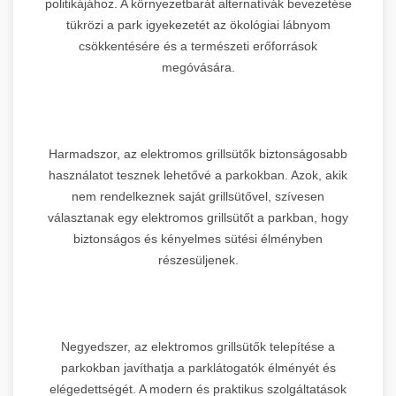
politikájához. A környezetbarát alternatívák bevezetése
tükrözi a park igyekezetét az ökológiai lábnyom
csökkentésére és a természeti erőforrások
megóvására.
Harmadszor, az elektromos grillsütők biztonságosabb
használatot tesznek lehetővé a parkokban. Azok, akik
nem rendelkeznek saját grillsütővel, szívesen
választanak egy elektromos grillsütőt a parkban, hogy
biztonságos és kényelmes sütési élményben
részesüljenek.
Negyedszer, az elektromos grillsütők telepítése a
parkokban javíthatja a parklátogatók élményét és
elégedettségét. A modern és praktikus szolgáltatások