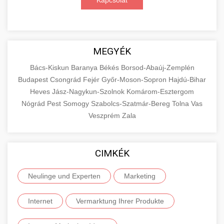
Kapcsolat
MEGYÉK
Bács-Kiskun
Baranya
Békés
Borsod-Abaúj-Zemplén
Budapest
Csongrád
Fejér
Győr-Moson-Sopron
Hajdú-Bihar
Heves
Jász-Nagykun-Szolnok
Komárom-Esztergom
Nógrád
Pest
Somogy
Szabolcs-Szatmár-Bereg
Tolna
Vas
Veszprém
Zala
CIMKÉK
Neulinge und Experten
Marketing
Internet
Vermarktung Ihrer Produkte