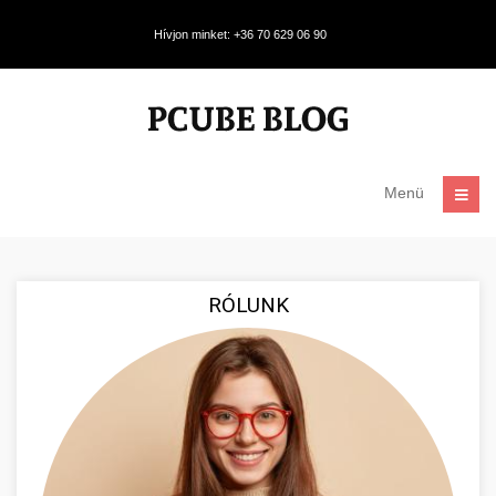
Hívjon minket: +36 70 629 06 90
Menü
RÓLUNK