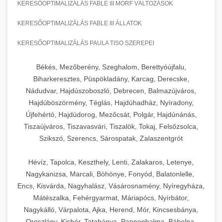
KERESŐOPTIMALIZÁLÁS FABLE III MORF VÁLTOZÁSOK
KERESŐOPTIMALIZÁLÁS FABLE III ÁLLATOK
KERESŐOPTIMALIZÁLÁS PAULA TISO SZEREPEI
Békés, Mezőberény, Szeghalom, Berettyóújfalu,
Biharkeresztes, Püspökladány, Karcag, Derecske,
Nádudvar, Hajdúszoboszló, Debrecen, Balmazújváros,
Hajdúböszörmény, Téglás, Hajdúhadház, Nyíradony,
Újfehértó, Hajdúdorog, Mezőcsát, Polgár, Hajdúnánás,
Tiszaújváros, Tiszavasvári, Tiszalök, Tokaj, Felsőzsolca,
Szikszó, Szerencs, Sárospatak, Zalaszentgrót
Hévíz, Tapolca, Keszthely, Lenti, Zalakaros, Letenye,
Nagykanizsa, Marcali, Böhönye, Fonyód, Balatonlelle,
Encs, Kisvárda, Nagyhalász, Vásárosnamény, Nyíregyháza,
Mátészalka, Fehérgyarmat, Máriapócs, Nyírbátor,
Nagykálló, Várpalota, Ajka, Herend, Mór, Kincsesbánya,
Oroszlány, Kisbér, Tatabánya, Pannonhalma, Bábolna,