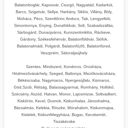
Balatonboglár, Kaposvár, Csurgó, Nagyatád, Kadarkút,
Barcs, Szigetvár, Sellye, Harkány, Siklós, Villány, Bóly,
Mohács, Pécs, Szentlőrinc Andocs, Tab, Lengyeltóti,
Simontornya, Enying, Dunaföldvár, Solt, Szabadszállás,
Sárbogárd, Dunaújváros, Kunszentmiklós, Ráckeve,
Gárdony, Székesfehérvár, Balatonföldvár, Siófok,
Balatonalmádi, Polgárdi, Balatonfűzfő, Balatonfüred,
Veszprém, Sátoraljaújhely
Szentes, Mindszent, Kondoros, Orosháza,
Hódmezővásárhely, Szeged, Battonya, Mezőkovácsháza,
Békéscsaba, Nagymaros, Nyergesújfalu, Kismaros,
Göd,Szob, Rétság, Balassagyarmat, Romhány, Hollókő,
Szécsény, Aszód, Hatvan, Monor, Lajosmizse, Soltvadkert,
Kiskőrös, Kecel, Dusnok, Kiskunhalas, Jánoshalma,
Bácsalmás, Kelebia, Röszke, Mórahalom, Kiskunmajsa,
Kistelek, Kiskunfélegyháza, Bugac, Kecskemét,
Tiszakécske