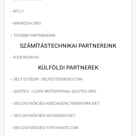
-
BIT.LY
-
WIKIPEDIA.ORG
-
TOVÁBBI PARTNEREINK
SZÁMÍTÁSTECHNIKAI PARTNEREINK
-
ICENTRUM.HU
KÜLFÖLDI PARTNEREK
-
SELF ESTEEM - SELFESTEEM2GO.COM
-
QUOTES - I-LOVE-MOTIVATIONAL-QUOTES.ORG
-
SEO ÜGYNÖKSÉG AISEOAGENCYNEWYORK.NET
-
SEO ÜGYNÖKSÉG NUVEMSEO.NET
-
SEO ÜGYNÖKSÉG SYNTHASITE.COM