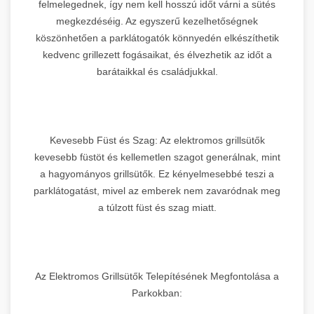
felmelegednek, így nem kell hosszú időt várni a sütés
megkezdéséig. Az egyszerű kezelhetőségnek
köszönhetően a parklátogatók könnyedén elkészíthetik
kedvenc grillezett fogásaikat, és élvezhetik az időt a
barátaikkal és családjukkal.
Kevesebb Füst és Szag: Az elektromos grillsütők
kevesebb füstöt és kellemetlen szagot generálnak, mint
a hagyományos grillsütők. Ez kényelmesebbé teszi a
parklátogatást, mivel az emberek nem zavaródnak meg
a túlzott füst és szag miatt.
Az Elektromos Grillsütők Telepítésének Megfontolása a
Parkokban: