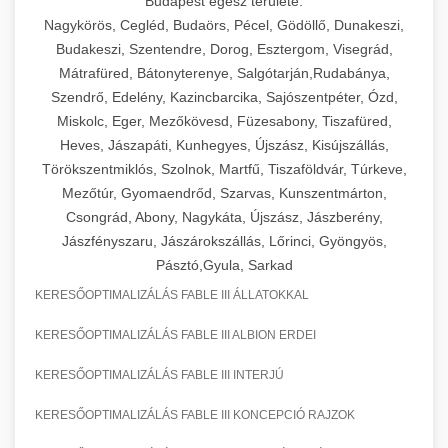
Budapest egész területe:
Nagykörös, Cegléd, Budaörs, Pécel, Gödöllő, Dunakeszi,
Budakeszi, Szentendre, Dorog, Esztergom, Visegrád,
Mátrafüred, Bátonyterenye, Salgótarján,Rudabánya,
Szendrő, Edelény, Kazincbarcika, Sajószentpéter, Ózd,
Miskolc, Eger, Mezőkövesd, Füzesabony, Tiszafüred,
Heves, Jászapáti, Kunhegyes, Újszász, Kisújszállás,
Törökszentmiklós, Szolnok, Martfű, Tiszaföldvár, Túrkeve,
Mezőtúr, Gyomaendrőd, Szarvas, Kunszentmárton,
Csongrád, Abony, Nagykáta, Újszász, Jászberény,
Jászfényszaru, Jászárokszállás, Lőrinci, Gyöngyös,
Pásztó,Gyula, Sarkad
KERESŐOPTIMALIZÁLÁS FABLE III ÁLLATOKKAL
KERESŐOPTIMALIZÁLÁS FABLE III ALBION ERDEI
KERESŐOPTIMALIZÁLÁS FABLE III INTERJÚ
KERESŐOPTIMALIZÁLÁS FABLE III KONCEPCIÓ RAJZOK