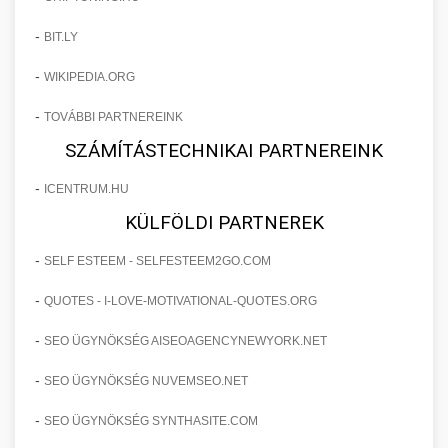
-
BIT.LY
-
WIKIPEDIA.ORG
-
TOVÁBBI PARTNEREINK
SZÁMÍTÁSTECHNIKAI PARTNEREINK
-
ICENTRUM.HU
KÜLFÖLDI PARTNEREK
-
SELF ESTEEM - SELFESTEEM2GO.COM
-
QUOTES - I-LOVE-MOTIVATIONAL-QUOTES.ORG
-
SEO ÜGYNÖKSÉG AISEOAGENCYNEWYORK.NET
-
SEO ÜGYNÖKSÉG NUVEMSEO.NET
-
SEO ÜGYNÖKSÉG SYNTHASITE.COM