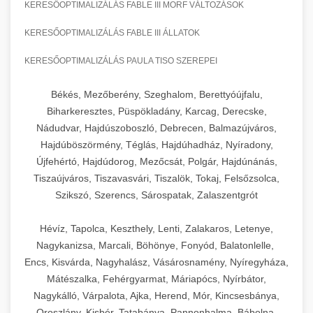
KERESŐOPTIMALIZÁLÁS FABLE III MORF VÁLTOZÁSOK
KERESŐOPTIMALIZÁLÁS FABLE III ÁLLATOK
KERESŐOPTIMALIZÁLÁS PAULA TISO SZEREPEI
Békés, Mezőberény, Szeghalom, Berettyóújfalu,
Biharkeresztes, Püspökladány, Karcag, Derecske,
Nádudvar, Hajdúszoboszló, Debrecen, Balmazújváros,
Hajdúböszörmény, Téglás, Hajdúhadház, Nyíradony,
Újfehértó, Hajdúdorog, Mezőcsát, Polgár, Hajdúnánás,
Tiszaújváros, Tiszavasvári, Tiszalök, Tokaj, Felsőzsolca,
Szikszó, Szerencs, Sárospatak, Zalaszentgrót
Hévíz, Tapolca, Keszthely, Lenti, Zalakaros, Letenye,
Nagykanizsa, Marcali, Böhönye, Fonyód, Balatonlelle,
Encs, Kisvárda, Nagyhalász, Vásárosnamény, Nyíregyháza,
Mátészalka, Fehérgyarmat, Máriapócs, Nyírbátor,
Nagykálló, Várpalota, Ajka, Herend, Mór, Kincsesbánya,
Oroszlány, Kisbér, Tatabánya, Pannonhalma, Bábolna,