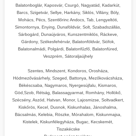
Balatonboglár, Kaposvár, Csurgó, Nagyatád, Kadarkút,
Barcs, Szigetvár, Sellye, Harkány, Siklós, Villány, Bóly,
Mohács, Pécs, Szentlőrinc Andocs, Tab, Lengyeltóti,
Simontornya, Enying, Dunaföldvár, Solt, Szabadszállás,
Sárbogárd, Dunaújváros, Kunszentmiklós, Ráckeve,
Gárdony, Székesfehérvár, Balatonföldvár, Siófok,
Balatonalmádi, Polgárdi, Balatonfűzfő, Balatonfüred,
Veszprém, Sátoraljaújhely
Szentes, Mindszent, Kondoros, Orosháza,
Hódmezővásárhely, Szeged, Battonya, Mezőkovácsháza,
Békéscsaba, Nagymaros, Nyergesújfalu, Kismaros,
Göd,Szob, Rétság, Balassagyarmat, Romhány, Hollókő,
Szécsény, Aszód, Hatvan, Monor, Lajosmizse, Soltvadkert,
Kiskőrös, Kecel, Dusnok, Kiskunhalas, Jánoshalma,
Bácsalmás, Kelebia, Röszke, Mórahalom, Kiskunmajsa,
Kistelek, Kiskunfélegyháza, Bugac, Kecskemét,
Tiszakécske