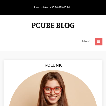
Hívjon minket: +36 70 629 06 90
Menü
RÓLUNK