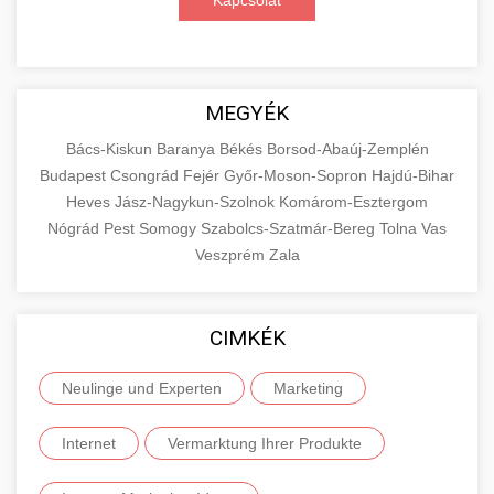
Kapcsolat
MEGYÉK
Bács-Kiskun
Baranya
Békés
Borsod-Abaúj-Zemplén
Budapest
Csongrád
Fejér
Győr-Moson-Sopron
Hajdú-Bihar
Heves
Jász-Nagykun-Szolnok
Komárom-Esztergom
Nógrád
Pest
Somogy
Szabolcs-Szatmár-Bereg
Tolna
Vas
Veszprém
Zala
CIMKÉK
Neulinge und Experten
Marketing
Internet
Vermarktung Ihrer Produkte