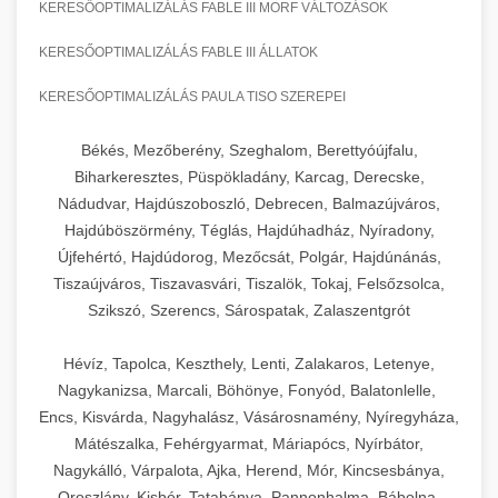
KERESŐOPTIMALIZÁLÁS FABLE III MORF VÁLTOZÁSOK
KERESŐOPTIMALIZÁLÁS FABLE III ÁLLATOK
KERESŐOPTIMALIZÁLÁS PAULA TISO SZEREPEI
Békés, Mezőberény, Szeghalom, Berettyóújfalu,
Biharkeresztes, Püspökladány, Karcag, Derecske,
Nádudvar, Hajdúszoboszló, Debrecen, Balmazújváros,
Hajdúböszörmény, Téglás, Hajdúhadház, Nyíradony,
Újfehértó, Hajdúdorog, Mezőcsát, Polgár, Hajdúnánás,
Tiszaújváros, Tiszavasvári, Tiszalök, Tokaj, Felsőzsolca,
Szikszó, Szerencs, Sárospatak, Zalaszentgrót
Hévíz, Tapolca, Keszthely, Lenti, Zalakaros, Letenye,
Nagykanizsa, Marcali, Böhönye, Fonyód, Balatonlelle,
Encs, Kisvárda, Nagyhalász, Vásárosnamény, Nyíregyháza,
Mátészalka, Fehérgyarmat, Máriapócs, Nyírbátor,
Nagykálló, Várpalota, Ajka, Herend, Mór, Kincsesbánya,
Oroszlány, Kisbér, Tatabánya, Pannonhalma, Bábolna,