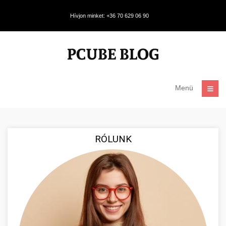
Hívjon minket: +36 70 629 06 90
Menü
RÓLUNK