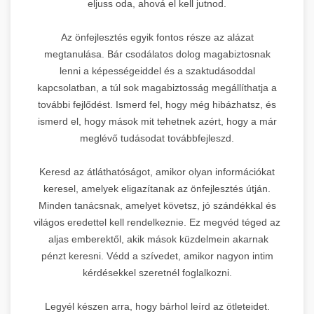
eljuss oda, ahová el kell jutnod.
Az önfejlesztés egyik fontos része az alázat
megtanulása. Bár csodálatos dolog magabiztosnak
lenni a képességeiddel és a szaktudásoddal
kapcsolatban, a túl sok magabiztosság megállíthatja a
további fejlődést. Ismerd fel, hogy még hibázhatsz, és
ismerd el, hogy mások mit tehetnek azért, hogy a már
meglévő tudásodat továbbfejleszd.
Keresd az átláthatóságot, amikor olyan információkat
keresel, amelyek eligazítanak az önfejlesztés útján.
Minden tanácsnak, amelyet követsz, jó szándékkal és
világos eredettel kell rendelkeznie. Ez megvéd téged az
aljas emberektől, akik mások küzdelmein akarnak
pénzt keresni. Védd a szívedet, amikor nagyon intim
kérdésekkel szeretnél foglalkozni.
Legyél készen arra, hogy bárhol leírd az ötleteidet.