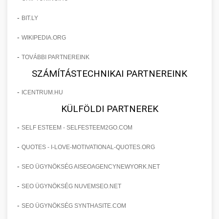
-
BIT.LY
-
WIKIPEDIA.ORG
-
TOVÁBBI PARTNEREINK
SZÁMÍTÁSTECHNIKAI PARTNEREINK
-
ICENTRUM.HU
KÜLFÖLDI PARTNEREK
-
SELF ESTEEM - SELFESTEEM2GO.COM
-
QUOTES - I-LOVE-MOTIVATIONAL-QUOTES.ORG
-
SEO ÜGYNÖKSÉG AISEOAGENCYNEWYORK.NET
-
SEO ÜGYNÖKSÉG NUVEMSEO.NET
-
SEO ÜGYNÖKSÉG SYNTHASITE.COM