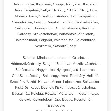
Balatonboglár, Kaposvár, Csurgó, Nagyatád, Kadarkút,
Barcs, Szigetvár, Sellye, Harkány, Siklós, Villány, Bóly,
Mohács, Pécs, Szentlőrinc Andocs, Tab, Lengyeltóti,
Simontornya, Enying, Dunaföldvár, Solt, Szabadszállás,
Sárbogárd, Dunaújváros, Kunszentmiklós, Ráckeve,
Gárdony, Székesfehérvár, Balatonföldvár, Siófok,
Balatonalmádi, Polgárdi, Balatonfűzfő, Balatonfüred,
Veszprém, Sátoraljaújhely
Szentes, Mindszent, Kondoros, Orosháza,
Hódmezővásárhely, Szeged, Battonya, Mezőkovácsháza,
Békéscsaba, Nagymaros, Nyergesújfalu, Kismaros,
Göd,Szob, Rétság, Balassagyarmat, Romhány, Hollókő,
Szécsény, Aszód, Hatvan, Monor, Lajosmizse, Soltvadkert,
Kiskőrös, Kecel, Dusnok, Kiskunhalas, Jánoshalma,
Bácsalmás, Kelebia, Röszke, Mórahalom, Kiskunmajsa,
Kistelek, Kiskunfélegyháza, Bugac, Kecskemét,
Tiszakécske