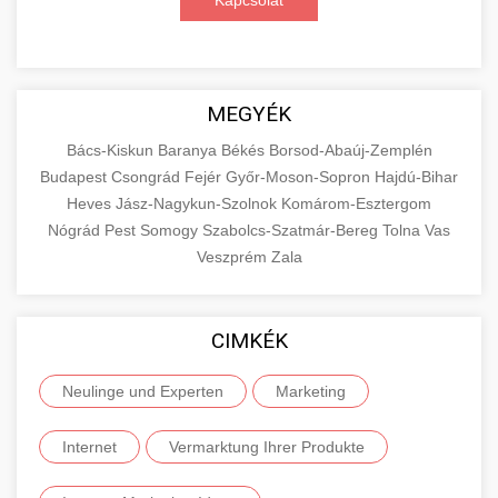
Kapcsolat
MEGYÉK
Bács-Kiskun
Baranya
Békés
Borsod-Abaúj-Zemplén
Budapest
Csongrád
Fejér
Győr-Moson-Sopron
Hajdú-Bihar
Heves
Jász-Nagykun-Szolnok
Komárom-Esztergom
Nógrád
Pest
Somogy
Szabolcs-Szatmár-Bereg
Tolna
Vas
Veszprém
Zala
CIMKÉK
Neulinge und Experten
Marketing
Internet
Vermarktung Ihrer Produkte