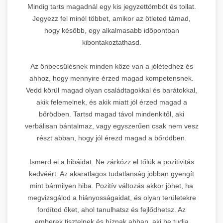
Mindig tarts magadnál egy kis jegyzettömböt és tollat.
Jegyezz fel minél többet, amikor az ötleted támad,
hogy később, egy alkalmasabb időpontban
kibontakoztathasd.
Az önbecsülésnek minden köze van a jólétedhez és
ahhoz, hogy mennyire érzed magad kompetensnek.
Vedd körül magad olyan családtagokkal és barátokkal,
akik felemelnek, és akik miatt jól érzed magad a
bőrödben. Tartsd magad távol mindenkitől, aki
verbálisan bántalmaz, vagy egyszerűen csak nem vesz
részt abban, hogy jól érezd magad a bőrödben.
Ismerd el a hibáidat. Ne zárkózz el tőlük a pozitivitás
kedvéért. Az akaratlagos tudatlanság jobban gyengít
mint bármilyen hiba. Pozitív változás akkor jöhet, ha
megvizsgálod a hiányosságaidat, és olyan területekre
fordítod őket, ahol tanulhatsz és fejlődhetsz. Az
emberek tisztelnek és bíznak abban, aki be tudja