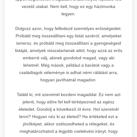
vezető utakat. Nem kell, hogy ez egy házimunka
legyen.
Dolgozz azon, hogy felfedezd személyes erősségeidet.
Próbáld meg összeállítani egy listát azokról, amelyeket
ismersz, és próbáld meg összeállítani a gyengeségeid
listáját, amelyek visszatartanak attól, hogy azzá az erős
emberré válj, akinek gondolod magad, vagy aki
lehetnél. Még mások, például a barátok vagy a
családtagok véleménye is adhat némi rálátást arra,
hogyan javíthatnál magadon.
Találd ki, mit szeretnél kezdeni magaddal. Ez nem azt
jelenti, hogy előre fel kell térképezned az egész
életedet. Gondolj a következő öt évre. Hol szeretnél
lenni? Hogyan néz ki az életed? Ha értékeled ezt a
jövőképet, akkor szétszedheted a rétegeket, és
meghatározhatod a legjobb cselekvési irányt, hogy