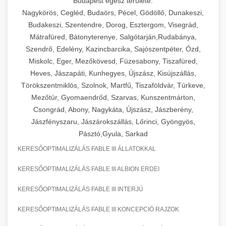
Budapest egész területe:
Nagykörös, Cegléd, Budaörs, Pécel, Gödöllő, Dunakeszi,
Budakeszi, Szentendre, Dorog, Esztergom, Visegrád,
Mátrafüred, Bátonyterenye, Salgótarján,Rudabánya,
Szendrő, Edelény, Kazincbarcika, Sajószentpéter, Ózd,
Miskolc, Eger, Mezőkövesd, Füzesabony, Tiszafüred,
Heves, Jászapáti, Kunhegyes, Újszász, Kisújszállás,
Törökszentmiklós, Szolnok, Martfű, Tiszaföldvár, Túrkeve,
Mezőtúr, Gyomaendrőd, Szarvas, Kunszentmárton,
Csongrád, Abony, Nagykáta, Újszász, Jászberény,
Jászfényszaru, Jászárokszállás, Lőrinci, Gyöngyös,
Pásztó,Gyula, Sarkad
KERESŐOPTIMALIZÁLÁS FABLE III ÁLLATOKKAL
KERESŐOPTIMALIZÁLÁS FABLE III ALBION ERDEI
KERESŐOPTIMALIZÁLÁS FABLE III INTERJÚ
KERESŐOPTIMALIZÁLÁS FABLE III KONCEPCIÓ RAJZOK