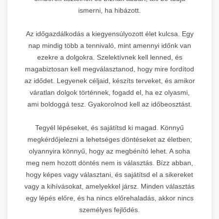
ismerni, ha hibázott.
Az időgazdálkodás a kiegyensúlyozott élet kulcsa. Egy
nap mindig több a tennivaló, mint amennyi időnk van
ezekre a dolgokra. Szelektívnek kell lenned, és
magabiztosan kell megválasztanod, hogy mire fordítod
az idődet. Legyenek céljaid, készíts terveket, és amikor
váratlan dolgok történnek, fogadd el, ha ez olyasmi,
ami boldoggá tesz. Gyakorolnod kell az időbeosztást.
Tegyél lépéseket, és sajátítsd ki magad. Könnyű
megkérdőjelezni a lehetséges döntéseket az életben;
olyannyira könnyű, hogy az megbénító lehet. A soha
meg nem hozott döntés nem is választás. Bízz abban,
hogy képes vagy választani, és sajátítsd el a sikereket
vagy a kihívásokat, amelyekkel jársz. Minden választás
egy lépés előre, és ha nincs előrehaladás, akkor nincs
személyes fejlődés.