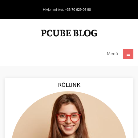
Hívjon minket: +36 70 629 06 90
Menü
RÓLUNK