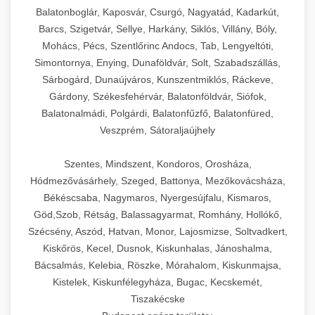
Balatonboglár, Kaposvár, Csurgó, Nagyatád, Kadarkút,
Barcs, Szigetvár, Sellye, Harkány, Siklós, Villány, Bóly,
Mohács, Pécs, Szentlőrinc Andocs, Tab, Lengyeltóti,
Simontornya, Enying, Dunaföldvár, Solt, Szabadszállás,
Sárbogárd, Dunaújváros, Kunszentmiklós, Ráckeve,
Gárdony, Székesfehérvár, Balatonföldvár, Siófok,
Balatonalmádi, Polgárdi, Balatonfűzfő, Balatonfüred,
Veszprém, Sátoraljaújhely
Szentes, Mindszent, Kondoros, Orosháza,
Hódmezővásárhely, Szeged, Battonya, Mezőkovácsháza,
Békéscsaba, Nagymaros, Nyergesújfalu, Kismaros,
Göd,Szob, Rétság, Balassagyarmat, Romhány, Hollókő,
Szécsény, Aszód, Hatvan, Monor, Lajosmizse, Soltvadkert,
Kiskőrös, Kecel, Dusnok, Kiskunhalas, Jánoshalma,
Bácsalmás, Kelebia, Röszke, Mórahalom, Kiskunmajsa,
Kistelek, Kiskunfélegyháza, Bugac, Kecskemét,
Tiszakécske