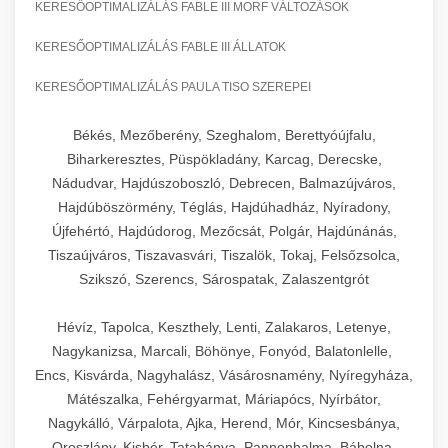
KERESŐOPTIMALIZÁLÁS FABLE III MORF VÁLTOZÁSOK
KERESŐOPTIMALIZÁLÁS FABLE III ÁLLATOK
KERESŐOPTIMALIZÁLÁS PAULA TISO SZEREPEI
Békés, Mezőberény, Szeghalom, Berettyóújfalu,
Biharkeresztes, Püspökladány, Karcag, Derecske,
Nádudvar, Hajdúszoboszló, Debrecen, Balmazújváros,
Hajdúböszörmény, Téglás, Hajdúhadház, Nyíradony,
Újfehértó, Hajdúdorog, Mezőcsát, Polgár, Hajdúnánás,
Tiszaújváros, Tiszavasvári, Tiszalök, Tokaj, Felsőzsolca,
Szikszó, Szerencs, Sárospatak, Zalaszentgrót
Hévíz, Tapolca, Keszthely, Lenti, Zalakaros, Letenye,
Nagykanizsa, Marcali, Böhönye, Fonyód, Balatonlelle,
Encs, Kisvárda, Nagyhalász, Vásárosnamény, Nyíregyháza,
Mátészalka, Fehérgyarmat, Máriapócs, Nyírbátor,
Nagykálló, Várpalota, Ajka, Herend, Mór, Kincsesbánya,
Oroszlány, Kisbér, Tatabánya, Pannonhalma, Bábolna,