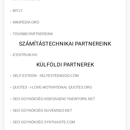
-
BIT.LY
-
WIKIPEDIA.ORG
-
TOVÁBBI PARTNEREINK
SZÁMÍTÁSTECHNIKAI PARTNEREINK
-
ICENTRUM.HU
KÜLFÖLDI PARTNEREK
-
SELF ESTEEM - SELFESTEEM2GO.COM
-
QUOTES - I-LOVE-MOTIVATIONAL-QUOTES.ORG
-
SEO ÜGYNÖKSÉG AISEOAGENCYNEWYORK.NET
-
SEO ÜGYNÖKSÉG NUVEMSEO.NET
-
SEO ÜGYNÖKSÉG SYNTHASITE.COM