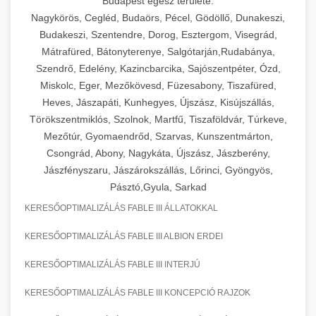
Budapest egész területe:
Nagykörös, Cegléd, Budaörs, Pécel, Gödöllő, Dunakeszi,
Budakeszi, Szentendre, Dorog, Esztergom, Visegrád,
Mátrafüred, Bátonyterenye, Salgótarján,Rudabánya,
Szendrő, Edelény, Kazincbarcika, Sajószentpéter, Ózd,
Miskolc, Eger, Mezőkövesd, Füzesabony, Tiszafüred,
Heves, Jászapáti, Kunhegyes, Újszász, Kisújszállás,
Törökszentmiklós, Szolnok, Martfű, Tiszaföldvár, Túrkeve,
Mezőtúr, Gyomaendrőd, Szarvas, Kunszentmárton,
Csongrád, Abony, Nagykáta, Újszász, Jászberény,
Jászfényszaru, Jászárokszállás, Lőrinci, Gyöngyös,
Pásztó,Gyula, Sarkad
KERESŐOPTIMALIZÁLÁS FABLE III ÁLLATOKKAL
KERESŐOPTIMALIZÁLÁS FABLE III ALBION ERDEI
KERESŐOPTIMALIZÁLÁS FABLE III INTERJÚ
KERESŐOPTIMALIZÁLÁS FABLE III KONCEPCIÓ RAJZOK