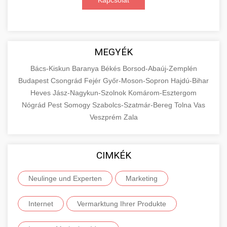
Kapcsolat
MEGYÉK
Bács-Kiskun
Baranya
Békés
Borsod-Abaúj-Zemplén
Budapest
Csongrád
Fejér
Győr-Moson-Sopron
Hajdú-Bihar
Heves
Jász-Nagykun-Szolnok
Komárom-Esztergom
Nógrád
Pest
Somogy
Szabolcs-Szatmár-Bereg
Tolna
Vas
Veszprém
Zala
CIMKÉK
Neulinge und Experten
Marketing
Internet
Vermarktung Ihrer Produkte