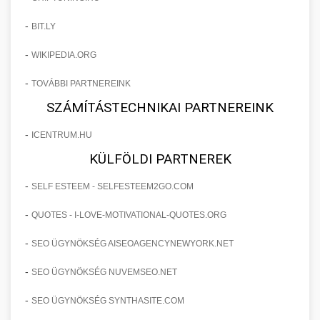
-
BIT.LY
-
WIKIPEDIA.ORG
-
TOVÁBBI PARTNEREINK
SZÁMÍTÁSTECHNIKAI PARTNEREINK
-
ICENTRUM.HU
KÜLFÖLDI PARTNEREK
-
SELF ESTEEM - SELFESTEEM2GO.COM
-
QUOTES - I-LOVE-MOTIVATIONAL-QUOTES.ORG
-
SEO ÜGYNÖKSÉG AISEOAGENCYNEWYORK.NET
-
SEO ÜGYNÖKSÉG NUVEMSEO.NET
-
SEO ÜGYNÖKSÉG SYNTHASITE.COM