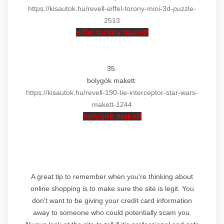
https://kisautok.hu/revell-
eiffel-torony-mini-3d-puzzle-
2513
eiffel torony
makett
35.
bolygók
makett
https://kisautok.hu/revell-
190-tie-interceptor-star-wars-
makett
-1244
bolygók
makett
A great tip to remember when you're thinking about
online shopping is to make sure the site is legit. You
don't want to be giving your credit card information
away to someone who could potentially scam you.