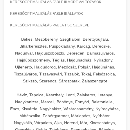
KERESŐOPTIMALIZÁLÁS FABLE III MORF VÁLTOZÁSOK
KERESŐOPTIMALIZÁLÁS FABLE III ÁLLATOK
KERESŐOPTIMALIZÁLÁS PAULA TISO SZEREPEI
Békés, Mezőberény, Szeghalom, Berettyóújfalu,
Biharkeresztes, Püspökladány, Karcag, Derecske,
Nádudvar, Hajdúszoboszló, Debrecen, Balmazújváros,
Hajdúböszörmény, Téglás, Hajdúhadház, Nyíradony,
Újfehértó, Hajdúdorog, Mezőcsát, Polgár, Hajdúnánás,
Tiszaújváros, Tiszavasvári, Tiszalök, Tokaj, Felsőzsolca,
Szikszó, Szerencs, Sárospatak, Zalaszentgrót
Hévíz, Tapolca, Keszthely, Lenti, Zalakaros, Letenye,
Nagykanizsa, Marcali, Böhönye, Fonyód, Balatonlelle,
Encs, Kisvárda, Nagyhalász, Vásárosnamény, Nyíregyháza,
Mátészalka, Fehérgyarmat, Máriapócs, Nyírbátor,
Nagykálló, Várpalota, Ajka, Herend, Mór, Kincsesbánya,
Oroszlány, Kisbér, Tatabánya, Pannonhalma, Bábolna,