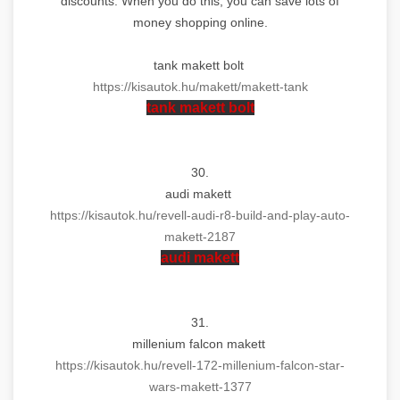
discounts. When you do this, you can save lots of
money shopping online.
tank
makett
bolt
https://kisautok.hu/
makett
/
makett
-tank
tank
makett
bolt
30.
audi
makett
https://kisautok.hu/revell-
audi-r8-build-and-play-auto-
makett
-2187
audi
makett
31.
millenium falcon
makett
https://kisautok.hu/revell-
172-millenium-falcon-star-
wars-
makett
-1377