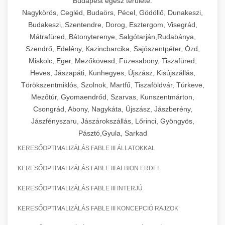
Budapest egész területe:
Nagykörös, Cegléd, Budaörs, Pécel, Gödöllő, Dunakeszi,
Budakeszi, Szentendre, Dorog, Esztergom, Visegrád,
Mátrafüred, Bátonyterenye, Salgótarján,Rudabánya,
Szendrő, Edelény, Kazincbarcika, Sajószentpéter, Ózd,
Miskolc, Eger, Mezőkövesd, Füzesabony, Tiszafüred,
Heves, Jászapáti, Kunhegyes, Újszász, Kisújszállás,
Törökszentmiklós, Szolnok, Martfű, Tiszaföldvár, Túrkeve,
Mezőtúr, Gyomaendrőd, Szarvas, Kunszentmárton,
Csongrád, Abony, Nagykáta, Újszász, Jászberény,
Jászfényszaru, Jászárokszállás, Lőrinci, Gyöngyös,
Pásztó,Gyula, Sarkad
KERESŐOPTIMALIZÁLÁS FABLE III ÁLLATOKKAL
KERESŐOPTIMALIZÁLÁS FABLE III ALBION ERDEI
KERESŐOPTIMALIZÁLÁS FABLE III INTERJÚ
KERESŐOPTIMALIZÁLÁS FABLE III KONCEPCIÓ RAJZOK