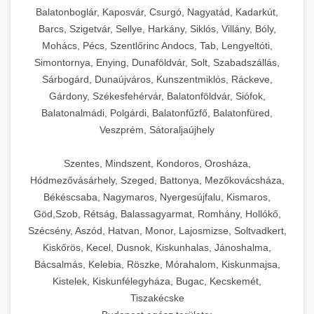
Balatonboglár, Kaposvár, Csurgó, Nagyatád, Kadarkút,
Barcs, Szigetvár, Sellye, Harkány, Siklós, Villány, Bóly,
Mohács, Pécs, Szentlőrinc Andocs, Tab, Lengyeltóti,
Simontornya, Enying, Dunaföldvár, Solt, Szabadszállás,
Sárbogárd, Dunaújváros, Kunszentmiklós, Ráckeve,
Gárdony, Székesfehérvár, Balatonföldvár, Siófok,
Balatonalmádi, Polgárdi, Balatonfűzfő, Balatonfüred,
Veszprém, Sátoraljaújhely
Szentes, Mindszent, Kondoros, Orosháza,
Hódmezővásárhely, Szeged, Battonya, Mezőkovácsháza,
Békéscsaba, Nagymaros, Nyergesújfalu, Kismaros,
Göd,Szob, Rétság, Balassagyarmat, Romhány, Hollókő,
Szécsény, Aszód, Hatvan, Monor, Lajosmizse, Soltvadkert,
Kiskőrös, Kecel, Dusnok, Kiskunhalas, Jánoshalma,
Bácsalmás, Kelebia, Röszke, Mórahalom, Kiskunmajsa,
Kistelek, Kiskunfélegyháza, Bugac, Kecskemét,
Tiszakécske