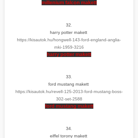
millenium falcon
makett
32.
harry potter
makett
https://kisautok.hu/hongwell-
143-ford-england-anglia-
mki-
1959-3216
harry potter
makett
33.
ford mustang
makett
https://kisautok.hu/revell-
125-2013-ford-mustang-boss-
302-set-2588
ford mustang
makett
34.
eiffel torony
makett