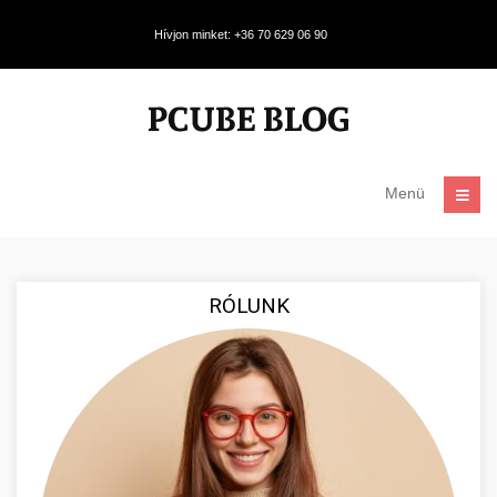
Hívjon minket: +36 70 629 06 90
Menü
RÓLUNK