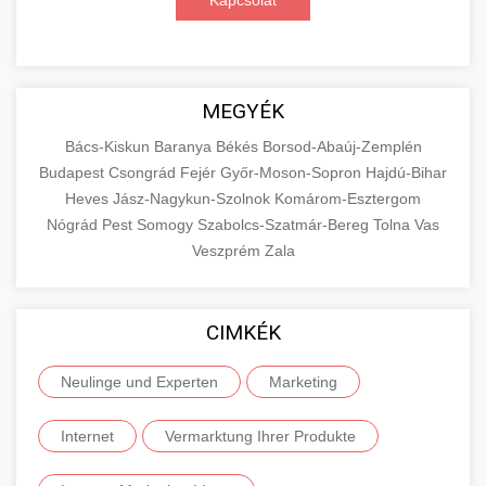
Kapcsolat
MEGYÉK
Bács-Kiskun
Baranya
Békés
Borsod-Abaúj-Zemplén
Budapest
Csongrád
Fejér
Győr-Moson-Sopron
Hajdú-Bihar
Heves
Jász-Nagykun-Szolnok
Komárom-Esztergom
Nógrád
Pest
Somogy
Szabolcs-Szatmár-Bereg
Tolna
Vas
Veszprém
Zala
CIMKÉK
Neulinge und Experten
Marketing
Internet
Vermarktung Ihrer Produkte