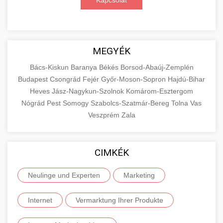
Kapcsolat
MEGYÉK
Bács-Kiskun
Baranya
Békés
Borsod-Abaúj-Zemplén
Budapest
Csongrád
Fejér
Győr-Moson-Sopron
Hajdú-Bihar
Heves
Jász-Nagykun-Szolnok
Komárom-Esztergom
Nógrád
Pest
Somogy
Szabolcs-Szatmár-Bereg
Tolna
Vas
Veszprém
Zala
CIMKÉK
Neulinge und Experten
Marketing
Internet
Vermarktung Ihrer Produkte