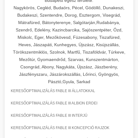
Budapest egész területe:
Nagykörös, Cegléd, Budaörs, Pécel, Gödöllő, Dunakeszi,
Budakeszi, Szentendre, Dorog, Esztergom, Visegrád,
Mátrafüred, Bátonyterenye, Salgótarján,Rudabánya,
Szendrő, Edelény, Kazincbarcika, Sajószentpéter, Ózd,
Miskolc, Eger, Mezőkövesd, Füzesabony, Tiszafüred,
Heves, Jászapáti, Kunhegyes, Újszász, Kisújszállás,
Törökszentmiklós, Szolnok, Martfű, Tiszaföldvár, Túrkeve,
Mezőtúr, Gyomaendrőd, Szarvas, Kunszentmárton,
Csongrád, Abony, Nagykáta, Újszász, Jászberény,
Jászfényszaru, Jászárokszállás, Lőrinci, Gyöngyös,
Pásztó,Gyula, Sarkad
KERESŐOPTIMALIZÁLÁS FABLE III ÁLLATOKKAL
KERESŐOPTIMALIZÁLÁS FABLE III ALBION ERDEI
KERESŐOPTIMALIZÁLÁS FABLE III INTERJÚ
KERESŐOPTIMALIZÁLÁS FABLE III KONCEPCIÓ RAJZOK