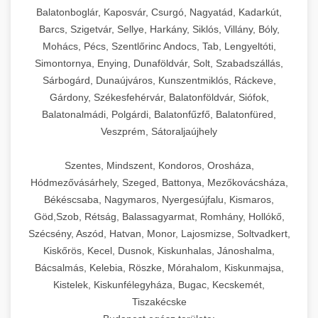
Balatonboglár, Kaposvár, Csurgó, Nagyatád, Kadarkút,
Barcs, Szigetvár, Sellye, Harkány, Siklós, Villány, Bóly,
Mohács, Pécs, Szentlőrinc Andocs, Tab, Lengyeltóti,
Simontornya, Enying, Dunaföldvár, Solt, Szabadszállás,
Sárbogárd, Dunaújváros, Kunszentmiklós, Ráckeve,
Gárdony, Székesfehérvár, Balatonföldvár, Siófok,
Balatonalmádi, Polgárdi, Balatonfűzfő, Balatonfüred,
Veszprém, Sátoraljaújhely
Szentes, Mindszent, Kondoros, Orosháza,
Hódmezővásárhely, Szeged, Battonya, Mezőkovácsháza,
Békéscsaba, Nagymaros, Nyergesújfalu, Kismaros,
Göd,Szob, Rétság, Balassagyarmat, Romhány, Hollókő,
Szécsény, Aszód, Hatvan, Monor, Lajosmizse, Soltvadkert,
Kiskőrös, Kecel, Dusnok, Kiskunhalas, Jánoshalma,
Bácsalmás, Kelebia, Röszke, Mórahalom, Kiskunmajsa,
Kistelek, Kiskunfélegyháza, Bugac, Kecskemét,
Tiszakécske