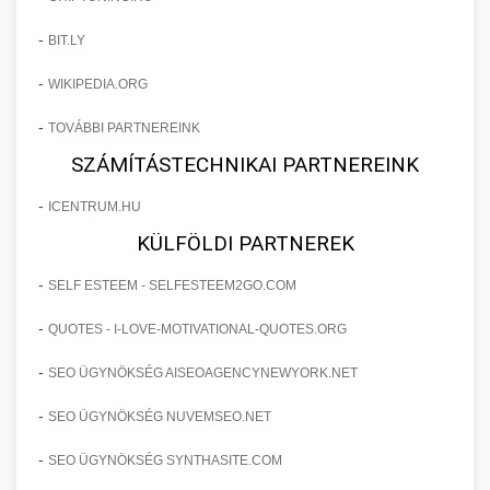
-
BIT.LY
-
WIKIPEDIA.ORG
-
TOVÁBBI PARTNEREINK
SZÁMÍTÁSTECHNIKAI PARTNEREINK
-
ICENTRUM.HU
KÜLFÖLDI PARTNEREK
-
SELF ESTEEM - SELFESTEEM2GO.COM
-
QUOTES - I-LOVE-MOTIVATIONAL-QUOTES.ORG
-
SEO ÜGYNÖKSÉG AISEOAGENCYNEWYORK.NET
-
SEO ÜGYNÖKSÉG NUVEMSEO.NET
-
SEO ÜGYNÖKSÉG SYNTHASITE.COM