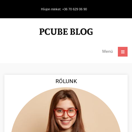
Hívjon minket: +36 70 629 06 90
Menü
RÓLUNK