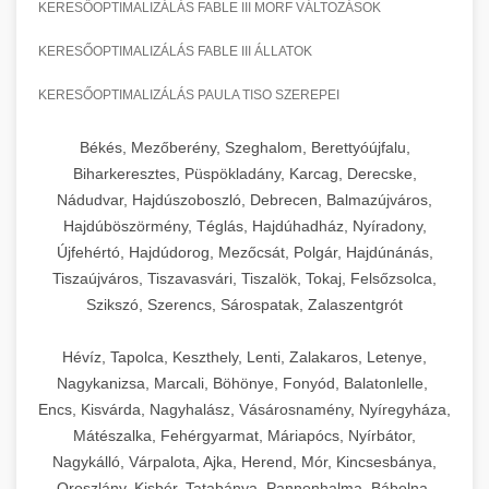
KERESŐOPTIMALIZÁLÁS FABLE III MORF VÁLTOZÁSOK
KERESŐOPTIMALIZÁLÁS FABLE III ÁLLATOK
KERESŐOPTIMALIZÁLÁS PAULA TISO SZEREPEI
Békés, Mezőberény, Szeghalom, Berettyóújfalu,
Biharkeresztes, Püspökladány, Karcag, Derecske,
Nádudvar, Hajdúszoboszló, Debrecen, Balmazújváros,
Hajdúböszörmény, Téglás, Hajdúhadház, Nyíradony,
Újfehértó, Hajdúdorog, Mezőcsát, Polgár, Hajdúnánás,
Tiszaújváros, Tiszavasvári, Tiszalök, Tokaj, Felsőzsolca,
Szikszó, Szerencs, Sárospatak, Zalaszentgrót
Hévíz, Tapolca, Keszthely, Lenti, Zalakaros, Letenye,
Nagykanizsa, Marcali, Böhönye, Fonyód, Balatonlelle,
Encs, Kisvárda, Nagyhalász, Vásárosnamény, Nyíregyháza,
Mátészalka, Fehérgyarmat, Máriapócs, Nyírbátor,
Nagykálló, Várpalota, Ajka, Herend, Mór, Kincsesbánya,
Oroszlány, Kisbér, Tatabánya, Pannonhalma, Bábolna,