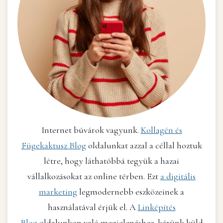
Internet búvárok vagyunk.
Kollagén és
Fügekaktusz Blog
oldalunkat azzal a céllal hoztuk
létre, hogy láthatóbbá tegyük a hazai
vállalkozásokat az online térben. Ezt
a digitális
marketing
legmodernebb eszközeinek a
használatával érjük el. A
Linképítés
Blog
oldalunkon való megjelenéshez, kérünk küld