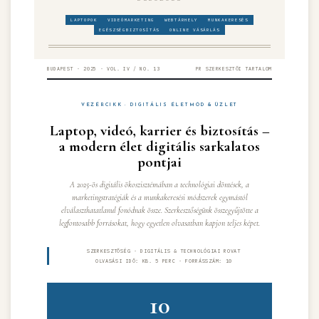
LAPTOPOK
VIDEÓMARKETING
WEBTÁRHELY
MUNKAKERESÉS
EGÉSZSÉGBIZTOSÍTÁS
ONLINE VÁSÁRLÁS
BUDAPEST · 2025 · VOL. IV / NO. 13
PR SZERKESZTŐI TARTALOM
VEZÉRCIKK · DIGITÁLIS ÉLETMÓD & ÜZLET
Laptop, videó, karrier és biztosítás –
a modern élet digitális sarkalatos
pontjai
A 2025-ös digitális ökoszisztémában a technológiai döntések, a
marketingstratégiák és a munkakeresési módszerek egymástól
elválaszthatatlanul fonódnak össze. Szerkesztőségünk összegyűjtötte a
legfontosabb forrásokat, hogy egyetlen olvasatban kapjon teljes képet.
SZERKESZTŐSÉG · DIGITÁLIS & TECHNOLÓGIAI ROVAT
OLVASÁSI IDŐ: KB. 5 PERC · FORRÁSSZÁM: 10
10