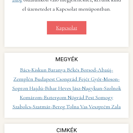
el üzenetedet a Kapcsolat menüpontban.
Kapcsolat
MEGYÉK
Bács-Kiskun
Baranya
Békés
Borsod-Abaúj-
Zemplén
Budapest
Csongrád
Fejér
Győr-Moson-
Sopron
Hajdú-Bihar
Heves
Jász-Nagykun-Szolnok
Komárom-Esztergom
Nógrád
Pest
Somogy
Szabolcs-Szatmár-Bereg
Tolna
Vas
Veszprém
Zala
CIMKÉK