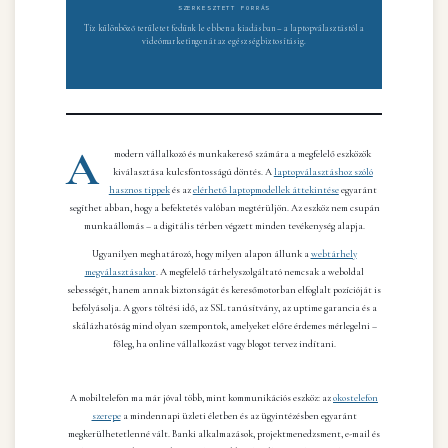
SZERKESZTETT FORRÁS
Tíz különböző területet fedünk le ebben a kiadásban – a laptopválasztástól a
videómarketingen át az egészségbiztosításig.
A
modern vállalkozó és munkakereső számára a megfelelő eszközök
kiválasztása kulcsfontosságú döntés. A
laptopválasztáshoz szóló
hasznos tippek
és az
elérhető laptopmodellek áttekintése
egyaránt
segíthet abban, hogy a befektetés valóban megtérüljön. Az eszköz nem csupán
munkaállomás – a digitális térben végzett minden tevékenység alapja.
Ugyanilyen meghatározó, hogy milyen alapon állunk a
webtárhely
megválasztásakor
. A megfelelő tárhelyszolgáltató nemcsak a weboldal
sebességét, hanem annak biztonságát és keresőmotorban elfoglalt pozícióját is
befolyásolja. A gyors töltési idő, az SSL tanúsítvány, az uptime garancia és a
skálázhatóság mind olyan szempontok, amelyeket előre érdemes mérlegelni –
főleg, ha online vállalkozást vagy blogot tervez indítani.
A mobiltelefon ma már jóval több, mint kommunikációs eszköz: az
okostelefon
szerepe
a mindennapi üzleti életben és az ügyintézésben egyaránt
megkerülhetetlenné vált. Banki alkalmazások, projektmenedzsment, e-mail és