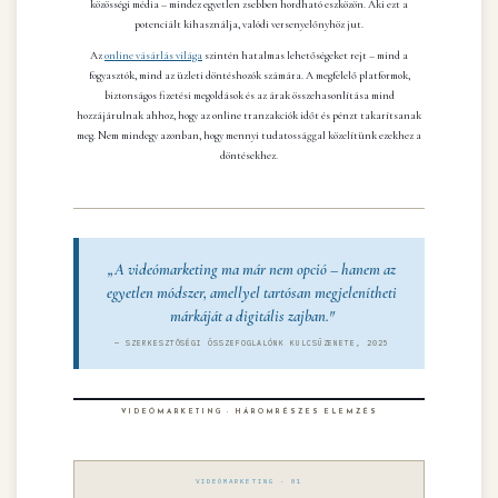
közösségi média – mindez egyetlen zsebben hordható eszközön. Aki ezt a
potenciált kihasználja, valódi versenyelőnyhöz jut.
Az
online vásárlás világa
szintén hatalmas lehetőségeket rejt – mind a
fogyasztók, mind az üzleti döntéshozók számára. A megfelelő platformok,
biztonságos fizetési megoldások és az árak összehasonlítása mind
hozzájárulnak ahhoz, hogy az online tranzakciók időt és pénzt takarítsanak
meg. Nem mindegy azonban, hogy mennyi tudatossággal közelítünk ezekhez a
döntésekhez.
„A videómarketing ma már nem opció – hanem az
egyetlen módszer, amellyel tartósan megjelenítheti
márkáját a digitális zajban."
— SZERKESZTŐSÉGI ÖSSZEFOGLALÓNK KULCSÜZENETE, 2025
VIDEÓMARKETING · HÁROMRÉSZES ELEMZÉS
VIDEÓMARKETING · 01