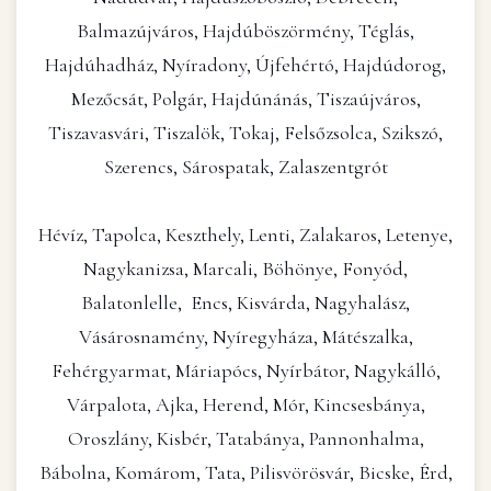
Balmazújváros, Hajdúböszörmény, Téglás,
Hajdúhadház, Nyíradony, Újfehértó, Hajdúdorog,
Mezőcsát, Polgár, Hajdúnánás, Tiszaújváros,
Tiszavasvári, Tiszalök, Tokaj, Felsőzsolca, Szikszó,
Szerencs, Sárospatak, Zalaszentgrót
Hévíz, Tapolca, Keszthely, Lenti, Zalakaros, Letenye,
Nagykanizsa, Marcali, Böhönye, Fonyód,
Balatonlelle, Encs, Kisvárda, Nagyhalász,
Vásárosnamény, Nyíregyháza, Mátészalka,
Fehérgyarmat, Máriapócs, Nyírbátor, Nagykálló,
Várpalota, Ajka, Herend, Mór, Kincsesbánya,
Oroszlány, Kisbér, Tatabánya, Pannonhalma,
Bábolna, Komárom, Tata, Pilisvörösvár, Bicske, Érd,