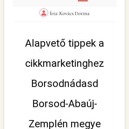
Írta: Kovács Dorina
Alapvető tippek a
cikkmarketinghez
Borsodnádasd
Borsod-Abaúj-
Zemplén megye