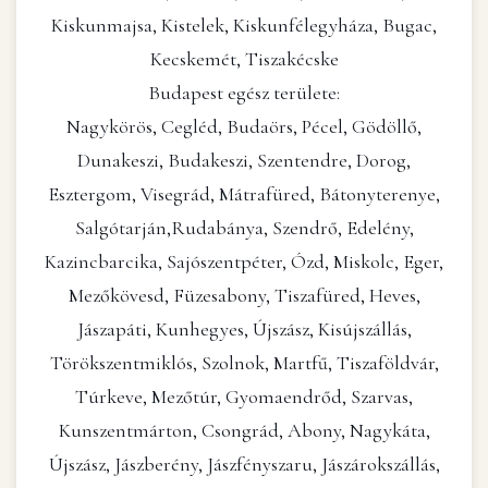
Kiskunmajsa, Kistelek, Kiskunfélegyháza, Bugac,
Kecskemét, Tiszakécske
Budapest egész területe:
Nagykörös, Cegléd, Budaörs, Pécel, Gödöllő,
Dunakeszi, Budakeszi, Szentendre, Dorog,
Esztergom, Visegrád, Mátrafüred, Bátonyterenye,
Salgótarján,Rudabánya, Szendrő, Edelény,
Kazincbarcika, Sajószentpéter, Ózd, Miskolc, Eger,
Mezőkövesd, Füzesabony, Tiszafüred, Heves,
Jászapáti, Kunhegyes, Újszász, Kisújszállás,
Törökszentmiklós, Szolnok, Martfű, Tiszaföldvár,
Túrkeve, Mezőtúr, Gyomaendrőd, Szarvas,
Kunszentmárton, Csongrád, Abony, Nagykáta,
Újszász, Jászberény, Jászfényszaru, Jászárokszállás,