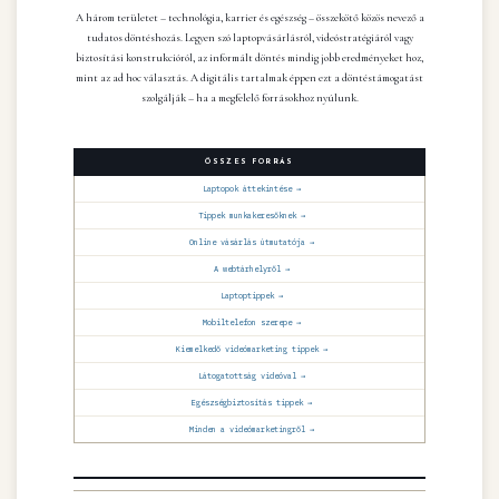
A három területet – technológia, karrier és egészség – összekötő közös nevező a
tudatos döntéshozás. Legyen szó laptopvásárlásról, videóstratégiáról vagy
biztosítási konstrukcióról, az informált döntés mindig jobb eredményeket hoz,
mint az ad hoc választás. A digitális tartalmak éppen ezt a döntéstámogatást
szolgálják – ha a megfelelő forrásokhoz nyúlunk.
ÖSSZES FORRÁS
Laptopok áttekintése →
Tippek munkakeresőknek →
Online vásárlás útmutatója →
A webtárhelyről →
Laptoptippek →
Mobiltelefon szerepe →
Kiemelkedő videómarketing tippek →
Látogatottság videóval →
Egészségbiztosítás tippek →
Minden a videómarketingről →