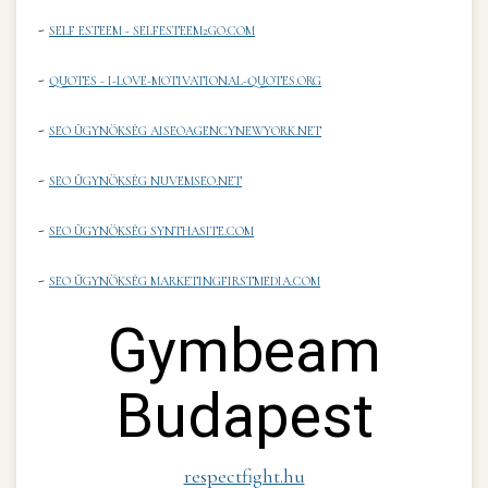
-
SELF ESTEEM - SELFESTEEM2GO.COM
-
QUOTES - I-LOVE-MOTIVATIONAL-QUOTES.ORG
-
SEO ÜGYNÖKSÉG AISEOAGENCYNEWYORK.NET
-
SEO ÜGYNÖKSÉG NUVEMSEO.NET
-
SEO ÜGYNÖKSÉG SYNTHASITE.COM
-
SEO ÜGYNÖKSÉG MARKETINGFIRSTMEDIA.COM
Gymbeam
Budapest
respectfight.hu