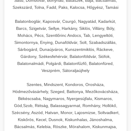
Sásd, Dombóvár, Bonyhád, Bátaszék, Baja, Bácsalmás,
Szekszárd, Tolna, Fadd, Paks, Kalocsa, Hőgyész, Tamási
Balatonboglár, Kaposvár, Csurgó, Nagyatád, Kadarkút,
Barcs, Szigetvár, Sellye, Harkány, Siklós, Villány, Bóly,
Mohács, Pécs, Szentlőrinc Andocs, Tab, Lengyeltóti,
Simontornya, Enying, Dunaföldvár, Solt, Szabadszállás,
Sárbogárd, Dunaújváros, Kunszentmiklós, Ráckeve,
Gárdony, Székesfehérvár, Balatonföldvár, Siófok,
Balatonalmádi, Polgárdi, Balatonfűzfő, Balatonfüred,
Veszprém, Sátoraljaújhely
Szentes, Mindszent, Kondoros, Orosháza,
Hódmezővásárhely, Szeged, Battonya, Mezőkovácsháza,
Békéscsaba, Nagymaros, Nyergesújfalu, Kismaros,
Göd,Szob, Rétság, Balassagyarmat, Romhány, Hollókő,
Szécsény, Aszód, Hatvan, Monor, Lajosmizse, Soltvadkert,
Kiskőrös, Kecel, Dusnok, Kiskunhalas, Jánoshalma,
Bácsalmás, Kelebia, Röszke, Mórahalom, Kiskunmajsa,