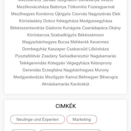
Mezőkovácsháza
Battonya
Tótkomlós
Füzesgyarmat
Mezőhegyes
Kondoros
Újkígyós
Csorvás
Nagyszénás
Elek
Körösladány
Doboz
Kétegyháza
Medgyesegyháza
Békésszentandrás
Gádoros
Kunágota
Csanádapáca
Okány
Köröstarcsa
Szabadkígyós
Békéssámson
Magyarbánhegyes
Bucsa
Méhkerék
Kevermes
Dombegyház
Kaszaper
Csabacsűd
Lőkösháza
Pusztaföldvár
Zsadány
Sarkadkeresztúr
Nagykamarás
Telekgerendás
Kötegyán
Végegyháza
Kétsoprony
Gerendás
Ecsegfalva
Nagybánhegyes
Murony
Medgyesbodzás
Mezőgyán
Kamut
Bélmegyer
Biharugra
Almáskamarás
Kardoskút
CIMKÉK
Neulinge und Experten
Marketing