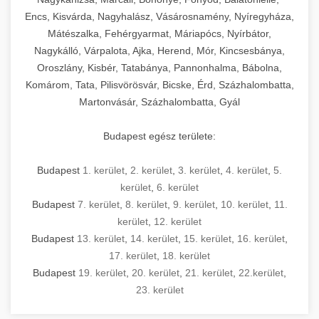
Encs, Kisvárda, Nagyhalász, Vásárosnamény, Nyíregyháza,
Mátészalka, Fehérgyarmat, Máriapócs, Nyírbátor,
Nagykálló, Várpalota, Ajka, Herend, Mór, Kincsesbánya,
Oroszlány, Kisbér, Tatabánya, Pannonhalma, Bábolna,
Komárom, Tata, Pilisvörösvár, Bicske, Érd, Százhalombatta,
Martonvásár, Százhalombatta, Gyál
Budapest egész területe:
Budapest
1. kerület
,
2. kerület
,
3. kerület
,
4. kerület
,
5.
kerület
,
6. kerület
Budapest
7. kerület
,
8. kerület
,
9. kerület
,
10. kerület
,
11.
kerület
,
12. kerület
Budapest
13. kerület
,
14. kerület
,
15. kerület
,
16. kerület
,
17. kerület
,
18. kerület
Budapest
19. kerület
,
20. kerület
,
21. kerület
,
22.kerület
,
23. kerület