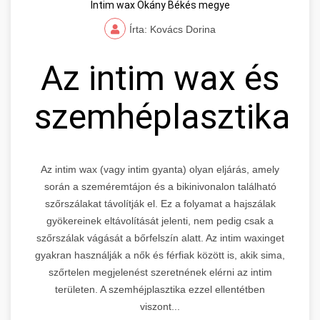
Intim wax Okány Békés megye
Írta: Kovács Dorina
Az intim wax és
szemhéplasztika
Az intim wax (vagy intim gyanta) olyan eljárás, amely
során a szeméremtájon és a bikinivonalon található
szőrszálakat távolítják el. Ez a folyamat a hajszálak
gyökereinek eltávolítását jelenti, nem pedig csak a
szőrszálak vágását a bőrfelszín alatt. Az intim waxinget
gyakran használják a nők és férfiak között is, akik sima,
szőrtelen megjelenést szeretnének elérni az intim
területen. A szemhéjplasztika ezzel ellentétben
viszont...