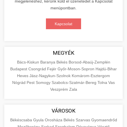
megjelenéshez, kérünk küld el üzenetedet a Kapcsolat
menüpontban.
Kapcsolat
MEGYÉK
Bács-Kiskun
Baranya
Békés
Borsod-Abaúj-Zemplén
Budapest
Csongrád
Fejér
Győr-Moson-Sopron
Hajdú-Bihar
Heves
Jász-Nagykun-Szolnok
Komárom-Esztergom
Nógrád
Pest
Somogy
Szabolcs-Szatmár-Bereg
Tolna
Vas
Veszprém
Zala
VÁROSOK
Békéscsaba
Gyula
Orosháza
Békés
Szarvas
Gyomaendrőd
Mezőberény
Sarkad
Szeghalom
Dévaványa
Vésztő