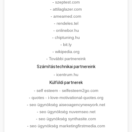
-
szeptest.com
-
attilaglazer.com
-
ameamed.com
-
rendeles.tel
-
onlinebor.hu
-
chiptuning.hu
-
bit.ly
-
wikipedia.org
-
További partnereink
Számítástechnikai partnereink
-
icentrum.hu
Külföldi partnerek
-
self esteem - selfesteem2go.com
-
quotes - i-love-motivational-quotes.org
-
seo ügynökség aiseoagencynewyork.net
-
seo ügynökség nuvemseo.net
-
seo ügynökség synthasite.com
-
seo ügynökség marketingfirstmedia.com