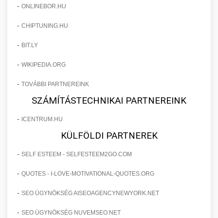
-
ONLINEBOR.HU
-
CHIPTUNING.HU
-
BIT.LY
-
WIKIPEDIA.ORG
-
TOVÁBBI PARTNEREINK
SZÁMÍTÁSTECHNIKAI PARTNEREINK
-
ICENTRUM.HU
KÜLFÖLDI PARTNEREK
-
SELF ESTEEM - SELFESTEEM2GO.COM
-
QUOTES - I-LOVE-MOTIVATIONAL-QUOTES.ORG
-
SEO ÜGYNÖKSÉG AISEOAGENCYNEWYORK.NET
-
SEO ÜGYNÖKSÉG NUVEMSEO.NET