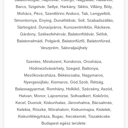
Barcs, Szigetvár, Sellye, Harkány, Siklós, Villány, Bóly,
Mohács, Pécs, Szentlőrinc Andocs, Tab, Lengyeltóti,
Simontornya, Enying, Dunaföldvár, Solt, Szabadszállás,
Sárbogárd, Dunaújváros, Kunszentmiklós, Ráckeve,
Gárdony, Székesfehérvár, Balatonföldvár, Siófok,
Balatonalmádi, Polgárdi, Balatonfűzfő, Balatonfüred,
Veszprém, Sátoraljaújhely
Szentes, Mindszent, Kondoros, Orosháza,
Hódmezővásárhely, Szeged, Battonya,
Mezőkovácsháza, Békéscsaba, Nagymaros,
Nyergesújfalu, Kismaros, Göd,Szob, Rétság,
Balassagyarmat, Romhány, Hollókő, Szécsény, Aszód,
Hatvan, Monor, Lajosmizse, Soltvadkert, Kiskőrös,
Kecel, Dusnok, Kiskunhalas, Jánoshalma, Bácsalmás,
Kelebia, Röszke, Mórahalom, Kiskunmajsa, Kistelek,
Kiskunfélegyháza, Bugac, Kecskemét, Tiszakécske
Budapest egész területe: