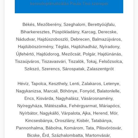
keresőoptimalizálás Paula Tiso szerepei
Békés, Mezőberény, Szeghalom, Berettyóújfalu,
Biharkeresztes, Püspökladány, Karcag, Derecske,
Nádudvar, Hajdúszoboszló, Debrecen, Balmazújváros,
Hajdúböszörmény, Téglás, Hajdúhadház, Nyíradony,
Újfehértó, Hajdúdorog, Mezőcsát, Polgár, Hajdúnánás,
Tiszaújváros, Tiszavasvári, Tiszalök, Tokaj, Felsőzsolca,
Szikszó, Szerencs, Sárospatak, Zalaszentgrót
Hévíz, Tapolca, Keszthely, Lenti, Zalakaros, Letenye,
Nagykanizsa, Marcali, Böhönye, Fonyód, Balatonlelle,
Encs, Kisvárda, Nagyhalász, Vásárosnamény,
Nyíregyháza, Mátészalka, Fehérgyarmat, Máriapócs,
Nyírbátor, Nagykálló, Várpalota, Ajka, Herend, Mór,
Kincsesbánya, Oroszlány, Kisbér, Tatabánya,
Pannonhalma, Bábolna, Komárom, Tata, Pilisvörösvár,
Bicske, Érd, Százhalombatta, Martonvásár,