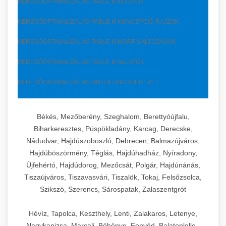
KERESŐOPTIMALIZÁLÁS FABLE III INTERJÚ
KERESŐOPTIMALIZÁLÁS FABLE III KONCEPCIÓ RAJZOK
KERESŐOPTIMALIZÁLÁS FABLE III MORF VÁLTOZÁSOK
KERESŐOPTIMALIZÁLÁS FABLE III ÁLLATOK
KERESŐOPTIMALIZÁLÁS PAULA TISO SZEREPEI
Békés, Mezőberény, Szeghalom, Berettyóújfalu,
Biharkeresztes, Püspökladány, Karcag, Derecske,
Nádudvar, Hajdúszoboszló, Debrecen, Balmazújváros,
Hajdúböszörmény, Téglás, Hajdúhadház, Nyíradony,
Újfehértó, Hajdúdorog, Mezőcsát, Polgár, Hajdúnánás,
Tiszaújváros, Tiszavasvári, Tiszalök, Tokaj, Felsőzsolca,
Szikszó, Szerencs, Sárospatak, Zalaszentgrót
Hévíz, Tapolca, Keszthely, Lenti, Zalakaros, Letenye,
Nagykanizsa, Marcali, Böhönye, Fonyód, Balatonlelle,