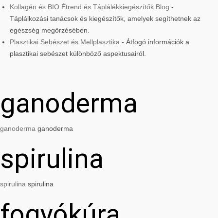
Kollagén és BIO Étrend és Táplálékkiegészítők Blog
-
Táplálkozási tanácsok és kiegészítők, amelyek segíthetnek az
egészség megőrzésében.
Plasztikai Sebészet és Mellplasztika
- Átfogó információk a
plasztikai sebészet különböző aspektusairól.
ganoderma
ganoderma
ganoderma
spirulina
spirulina
spirulina
fogyókúra