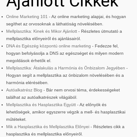
Ajánlott Cikkek
Online Marketing 101
- Az online marketing alapjai, és hogyan
segíthet az orvosoknak a láthatóság növelésében.
Mellplasztika: Kinek és Mikor Ajánlott
- Részletes útmutató a
mellplasztika előnyeiről és ajánlásairól.
DNA és Egészég központú online marketing
- Fedezze fel,
hogyan befolyásolja a DNS az egészséget és milyen modern
megoldások érhetők el.
Mellplasztika: Átalakulás a Harmónia és Önbizalom Jegyében
-
Hogyan segít a mellplasztika az önbizalom növelésében és a
harmónia elérésében.
Autóalkatrész Blog
- Bár nem orvosi téma, érdekességeket
találhat az autóalkatrészek világából.
Mellplasztika és Hasplasztika Együtt
- Az előnyök és
lehetőségek, amikor egyszerre végzik a mell- és hasplasztikai
műtéteket.
Mik a Hasplasztika és Mellplasztika Előnyei
- Részletes cikk a
hasplasztika és mellplasztika előnyeiről.