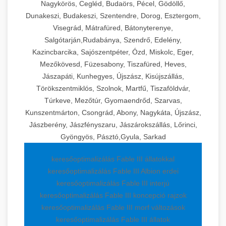
Nagykörös, Cegléd, Budaörs, Pécel, Gödöllő,
Dunakeszi, Budakeszi, Szentendre, Dorog, Esztergom,
Visegrád, Mátrafüred, Bátonyterenye,
Salgótarján,Rudabánya, Szendrő, Edelény,
Kazincbarcika, Sajószentpéter, Ózd, Miskolc, Eger,
Mezőkövesd, Füzesabony, Tiszafüred, Heves,
Jászapáti, Kunhegyes, Újszász, Kisújszállás,
Törökszentmiklós, Szolnok, Martfű, Tiszaföldvár,
Túrkeve, Mezőtúr, Gyomaendrőd, Szarvas,
Kunszentmárton, Csongrád, Abony, Nagykáta, Újszász,
Jászberény, Jászfényszaru, Jászárokszállás, Lőrinci,
Gyöngyös, Pásztó,Gyula, Sarkad
keresőoptimalizálás Fable III állatokkal
keresőoptimalizálás Fable III Albion erdei
keresőoptimalizálás Fable III interjú
keresőoptimalizálás Fable III koncepció rajzok
keresőoptimalizálás Fable III morf változások
keresőoptimalizálás Fable III állatok