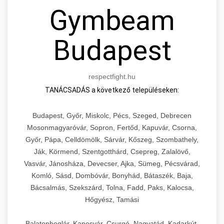
Gymbeam
Budapest
respectfight.hu
TANÁCSADÁS a következő településeken:
Budapest, Győr, Miskolc, Pécs, Szeged, Debrecen
Mosonmagyaróvár, Sopron, Fertőd, Kapuvár, Csorna,
Győr, Pápa, Celldömölk, Sárvár, Kőszeg, Szombathely,
Ják, Körmend, Szentgotthárd, Csepreg, Zalalövő,
Vasvár, Jánosháza, Devecser, Ajka, Sümeg, Pécsvárad,
Komló, Sásd, Dombóvár, Bonyhád, Bátaszék, Baja,
Bácsalmás, Szekszárd, Tolna, Fadd, Paks, Kalocsa,
Hőgyész, Tamási
Balatonboglár, Kaposvár, Csurgó, Nagyatád, Kadarkút,