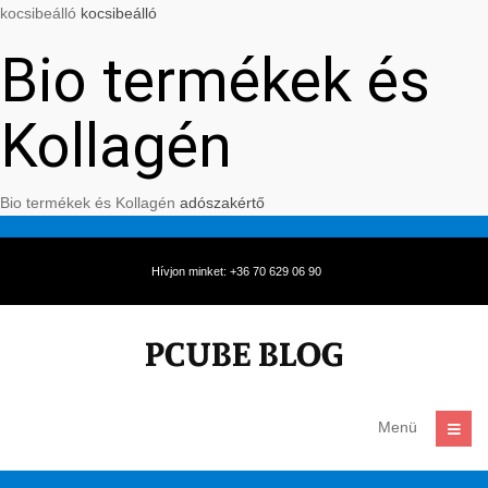
kocsibeálló
kocsibeálló
Bio termékek és
Kollagén
Bio termékek és Kollagén
adószakértő
Hívjon minket: +36 70 629 06 90
Menü