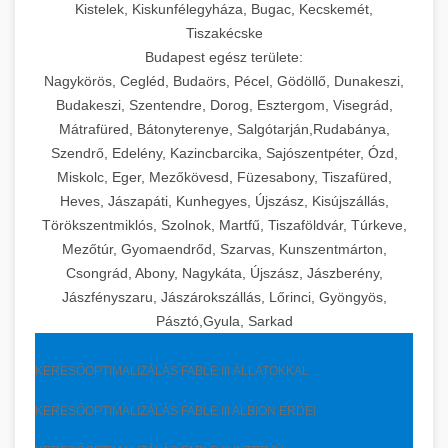
Kistelek, Kiskunfélegyháza, Bugac, Kecskemét,
Tiszakécske
Budapest egész területe:
Nagykörös, Cegléd, Budaörs, Pécel, Gödöllő, Dunakeszi,
Budakeszi, Szentendre, Dorog, Esztergom, Visegrád,
Mátrafüred, Bátonyterenye, Salgótarján,Rudabánya,
Szendrő, Edelény, Kazincbarcika, Sajószentpéter, Ózd,
Miskolc, Eger, Mezőkövesd, Füzesabony, Tiszafüred,
Heves, Jászapáti, Kunhegyes, Újszász, Kisújszállás,
Törökszentmiklós, Szolnok, Martfű, Tiszaföldvár, Túrkeve,
Mezőtúr, Gyomaendrőd, Szarvas, Kunszentmárton,
Csongrád, Abony, Nagykáta, Újszász, Jászberény,
Jászfényszaru, Jászárokszállás, Lőrinci, Gyöngyös,
Pásztó,Gyula, Sarkad
KERESŐOPTIMALIZÁLÁS FABLE III ÁLLATOKKAL
KERESŐOPTIMALIZÁLÁS FABLE III ALBION ERDEI