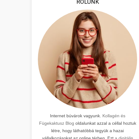
RÓLUNK
Internet búvárok vagyunk.
Kollagén és
Fügekaktusz Blog
oldalunkat azzal a céllal hoztuk
létre, hogy láthatóbbá tegyük a hazai
vállalkozásokat az online térben. Ezt
a digitális