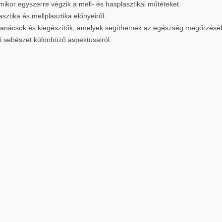
ikor egyszerre végzik a mell- és hasplasztikai műtéteket.
sztika és mellplasztika előnyeiről.
 tanácsok és kiegészítők, amelyek segíthetnek az egészség megőrzésé
ai sebészet különböző aspektusairól.