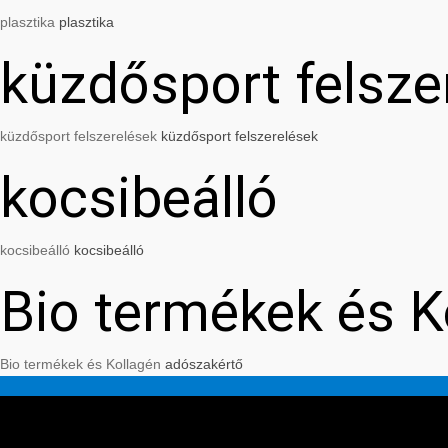
plasztika
plasztika
küzdősport felsze
küzdősport felszerelések
küzdősport felszerelések
kocsibeálló
kocsibeálló
kocsibeálló
Bio termékek és K
Bio termékek és Kollagén
adószakértő