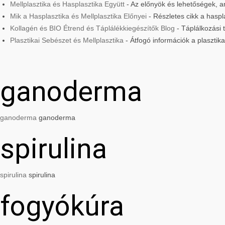
Mellplasztika és Hasplasztika Együtt
- Az előnyök és lehetőségek, am
Mik a Hasplasztika és Mellplasztika Előnyei
- Részletes cikk a haspla
Kollagén és BIO Étrend és Táplálékkiegészítők Blog
- Táplálkozási
Plasztikai Sebészet és Mellplasztika
- Átfogó információk a plasztik
ganoderma
ganoderma
ganoderma
spirulina
spirulina
spirulina
fogyókúra