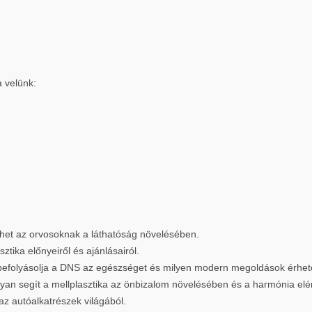
a velünk:
íthet az orvosoknak a láthatóság növelésében.
ztika előnyeiről és ajánlásairól.
befolyásolja a DNS az egészséget és milyen modern megoldások érhető
yan segít a mellplasztika az önbizalom növelésében és a harmónia el
az autóalkatrészek világából.