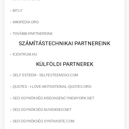
-
BIT.LY
-
WIKIPEDIA.ORG
-
TOVÁBBI PARTNEREINK
SZÁMÍTÁSTECHNIKAI PARTNEREINK
-
ICENTRUM.HU
KÜLFÖLDI PARTNEREK
-
SELF ESTEEM - SELFESTEEM2GO.COM
-
QUOTES - I-LOVE-MOTIVATIONAL-QUOTES.ORG
-
SEO ÜGYNÖKSÉG AISEOAGENCYNEWYORK.NET
-
SEO ÜGYNÖKSÉG NUVEMSEO.NET
-
SEO ÜGYNÖKSÉG SYNTHASITE.COM