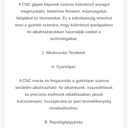
A CNC gépek képesek számos különböző anyagot
megmunkálni, beleértve fémeket, műanyagokat,
fafajtákat és ötvözeteket. Ez a sokoldalúság lehetővé
teszi a gyártók számára, hogy különböző iparágakban
és alkalmazásokban használják ezeket a
technológiákat.
2. Alkalmazási Területek:
A. Gyártóipar:
A CNC marás és forgácsolás a gyártóipar számos
területén alkalmazható. Az alkatrészek, összeállítások
és precíziós eszközök előállításában játszik
kulcsszerepet, hozzájárulva az ipari termelékenység
növekedéséhez.
B. Repülőgépgyártás: