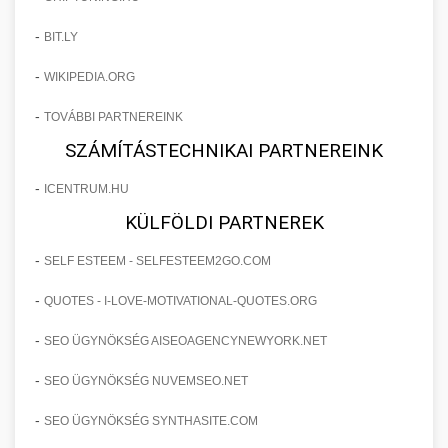
-
BIT.LY
-
WIKIPEDIA.ORG
-
TOVÁBBI PARTNEREINK
SZÁMÍTÁSTECHNIKAI PARTNEREINK
-
ICENTRUM.HU
KÜLFÖLDI PARTNEREK
-
SELF ESTEEM - SELFESTEEM2GO.COM
-
QUOTES - I-LOVE-MOTIVATIONAL-QUOTES.ORG
-
SEO ÜGYNÖKSÉG AISEOAGENCYNEWYORK.NET
-
SEO ÜGYNÖKSÉG NUVEMSEO.NET
-
SEO ÜGYNÖKSÉG SYNTHASITE.COM