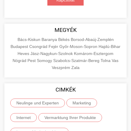
Kapcsolat
MEGYÉK
Bács-Kiskun
Baranya
Békés
Borsod-Abaúj-Zemplén
Budapest
Csongrád
Fejér
Győr-Moson-Sopron
Hajdú-Bihar
Heves
Jász-Nagykun-Szolnok
Komárom-Esztergom
Nógrád
Pest
Somogy
Szabolcs-Szatmár-Bereg
Tolna
Vas
Veszprém
Zala
CIMKÉK
Neulinge und Experten
Marketing
Internet
Vermarktung Ihrer Produkte