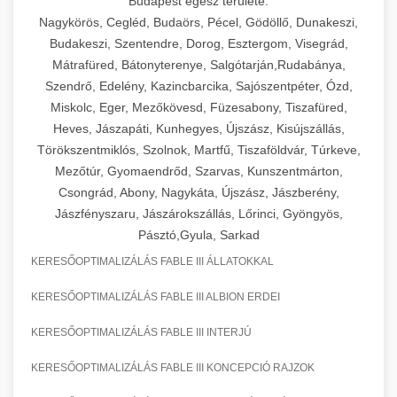
Budapest egész területe:
Nagykörös, Cegléd, Budaörs, Pécel, Gödöllő, Dunakeszi,
Budakeszi, Szentendre, Dorog, Esztergom, Visegrád,
Mátrafüred, Bátonyterenye, Salgótarján,Rudabánya,
Szendrő, Edelény, Kazincbarcika, Sajószentpéter, Ózd,
Miskolc, Eger, Mezőkövesd, Füzesabony, Tiszafüred,
Heves, Jászapáti, Kunhegyes, Újszász, Kisújszállás,
Törökszentmiklós, Szolnok, Martfű, Tiszaföldvár, Túrkeve,
Mezőtúr, Gyomaendrőd, Szarvas, Kunszentmárton,
Csongrád, Abony, Nagykáta, Újszász, Jászberény,
Jászfényszaru, Jászárokszállás, Lőrinci, Gyöngyös,
Pásztó,Gyula, Sarkad
KERESŐOPTIMALIZÁLÁS FABLE III ÁLLATOKKAL
KERESŐOPTIMALIZÁLÁS FABLE III ALBION ERDEI
KERESŐOPTIMALIZÁLÁS FABLE III INTERJÚ
KERESŐOPTIMALIZÁLÁS FABLE III KONCEPCIÓ RAJZOK