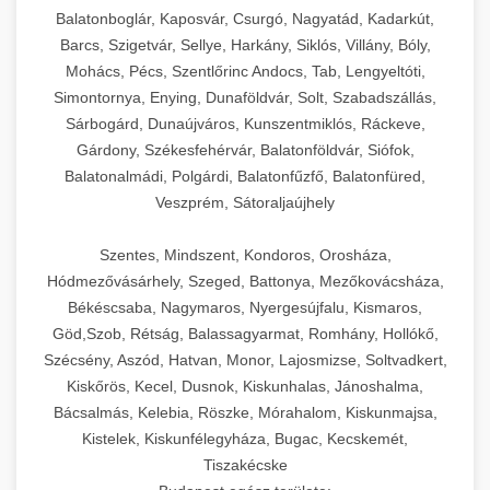
Balatonboglár, Kaposvár, Csurgó, Nagyatád, Kadarkút,
Barcs, Szigetvár, Sellye, Harkány, Siklós, Villány, Bóly,
Mohács, Pécs, Szentlőrinc Andocs, Tab, Lengyeltóti,
Simontornya, Enying, Dunaföldvár, Solt, Szabadszállás,
Sárbogárd, Dunaújváros, Kunszentmiklós, Ráckeve,
Gárdony, Székesfehérvár, Balatonföldvár, Siófok,
Balatonalmádi, Polgárdi, Balatonfűzfő, Balatonfüred,
Veszprém, Sátoraljaújhely
Szentes, Mindszent, Kondoros, Orosháza,
Hódmezővásárhely, Szeged, Battonya, Mezőkovácsháza,
Békéscsaba, Nagymaros, Nyergesújfalu, Kismaros,
Göd,Szob, Rétság, Balassagyarmat, Romhány, Hollókő,
Szécsény, Aszód, Hatvan, Monor, Lajosmizse, Soltvadkert,
Kiskőrös, Kecel, Dusnok, Kiskunhalas, Jánoshalma,
Bácsalmás, Kelebia, Röszke, Mórahalom, Kiskunmajsa,
Kistelek, Kiskunfélegyháza, Bugac, Kecskemét,
Tiszakécske