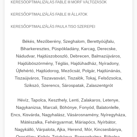
KERESŐOPTIMALIZÁLÁS FABLE III MORF VÁLTOZÁSOK
KERESŐOPTIMALIZÁLÁS FABLE III ÁLLATOK
KERESŐOPTIMALIZÁLÁS PAULA TISO SZEREPEI
Békés, Mezőberény, Szeghalom, Berettyóújfalu,
Biharkeresztes, Püspökladány, Karcag, Derecske,
Nádudvar, Hajdúszoboszló, Debrecen, Balmazújváros,
Hajdúböszörmény, Téglás, Hajdúhadház, Nyíradony,
Újfehértó, Hajdúdorog, Mezőcsát, Polgár, Hajdúnánás,
Tiszaújváros, Tiszavasvári, Tiszalök, Tokaj, Felsőzsolca,
Szikszó, Szerencs, Sárospatak, Zalaszentgrót
Hévíz, Tapolca, Keszthely, Lenti, Zalakaros, Letenye,
Nagykanizsa, Marcali, Böhönye, Fonyód, Balatonlelle,
Encs, Kisvárda, Nagyhalász, Vásárosnamény, Nyíregyháza,
Mátészalka, Fehérgyarmat, Máriapócs, Nyírbátor,
Nagykálló, Várpalota, Ajka, Herend, Mór, Kincsesbánya,
Oroszlány, Kisbér, Tatabánya, Pannonhalma, Bábolna,