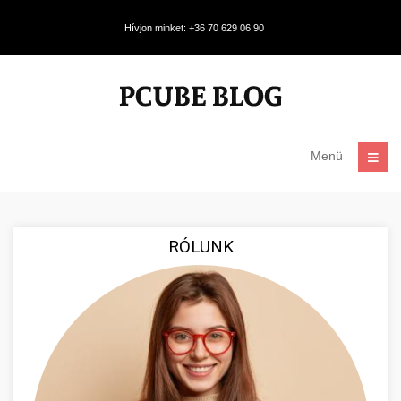
Hívjon minket: +36 70 629 06 90
Menü
RÓLUNK