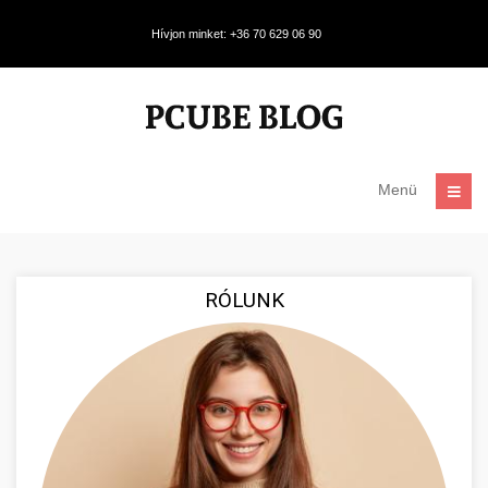
Hívjon minket: +36 70 629 06 90
Menü
RÓLUNK