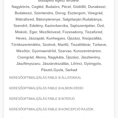
Budapest egész területe:
Nagykörös, Cegléd, Budaörs, Pécel, Gödöllő, Dunakeszi,
Budakeszi, Szentendre, Dorog, Esztergom, Visegrád,
Mátrafüred, Bátonyterenye, Salgótarján,Rudabánya,
Szendrő, Edelény, Kazincbarcika, Sajószentpéter, Ózd,
Miskolc, Eger, Mezőkövesd, Füzesabony, Tiszafüred,
Heves, Jászapáti, Kunhegyes, Újszász, Kisújszállás,
Törökszentmiklós, Szolnok, Martfű, Tiszaföldvár, Túrkeve,
Mezőtúr, Gyomaendrőd, Szarvas, Kunszentmárton,
Csongrád, Abony, Nagykáta, Újszász, Jászberény,
Jászfényszaru, Jászárokszállás, Lőrinci, Gyöngyös,
Pásztó,Gyula, Sarkad
KERESŐOPTIMALIZÁLÁS FABLE III ÁLLATOKKAL
KERESŐOPTIMALIZÁLÁS FABLE III ALBION ERDEI
KERESŐOPTIMALIZÁLÁS FABLE III INTERJÚ
KERESŐOPTIMALIZÁLÁS FABLE III KONCEPCIÓ RAJZOK