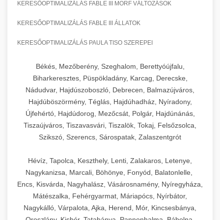
KERESŐOPTIMALIZÁLÁS FABLE III MORF VÁLTOZÁSOK
KERESŐOPTIMALIZÁLÁS FABLE III ÁLLATOK
KERESŐOPTIMALIZÁLÁS PAULA TISO SZEREPEI
Békés, Mezőberény, Szeghalom, Berettyóújfalu,
Biharkeresztes, Püspökladány, Karcag, Derecske,
Nádudvar, Hajdúszoboszló, Debrecen, Balmazújváros,
Hajdúböszörmény, Téglás, Hajdúhadház, Nyíradony,
Újfehértó, Hajdúdorog, Mezőcsát, Polgár, Hajdúnánás,
Tiszaújváros, Tiszavasvári, Tiszalök, Tokaj, Felsőzsolca,
Szikszó, Szerencs, Sárospatak, Zalaszentgrót
Hévíz, Tapolca, Keszthely, Lenti, Zalakaros, Letenye,
Nagykanizsa, Marcali, Böhönye, Fonyód, Balatonlelle,
Encs, Kisvárda, Nagyhalász, Vásárosnamény, Nyíregyháza,
Mátészalka, Fehérgyarmat, Máriapócs, Nyírbátor,
Nagykálló, Várpalota, Ajka, Herend, Mór, Kincsesbánya,
Oroszlány, Kisbér, Tatabánya, Pannonhalma, Bábolna,