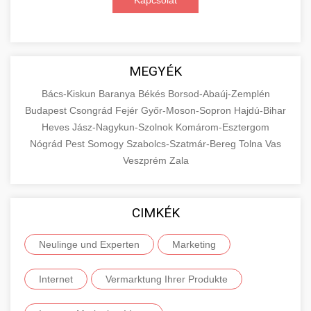
Kapcsolat
MEGYÉK
Bács-Kiskun
Baranya
Békés
Borsod-Abaúj-Zemplén
Budapest
Csongrád
Fejér
Győr-Moson-Sopron
Hajdú-Bihar
Heves
Jász-Nagykun-Szolnok
Komárom-Esztergom
Nógrád
Pest
Somogy
Szabolcs-Szatmár-Bereg
Tolna
Vas
Veszprém
Zala
CIMKÉK
Neulinge und Experten
Marketing
Internet
Vermarktung Ihrer Produkte