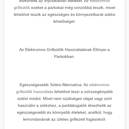
élvezhetik az ínycsiklandó ételeket. Az
elektromos
grillsütők
ezeket a parkokat még vonzóbbá teszik, mivel
lehetővé teszik az egészséges és környezetbarát sütési
lehetőséget.
Az Elektromos Grillsütők Használatának Előnyei a
Parkokban:
Egészségesebb Sütési Alternatíva: Az
elektromos
grillsütők használata
lehetővé teszi a zsírszegényebb
sütési módot. Mivel nem szükséges olajat vagy zsírt
használni a sütéshez, a parklátogatók élvezhetik az
egészségesebb és könnyebb ételeket, anélkül, hogy
lemondanának az ízletes grillezett fogásokról.