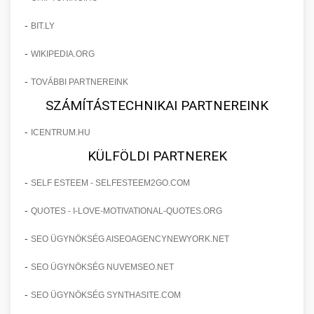
-
BIT.LY
-
WIKIPEDIA.ORG
-
TOVÁBBI PARTNEREINK
SZÁMÍTÁSTECHNIKAI PARTNEREINK
-
ICENTRUM.HU
KÜLFÖLDI PARTNEREK
-
SELF ESTEEM - SELFESTEEM2GO.COM
-
QUOTES - I-LOVE-MOTIVATIONAL-QUOTES.ORG
-
SEO ÜGYNÖKSÉG AISEOAGENCYNEWYORK.NET
-
SEO ÜGYNÖKSÉG NUVEMSEO.NET
-
SEO ÜGYNÖKSÉG SYNTHASITE.COM