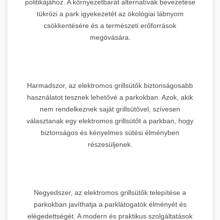
politikájához. A környezetbarát alternatívák bevezetése
tükrözi a park igyekezetét az ökológiai lábnyom
csökkentésére és a természeti erőforrások
megóvására.
Harmadszor, az elektromos grillsütők biztonságosabb
használatot tesznek lehetővé a parkokban. Azok, akik
nem rendelkeznek saját grillsütővel, szívesen
választanak egy elektromos grillsütőt a parkban, hogy
biztonságos és kényelmes sütési élményben
részesüljenek.
Negyedszer, az elektromos grillsütők telepítése a
parkokban javíthatja a parklátogatók élményét és
elégedettségét. A modern és praktikus szolgáltatások