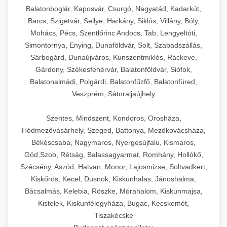
Balatonboglár, Kaposvár, Csurgó, Nagyatád, Kadarkút,
Barcs, Szigetvár, Sellye, Harkány, Siklós, Villány, Bóly,
Mohács, Pécs, Szentlőrinc Andocs, Tab, Lengyeltóti,
Simontornya, Enying, Dunaföldvár, Solt, Szabadszállás,
Sárbogárd, Dunaújváros, Kunszentmiklós, Ráckeve,
Gárdony, Székesfehérvár, Balatonföldvár, Siófok,
Balatonalmádi, Polgárdi, Balatonfűzfő, Balatonfüred,
Veszprém, Sátoraljaújhely
Szentes, Mindszent, Kondoros, Orosháza,
Hódmezővásárhely, Szeged, Battonya, Mezőkovácsháza,
Békéscsaba, Nagymaros, Nyergesújfalu, Kismaros,
Göd,Szob, Rétság, Balassagyarmat, Romhány, Hollókő,
Szécsény, Aszód, Hatvan, Monor, Lajosmizse, Soltvadkert,
Kiskőrös, Kecel, Dusnok, Kiskunhalas, Jánoshalma,
Bácsalmás, Kelebia, Röszke, Mórahalom, Kiskunmajsa,
Kistelek, Kiskunfélegyháza, Bugac, Kecskemét,
Tiszakécske