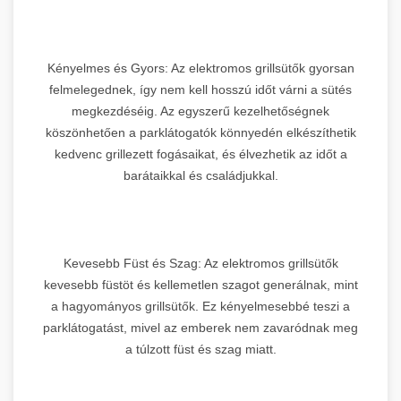
Kényelmes és Gyors: Az elektromos grillsütők gyorsan
felmelegednek, így nem kell hosszú időt várni a sütés
megkezdéséig. Az egyszerű kezelhetőségnek
köszönhetően a parklátogatók könnyedén elkészíthetik
kedvenc grillezett fogásaikat, és élvezhetik az időt a
barátaikkal és családjukkal.
Kevesebb Füst és Szag: Az elektromos grillsütők
kevesebb füstöt és kellemetlen szagot generálnak, mint
a hagyományos grillsütők. Ez kényelmesebbé teszi a
parklátogatást, mivel az emberek nem zavaródnak meg
a túlzott füst és szag miatt.