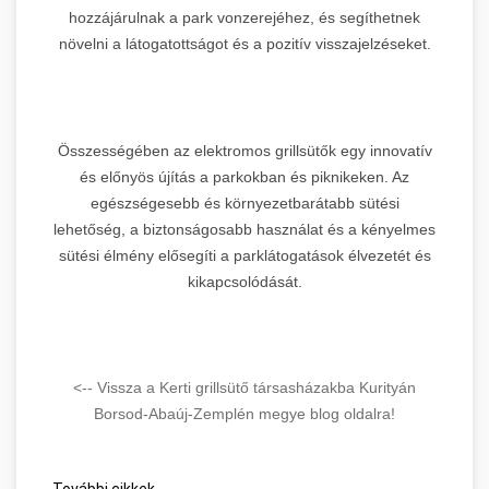
hozzájárulnak a park vonzerejéhez, és segíthetnek
növelni a látogatottságot és a pozitív visszajelzéseket.
Összességében az elektromos grillsütők egy innovatív
és előnyös újítás a parkokban és piknikeken. Az
egészségesebb és környezetbarátabb sütési
lehetőség, a biztonságosabb használat és a kényelmes
sütési élmény elősegíti a parklátogatások élvezetét és
kikapcsolódását.
<-- Vissza a Kerti grillsütő társasházakba Kurityán
Borsod-Abaúj-Zemplén megye blog oldalra!
További cikkek