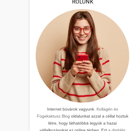
RÓLUNK
Internet búvárok vagyunk.
Kollagén és
Fügekaktusz Blog
oldalunkat azzal a céllal hoztuk
létre, hogy láthatóbbá tegyük a hazai
vállalkozásokat az online térben. Ezt
a digitális