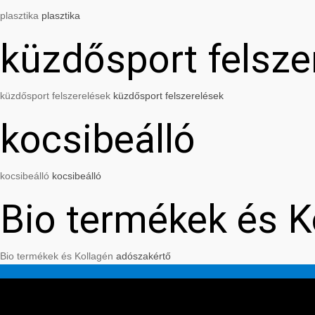
plasztika
plasztika
küzdősport felsze
küzdősport felszerelések
küzdősport felszerelések
kocsibeálló
kocsibeálló
kocsibeálló
Bio termékek és K
Bio termékek és Kollagén
adószakértő