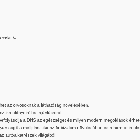
a velünk:
íthet az orvosoknak a láthatóság növelésében.
ztika előnyeiről és ajánlásairól.
befolyásolja a DNS az egészséget és milyen modern megoldások érhető
yan segít a mellplasztika az önbizalom növelésében és a harmónia el
az autóalkatrészek világából.