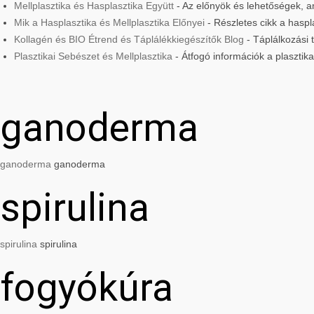
Mellplasztika és Hasplasztika Együtt
- Az előnyök és lehetőségek, am
Mik a Hasplasztika és Mellplasztika Előnyei
- Részletes cikk a haspla
Kollagén és BIO Étrend és Táplálékkiegészítők Blog
- Táplálkozási
Plasztikai Sebészet és Mellplasztika
- Átfogó információk a plasztik
ganoderma
ganoderma
ganoderma
spirulina
spirulina
spirulina
fogyókúra