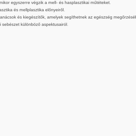
ikor egyszerre végzik a mell- és hasplasztikai műtéteket.
sztika és mellplasztika előnyeiről.
 tanácsok és kiegészítők, amelyek segíthetnek az egészség megőrzésé
ai sebészet különböző aspektusairól.