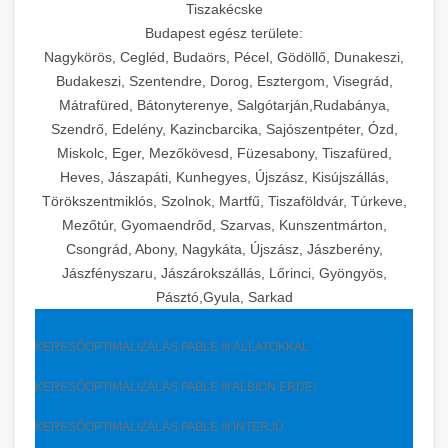
Tiszakécske
Budapest egész területe:
Nagykörös, Cegléd, Budaörs, Pécel, Gödöllő, Dunakeszi,
Budakeszi, Szentendre, Dorog, Esztergom, Visegrád,
Mátrafüred, Bátonyterenye, Salgótarján,Rudabánya,
Szendrő, Edelény, Kazincbarcika, Sajószentpéter, Ózd,
Miskolc, Eger, Mezőkövesd, Füzesabony, Tiszafüred,
Heves, Jászapáti, Kunhegyes, Újszász, Kisújszállás,
Törökszentmiklós, Szolnok, Martfű, Tiszaföldvár, Túrkeve,
Mezőtúr, Gyomaendrőd, Szarvas, Kunszentmárton,
Csongrád, Abony, Nagykáta, Újszász, Jászberény,
Jászfényszaru, Jászárokszállás, Lőrinci, Gyöngyös,
Pásztó,Gyula, Sarkad
KERESŐOPTIMALIZÁLÁS FABLE III ÁLLATOKKAL
KERESŐOPTIMALIZÁLÁS FABLE III ALBION ERDEI
KERESŐOPTIMALIZÁLÁS FABLE III INTERJÚ