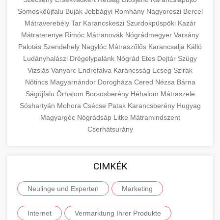
Somoskőújfalu
Buják
Jobbágyi
Romhány
Nagyoroszi
Bercel
Mátraverebély
Tar
Karancskeszi
Szurdokpüspöki
Kazár
Mátraterenye
Rimóc
Mátranovák
Nógrádmegyer
Varsány
Palotás
Szendehely
Nagylóc
Mátraszőlős
Karancsalja
Kálló
Ludányhalászi
Drégelypalánk
Nógrád
Etes
Dejtár
Szügy
Vizslás
Vanyarc
Endrefalva
Karancsság
Ecseg
Szirák
Nőtincs
Magyarnándor
Dorogháza
Cered
Nézsa
Bárna
Ságújfalu
Őrhalom
Borsosberény
Héhalom
Mátraszele
Sóshartyán
Mohora
Csécse
Patak
Karancsberény
Hugyag
Magyargéc
Nógrádsáp
Litke
Mátramindszent
Cserhátsurány
CIMKÉK
Neulinge und Experten
Marketing
Internet
Vermarktung Ihrer Produkte