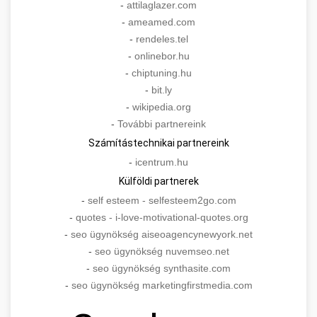
-
attilaglazer.com
-
ameamed.com
-
rendeles.tel
-
onlinebor.hu
-
chiptuning.hu
-
bit.ly
-
wikipedia.org
-
További partnereink
Számítástechnikai partnereink
-
icentrum.hu
Külföldi partnerek
-
self esteem - selfesteem2go.com
-
quotes - i-love-motivational-quotes.org
-
seo ügynökség aiseoagencynewyork.net
-
seo ügynökség nuvemseo.net
-
seo ügynökség synthasite.com
-
seo ügynökség marketingfirstmedia.com