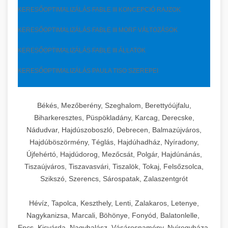
KERESŐOPTIMALIZÁLÁS FABLE III KONCEPCIÓ RAJZOK
KERESŐOPTIMALIZÁLÁS FABLE III MORF VÁLTOZÁSOK
KERESŐOPTIMALIZÁLÁS FABLE III ÁLLATOK
KERESŐOPTIMALIZÁLÁS PAULA TISO SZEREPEI
Békés, Mezőberény, Szeghalom, Berettyóújfalu,
Biharkeresztes, Püspökladány, Karcag, Derecske,
Nádudvar, Hajdúszoboszló, Debrecen, Balmazújváros,
Hajdúböszörmény, Téglás, Hajdúhadház, Nyíradony,
Újfehértó, Hajdúdorog, Mezőcsát, Polgár, Hajdúnánás,
Tiszaújváros, Tiszavasvári, Tiszalök, Tokaj, Felsőzsolca,
Szikszó, Szerencs, Sárospatak, Zalaszentgrót
Hévíz, Tapolca, Keszthely, Lenti, Zalakaros, Letenye,
Nagykanizsa, Marcali, Böhönye, Fonyód, Balatonlelle,
Encs, Kisvárda, Nagyhalász, Vásárosnamény, Nyíregyháza,