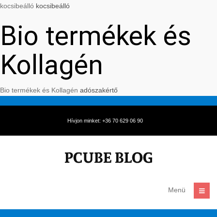
kocsibeálló
kocsibeálló
Bio termékek és
Kollagén
Bio termékek és Kollagén
adószakértő
Hívjon minket: +36 70 629 06 90
Menü