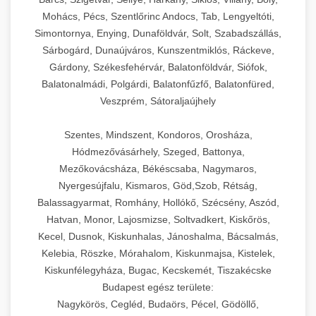
Mohács, Pécs, Szentlőrinc Andocs, Tab, Lengyeltóti,
Simontornya, Enying, Dunaföldvár, Solt, Szabadszállás,
Sárbogárd, Dunaújváros, Kunszentmiklós, Ráckeve,
Gárdony, Székesfehérvár, Balatonföldvár, Siófok,
Balatonalmádi, Polgárdi, Balatonfűzfő, Balatonfüred,
Veszprém, Sátoraljaújhely
Szentes, Mindszent, Kondoros, Orosháza,
Hódmezővásárhely, Szeged, Battonya,
Mezőkovácsháza, Békéscsaba, Nagymaros,
Nyergesújfalu, Kismaros, Göd,Szob, Rétság,
Balassagyarmat, Romhány, Hollókő, Szécsény, Aszód,
Hatvan, Monor, Lajosmizse, Soltvadkert, Kiskőrös,
Kecel, Dusnok, Kiskunhalas, Jánoshalma, Bácsalmás,
Kelebia, Röszke, Mórahalom, Kiskunmajsa, Kistelek,
Kiskunfélegyháza, Bugac, Kecskemét, Tiszakécske
Budapest egész területe:
Nagykörös, Cegléd, Budaörs, Pécel, Gödöllő,