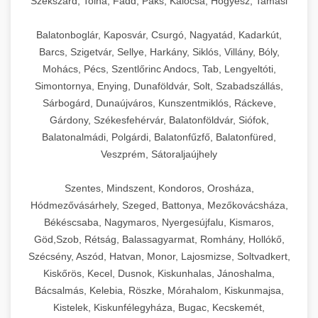
Szekszárd, Tolna, Fadd, Paks, Kalocsa, Hőgyész, Tamási
Balatonboglár, Kaposvár, Csurgó, Nagyatád, Kadarkút,
Barcs, Szigetvár, Sellye, Harkány, Siklós, Villány, Bóly,
Mohács, Pécs, Szentlőrinc Andocs, Tab, Lengyeltóti,
Simontornya, Enying, Dunaföldvár, Solt, Szabadszállás,
Sárbogárd, Dunaújváros, Kunszentmiklós, Ráckeve,
Gárdony, Székesfehérvár, Balatonföldvár, Siófok,
Balatonalmádi, Polgárdi, Balatonfűzfő, Balatonfüred,
Veszprém, Sátoraljaújhely
Szentes, Mindszent, Kondoros, Orosháza,
Hódmezővásárhely, Szeged, Battonya, Mezőkovácsháza,
Békéscsaba, Nagymaros, Nyergesújfalu, Kismaros,
Göd,Szob, Rétság, Balassagyarmat, Romhány, Hollókő,
Szécsény, Aszód, Hatvan, Monor, Lajosmizse, Soltvadkert,
Kiskőrös, Kecel, Dusnok, Kiskunhalas, Jánoshalma,
Bácsalmás, Kelebia, Röszke, Mórahalom, Kiskunmajsa,
Kistelek, Kiskunfélegyháza, Bugac, Kecskemét,