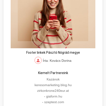
Footer linkek Pásztó Nógrád megye
Írta: Kovács Dorina
Kiemelt Partnereink
Kazánok
keresomarketing.blog.hu
zirkonkrone240eur.at
-
giaform.hu
-
szeptest.com