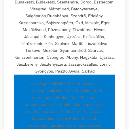
Dunakeszi, Budakeszi, Szentendre, Dorog, Esztergom,
Visegrád, Mátrafüred, Bátonyterenye,
Salgótarján,Rudabánya, Szendrő, Edelény,
Kazincbarcika, Sajószentpéter, Ózd, Miskolc, Eger,
Mezőkövesd, Füzesabony, Tiszafüred, Heves,
Jászapáti, Kunhegyes, Újszász, Kisújszállás,
Törökszentmiklós, Szolnok, Martfű, Tiszaföldvár,
Túrkeve, Mezőtúr, Gyomaendrőd, Szarvas,
Kunszentmárton, Csongrád, Abony, Nagykáta, Újszász,
Jászberény, Jászfényszaru, Jászárokszállás, Lőrinci,
Gyöngyös, Pásztó,Gyula, Sarkad
keresőoptimalizálás Fable III állatokkal
keresőoptimalizálás Fable III Albion erdei
keresőoptimalizálás Fable III interjú
keresőoptimalizálás Fable III koncepció rajzok
keresőoptimalizálás Fable III morf változások
keresőoptimalizálás Fable III állatok
keresőoptimalizálás Paula Tiso szerepei