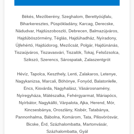
Békés, Mezőberény, Szeghalom, Berettyóújfalu,
Biharkeresztes, Püspökladány, Karcag, Derecske,
Nádudvar, Hajdúszoboszló, Debrecen, Balmazújváros,
Hajdúböszörmény, Téglás, Hajdúhadház, Nyíradony,
Újfehértó, Hajdúdorog, Mezőcsát, Polgár, Hajdúnánás,
Tiszaújváros, Tiszavasvári, Tiszalök, Tokaj, Felsőzsolca,
Szikszó, Szerencs, Sárospatak, Zalaszentgrót
Hévíz, Tapolca, Keszthely, Lenti, Zalakaros, Letenye,
Nagykanizsa, Marcali, Böhönye, Fonyód, Balatonlelle,
Encs, Kisvárda, Nagyhalász, Vásárosnamény,
Nyíregyháza, Mátészalka, Fehérgyarmat, Máriapócs,
Nyírbátor, Nagykálló, Várpalota, Ajka, Herend, Mór,
Kincsesbánya, Oroszlány, Kisbér, Tatabánya,
Pannonhalma, Bábolna, Komárom, Tata, Pilisvörösvár,
Bicske, Érd, Százhalombatta, Martonvásár,
Százhalombatta, Gyál