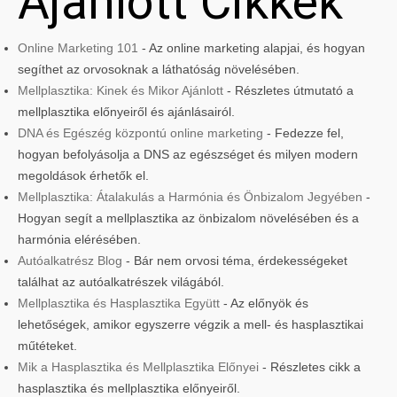
Ajánlott Cikkek
Online Marketing 101
- Az online marketing alapjai, és hogyan
segíthet az orvosoknak a láthatóság növelésében.
Mellplasztika: Kinek és Mikor Ajánlott
- Részletes útmutató a
mellplasztika előnyeiről és ajánlásairól.
DNA és Egészég központú online marketing
- Fedezze fel,
hogyan befolyásolja a DNS az egészséget és milyen modern
megoldások érhetők el.
Mellplasztika: Átalakulás a Harmónia és Önbizalom Jegyében
-
Hogyan segít a mellplasztika az önbizalom növelésében és a
harmónia elérésében.
Autóalkatrész Blog
- Bár nem orvosi téma, érdekességeket
találhat az autóalkatrészek világából.
Mellplasztika és Hasplasztika Együtt
- Az előnyök és
lehetőségek, amikor egyszerre végzik a mell- és hasplasztikai
műtéteket.
Mik a Hasplasztika és Mellplasztika Előnyei
- Részletes cikk a
hasplasztika és mellplasztika előnyeiről.