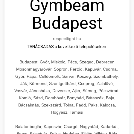
Gymbeam
Budapest
respectfight.hu
TANÁCSADÁS a következő településeken:
Budapest, Győr, Miskolc, Pécs, Szeged, Debrecen
Mosonmagyaróvár, Sopron, Fertőd, Kapuvár, Csorna,
Győr, Pápa, Celldömölk, Sárvár, Kőszeg, Szombathely,
Ják, Körmend, Szentgotthárd, Csepreg, Zalalövő,
Vasvár, Jánosháza, Devecser, Ajka, Sümeg, Pécsvárad,
Komló, Sásd, Dombóvár, Bonyhád, Bátaszék, Baja,
Bácsalmás, Szekszárd, Tolna, Fadd, Paks, Kalocsa,
Hőgyész, Tamási
Balatonboglár, Kaposvár, Csurgó, Nagyatád, Kadarkút,
Barcs, Szigetvár, Sellye, Harkány, Siklós, Villány, Bóly,