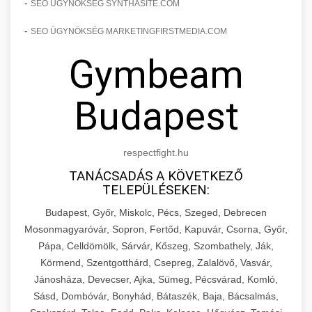
-
SEO ÜGYNÖKSÉG SYNTHASITE.COM
-
SEO ÜGYNÖKSÉG MARKETINGFIRSTMEDIA.COM
Gymbeam
Budapest
respectfight.hu
TANÁCSADÁS A KÖVETKEZŐ
TELEPÜLÉSEKEN:
Budapest, Győr, Miskolc, Pécs, Szeged, Debrecen
Mosonmagyaróvár, Sopron, Fertőd, Kapuvár, Csorna, Győr,
Pápa, Celldömölk, Sárvár, Kőszeg, Szombathely, Ják,
Körmend, Szentgotthárd, Csepreg, Zalalövő, Vasvár,
Jánosháza, Devecser, Ajka, Sümeg, Pécsvárad, Komló,
Sásd, Dombóvár, Bonyhád, Bátaszék, Baja, Bácsalmás,