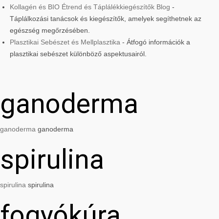
Kollagén és BIO Étrend és Táplálékkiegészítők Blog
-
Táplálkozási tanácsok és kiegészítők, amelyek segíthetnek az
egészség megőrzésében.
Plasztikai Sebészet és Mellplasztika
- Átfogó információk a
plasztikai sebészet különböző aspektusairól.
ganoderma
ganoderma
ganoderma
spirulina
spirulina
spirulina
fogyókúra