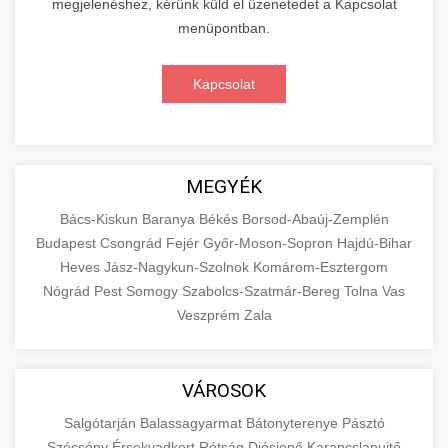
megjelenéshez, kérünk küld el üzenetedet a Kapcsolat
menüpontban.
Kapcsolat
MEGYÉK
Bács-Kiskun
Baranya
Békés
Borsod-Abaúj-Zemplén
Budapest
Csongrád
Fejér
Győr-Moson-Sopron
Hajdú-Bihar
Heves
Jász-Nagykun-Szolnok
Komárom-Esztergom
Nógrád
Pest
Somogy
Szabolcs-Szatmár-Bereg
Tolna
Vas
Veszprém
Zala
VÁROSOK
Salgótarján
Balassagyarmat
Bátonyterenye
Pásztó
Szécsény
Érsekvadkert
Rétság
Diósjenő
Karancslapujtő