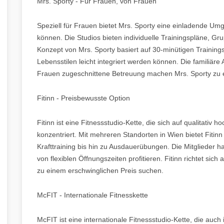
Mrs. Sporty - Für Frauen, von Frauen
Speziell für Frauen bietet Mrs. Sporty eine einladende Umge
können. Die Studios bieten individuelle Trainingspläne, 
Konzept von Mrs. Sporty basiert auf 30-minütigen Trainings
Lebensstilen leicht integriert werden können. Die familiär
Frauen zugeschnittene Betreuung machen Mrs. Sporty zu e
Fitinn - Preisbewusste Option
Fitinn ist eine Fitnessstudio-Kette, die sich auf qualitativ
konzentriert. Mit mehreren Standorten in Wien bietet Fitinn
Krafttraining bis hin zu Ausdauerübungen. Die Mitgliede
von flexiblen Öffnungszeiten profitieren. Fitinn richtet sich 
zu einem erschwinglichen Preis suchen.
McFIT - Internationale Fitnesskette
McFIT ist eine internationale Fitnessstudio-Kette, die auch