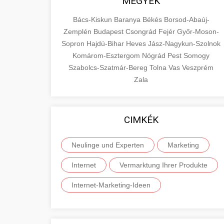
MEGYÉK
Bács-Kiskun
Baranya
Békés
Borsod-Abaúj-
Zemplén
Budapest
Csongrád
Fejér
Győr-Moson-
Sopron
Hajdú-Bihar
Heves
Jász-Nagykun-Szolnok
Komárom-Esztergom
Nógrád
Pest
Somogy
Szabolcs-Szatmár-Bereg
Tolna
Vas
Veszprém
Zala
CIMKÉK
Neulinge und Experten
Marketing
Internet
Vermarktung Ihrer Produkte
Internet-Marketing-Ideen