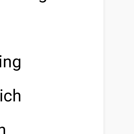
ting
ich
n