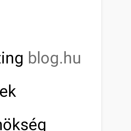
ting
blog.hu
ek
nökség