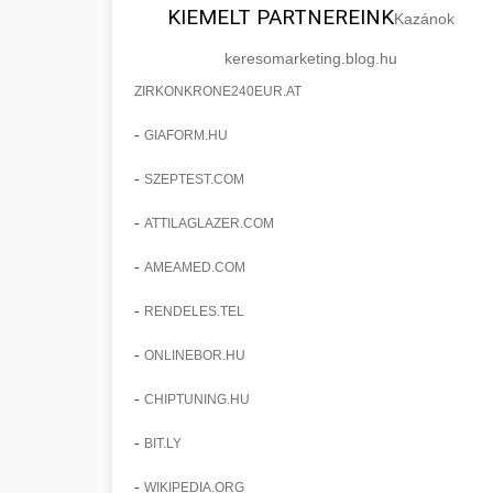
KIEMELT PARTNEREINK
Kazánok
keresomarketing.blog.hu
ZIRKONKRONE240EUR.AT
-
GIAFORM.HU
-
SZEPTEST.COM
-
ATTILAGLAZER.COM
-
AMEAMED.COM
-
RENDELES.TEL
-
ONLINEBOR.HU
-
CHIPTUNING.HU
-
BIT.LY
-
WIKIPEDIA.ORG