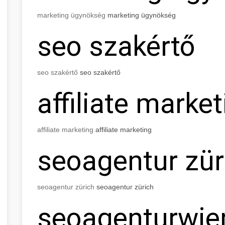
marketing ügynökség
marketing ügynökség
seo
szakértő
seo
szakértő
seo
szakértő
affiliate marke
affiliate marketing
affiliate marketing
seo
agentur
zür
seo
agentur
zürich
seo
agentur
zürich
seo
agentur
wie