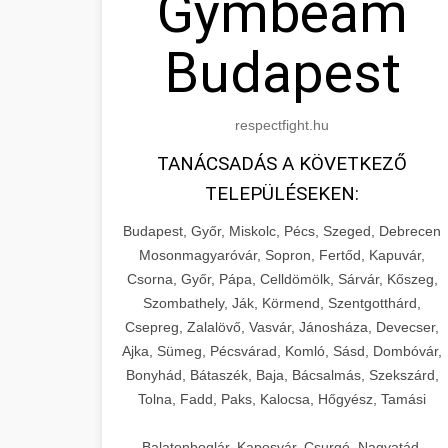
Gymbeam
Budapest
respectfight.hu
TANÁCSADÁS A KÖVETKEZŐ
TELEPÜLÉSEKEN:
Budapest, Győr, Miskolc, Pécs, Szeged, Debrecen
Mosonmagyaróvár, Sopron, Fertőd, Kapuvár,
Csorna, Győr, Pápa, Celldömölk, Sárvár, Kőszeg,
Szombathely, Ják, Körmend, Szentgotthárd,
Csepreg, Zalalövő, Vasvár, Jánosháza, Devecser,
Ajka, Sümeg, Pécsvárad, Komló, Sásd, Dombóvár,
Bonyhád, Bátaszék, Baja, Bácsalmás, Szekszárd,
Tolna, Fadd, Paks, Kalocsa, Hőgyész, Tamási
Balatonboglár, Kaposvár, Csurgó, Nagyatád,