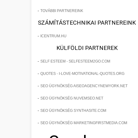
-
TOVÁBBI PARTNEREINK
SZÁMÍTÁSTECHNIKAI PARTNEREINK
-
ICENTRUM.HU
KÜLFÖLDI PARTNEREK
-
SELF ESTEEM - SELFESTEEM2GO.COM
-
QUOTES - I-LOVE-MOTIVATIONAL-QUOTES.ORG
-
SEO ÜGYNÖKSÉG AISEOAGENCYNEWYORK.NET
-
SEO ÜGYNÖKSÉG NUVEMSEO.NET
-
SEO ÜGYNÖKSÉG SYNTHASITE.COM
-
SEO ÜGYNÖKSÉG MARKETINGFIRSTMEDIA.COM