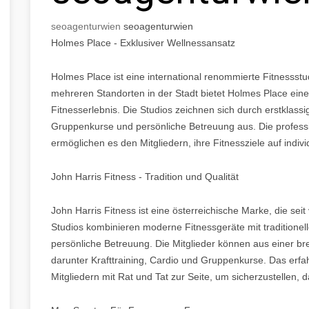
seo
agentur
wien
seo
agentur
wien
Holmes Place - Exklusiver Wellnessansatz
Holmes Place ist eine international renommierte Fitnessstudi
mehreren Standorten in der Stadt bietet Holmes Place eine
Fitnesserlebnis. Die Studios zeichnen sich durch erstklass
Gruppenkurse und persönliche Betreuung aus. Die professio
ermöglichen es den Mitgliedern, ihre Fitnessziele auf indiv
John Harris Fitness - Tradition und Qualität
John Harris Fitness ist eine österreichische Marke, die seit 
Studios kombinieren moderne Fitnessgeräte mit traditione
persönliche Betreuung. Die Mitglieder können aus einer br
darunter Krafttraining, Cardio und Gruppenkurse. Das erf
Mitgliedern mit Rat und Tat zur Seite, um sicherzustellen, d