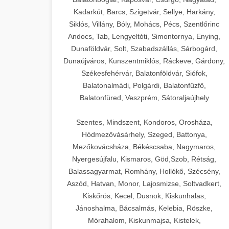
Kadarkút, Barcs, Szigetvár, Sellye, Harkány,
Siklós, Villány, Bóly, Mohács, Pécs, Szentlőrinc
Andocs, Tab, Lengyeltóti, Simontornya, Enying,
Dunaföldvár, Solt, Szabadszállás, Sárbogárd,
Dunaújváros, Kunszentmiklós, Ráckeve, Gárdony,
Székesfehérvár, Balatonföldvár, Siófok,
Balatonalmádi, Polgárdi, Balatonfűzfő,
Balatonfüred, Veszprém, Sátoraljaújhely
Szentes, Mindszent, Kondoros, Orosháza,
Hódmezővásárhely, Szeged, Battonya,
Mezőkovácsháza, Békéscsaba, Nagymaros,
Nyergesújfalu, Kismaros, Göd,Szob, Rétság,
Balassagyarmat, Romhány, Hollókő, Szécsény,
Aszód, Hatvan, Monor, Lajosmizse, Soltvadkert,
Kiskőrös, Kecel, Dusnok, Kiskunhalas,
Jánoshalma, Bácsalmás, Kelebia, Röszke,
Mórahalom, Kiskunmajsa, Kistelek,