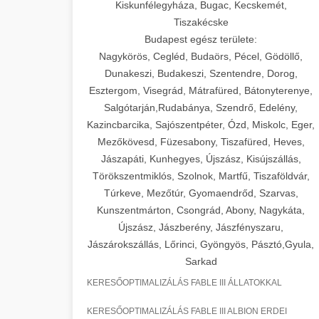
Kiskunfélegyháza, Bugac, Kecskemét,
Tiszakécske
Budapest egész területe:
Nagykörös, Cegléd, Budaörs, Pécel, Gödöllő,
Dunakeszi, Budakeszi, Szentendre, Dorog,
Esztergom, Visegrád, Mátrafüred, Bátonyterenye,
Salgótarján,Rudabánya, Szendrő, Edelény,
Kazincbarcika, Sajószentpéter, Ózd, Miskolc, Eger,
Mezőkövesd, Füzesabony, Tiszafüred, Heves,
Jászapáti, Kunhegyes, Újszász, Kisújszállás,
Törökszentmiklós, Szolnok, Martfű, Tiszaföldvár,
Túrkeve, Mezőtúr, Gyomaendrőd, Szarvas,
Kunszentmárton, Csongrád, Abony, Nagykáta,
Újszász, Jászberény, Jászfényszaru,
Jászárokszállás, Lőrinci, Gyöngyös, Pásztó,Gyula,
Sarkad
KERESŐOPTIMALIZÁLÁS FABLE III ÁLLATOKKAL
KERESŐOPTIMALIZÁLÁS FABLE III ALBION ERDEI