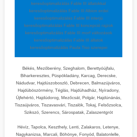
keresőoptimalizálás Fable III állatokkal
keresőoptimalizálás Fable III Albion erdei
keresőoptimalizálás Fable III interjú
keresőoptimalizálás Fable III koncepció rajzok
keresőoptimalizálás Fable III morf változások
keresőoptimalizálás Fable III állatok
keresőoptimalizálás Paula Tiso szerepei
Békés, Mezőberény, Szeghalom, Berettyóújfalu,
Biharkeresztes, Püspökladány, Karcag, Derecske,
Nádudvar, Hajdúszoboszló, Debrecen, Balmazújváros,
Hajdúböszörmény, Téglás, Hajdúhadház, Nyíradony,
Újfehértó, Hajdúdorog, Mezőcsát, Polgár, Hajdúnánás,
Tiszaújváros, Tiszavasvári, Tiszalök, Tokaj, Felsőzsolca,
Szikszó, Szerencs, Sárospatak, Zalaszentgrót
Hévíz, Tapolca, Keszthely, Lenti, Zalakaros, Letenye,
Nagykanizsa, Marcali, Böhönye, Fonyód, Balatonlelle,