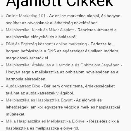
Ajánlott Cikkek
Online Marketing 101
- Az online marketing alapjai, és hogyan
segíthet az orvosoknak a láthatóság növelésében.
Mellplasztika: Kinek és Mikor Ajánlott
- Részletes útmutató a
mellplasztika előnyeiről és ajánlásairól.
DNA és Egészég központú online marketing
- Fedezze fel,
hogyan befolyásolja a DNS az egészséget és milyen modern
megoldások érhetők el.
Mellplasztika: Átalakulás a Harmónia és Önbizalom Jegyében
-
Hogyan segít a mellplasztika az önbizalom növelésében és a
harmónia elérésében.
Autóalkatrész Blog
- Bár nem orvosi téma, érdekességeket
találhat az autóalkatrészek világából.
Mellplasztika és Hasplasztika Együtt
- Az előnyök és
lehetőségek, amikor egyszerre végzik a mell- és hasplasztikai
műtéteket.
Mik a Hasplasztika és Mellplasztika Előnyei
- Részletes cikk a
hasplasztika és mellplasztika előnyeiről.