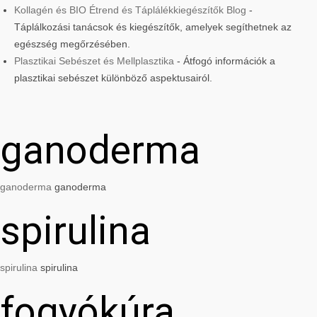
Kollagén és BIO Étrend és Táplálékkiegészítők Blog
-
Táplálkozási tanácsok és kiegészítők, amelyek segíthetnek az
egészség megőrzésében.
Plasztikai Sebészet és Mellplasztika
- Átfogó információk a
plasztikai sebészet különböző aspektusairól.
ganoderma
ganoderma
ganoderma
spirulina
spirulina
spirulina
fogyókúra