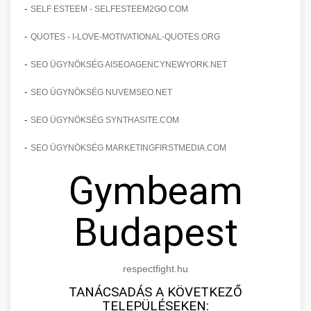
-
SELF ESTEEM - SELFESTEEM2GO.COM
-
QUOTES - I-LOVE-MOTIVATIONAL-QUOTES.ORG
-
SEO ÜGYNÖKSÉG AISEOAGENCYNEWYORK.NET
-
SEO ÜGYNÖKSÉG NUVEMSEO.NET
-
SEO ÜGYNÖKSÉG SYNTHASITE.COM
-
SEO ÜGYNÖKSÉG MARKETINGFIRSTMEDIA.COM
Gymbeam
Budapest
respectfight.hu
TANÁCSADÁS A KÖVETKEZŐ
TELEPÜLÉSEKEN: