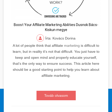
Boost Your Affiliate Marketing Abilities Dusnok Bács-
Kiskun megye
Írta: Kovács Dorina
A lot of people think that affiliate
marketing
is difficult to
learn, but in reality it's not that difficult. You just have to
keep and open mind and properly educate yourself,
that's the only way to ensure success. This article here
should be a good starting point to help you learn about
affiliate marketing.
© 2024 Orvosi Keresőmarketing és Tartalomgyártás. Minden jog
Továb olvasom
fenntartva.