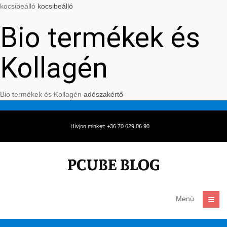
kocsibeálló
kocsibeálló
Bio termékek és
Kollagén
Bio termékek és Kollagén
adószakértő
Hívjon minket: +36 70 629 06 90
Menü