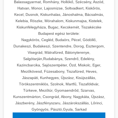
Balassagyarmat, Romhány, Hollókő, Szécsény, Aszód,
Hatvan, Monor, Lajosmizse, Soltvadkert, Kiskőrös,
Kecel, Dusnok, Kiskunhalas, Jánoshalma, Bácsalmás,
Kelebia, Röszke, Mórahalom, Kiskunmajsa, Kistelek,
Kiskunfélegyháza, Bugac, Kecskemét, Tiszakécske
Budapest egész területe:
Nagykörös, Cegléd, Budaörs, Pécel, Gödöllő,
Dunakeszi, Budakeszi, Szentendre, Dorog, Esztergom,
Visegrád, Mátrafüred, Bátonyterenye,
Salgótarján,Rudabánya, Szendrő, Edelény,
Kazincbarcika, Sajószentpéter, Ózd, Miskolc, Eger,
Mezőkövesd, Füzesabony, Tiszafüred, Heves,
Jászapáti, Kunhegyes, Újszász, Kisújszállás,
Törökszentmiklós, Szolnok, Martfű, Tiszaföldvár,
Túrkeve, Mezőtúr, Gyomaendrőd, Szarvas,
Kunszentmárton, Csongrád, Abony, Nagykáta, Újszász,
Jászberény, Jászfényszaru, Jászárokszállás, Lőrinci,
Gyöngyös, Pásztó,Gyula, Sarkad