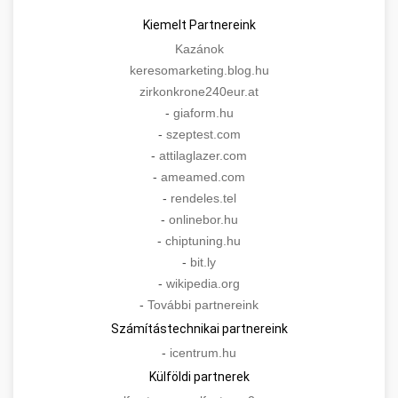
Kiemelt Partnereink
Kazánok
keresomarketing.blog.hu
zirkonkrone240eur.at
-
giaform.hu
-
szeptest.com
-
attilaglazer.com
-
ameamed.com
-
rendeles.tel
-
onlinebor.hu
-
chiptuning.hu
-
bit.ly
-
wikipedia.org
-
További partnereink
Számítástechnikai partnereink
-
icentrum.hu
Külföldi partnerek