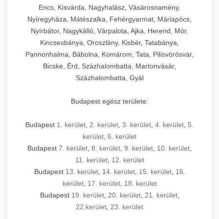
Encs, Kisvárda, Nagyhalász, Vásárosnamény,
Nyíregyháza, Mátészalka, Fehérgyarmat, Máriapócs,
Nyírbátor, Nagykálló, Várpalota, Ajka, Herend, Mór,
Kincsesbánya, Oroszlány, Kisbér, Tatabánya,
Pannonhalma, Bábolna, Komárom, Tata, Pilisvörösvár,
Bicske, Érd, Százhalombatta, Martonvásár,
Százhalombatta, Gyál
Budapest egész területe:
Budapest
1. kerület
,
2. kerület
,
3. kerület
,
4. kerület
,
5.
kerület
,
6. kerület
Budapest
7. kerület
,
8. kerület
,
9. kerület
,
10. kerület
,
11. kerület
,
12. kerület
Budapest
13. kerület
,
14. kerület
,
15. kerület
,
16.
kerület
,
17. kerület
,
18. kerület
Budapest
19. kerület
,
20. kerület
,
21. kerület
,
22.kerület
,
23. kerület