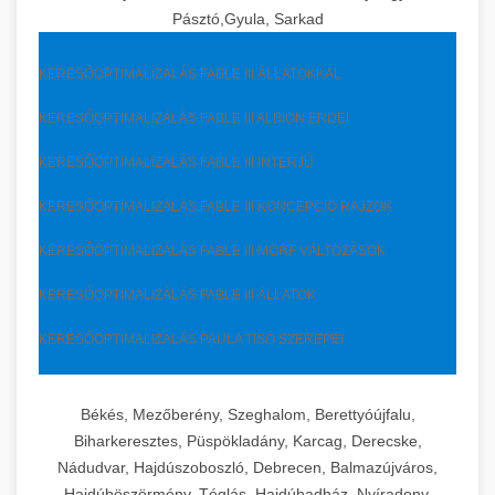
Pásztó,Gyula, Sarkad
KERESŐOPTIMALIZÁLÁS FABLE III ÁLLATOKKAL
KERESŐOPTIMALIZÁLÁS FABLE III ALBION ERDEI
KERESŐOPTIMALIZÁLÁS FABLE III INTERJÚ
KERESŐOPTIMALIZÁLÁS FABLE III KONCEPCIÓ RAJZOK
KERESŐOPTIMALIZÁLÁS FABLE III MORF VÁLTOZÁSOK
KERESŐOPTIMALIZÁLÁS FABLE III ÁLLATOK
KERESŐOPTIMALIZÁLÁS PAULA TISO SZEREPEI
Békés, Mezőberény, Szeghalom, Berettyóújfalu,
Biharkeresztes, Püspökladány, Karcag, Derecske,
Nádudvar, Hajdúszoboszló, Debrecen, Balmazújváros,
Hajdúböszörmény, Téglás, Hajdúhadház, Nyíradony,