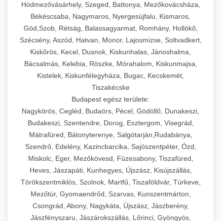
Hódmezővásárhely, Szeged, Battonya, Mezőkovácsháza,
Békéscsaba, Nagymaros, Nyergesújfalu, Kismaros,
Göd,Szob, Rétság, Balassagyarmat, Romhány, Hollókő,
Szécsény, Aszód, Hatvan, Monor, Lajosmizse, Soltvadkert,
Kiskőrös, Kecel, Dusnok, Kiskunhalas, Jánoshalma,
Bácsalmás, Kelebia, Röszke, Mórahalom, Kiskunmajsa,
Kistelek, Kiskunfélegyháza, Bugac, Kecskemét,
Tiszakécske
Budapest egész területe:
Nagykörös, Cegléd, Budaörs, Pécel, Gödöllő, Dunakeszi,
Budakeszi, Szentendre, Dorog, Esztergom, Visegrád,
Mátrafüred, Bátonyterenye, Salgótarján,Rudabánya,
Szendrő, Edelény, Kazincbarcika, Sajószentpéter, Ózd,
Miskolc, Eger, Mezőkövesd, Füzesabony, Tiszafüred,
Heves, Jászapáti, Kunhegyes, Újszász, Kisújszállás,
Törökszentmiklós, Szolnok, Martfű, Tiszaföldvár, Túrkeve,
Mezőtúr, Gyomaendrőd, Szarvas, Kunszentmárton,
Csongrád, Abony, Nagykáta, Újszász, Jászberény,
Jászfényszaru, Jászárokszállás, Lőrinci, Gyöngyös,