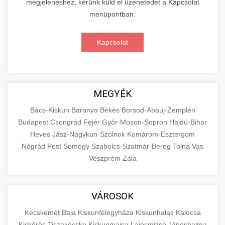
megjelenéshez, kérünk küld el üzenetedet a Kapcsolat
menüpontban.
Kapcsolat
MEGYÉK
Bács-Kiskun
Baranya
Békés
Borsod-Abaúj-Zemplén
Budapest
Csongrád
Fejér
Győr-Moson-Sopron
Hajdú-Bihar
Heves
Jász-Nagykun-Szolnok
Komárom-Esztergom
Nógrád
Pest
Somogy
Szabolcs-Szatmár-Bereg
Tolna
Vas
Veszprém
Zala
VÁROSOK
Kecskemét
Baja
Kiskunfélegyháza
Kiskunhalas
Kalocsa
Kiskőrös
Tiszakécske
Kiskunmajsa
Lajosmizse
Jánoshalma