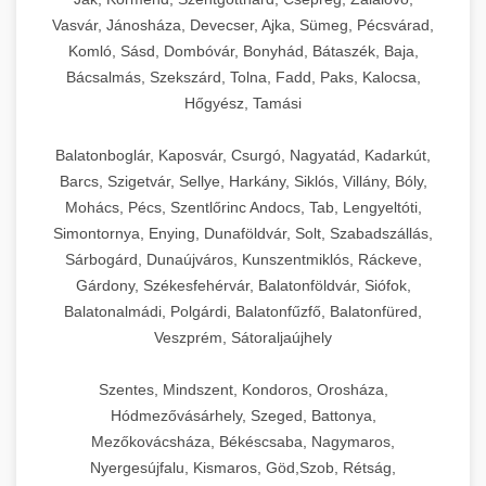
Vasvár, Jánosháza, Devecser, Ajka, Sümeg, Pécsvárad,
Komló, Sásd, Dombóvár, Bonyhád, Bátaszék, Baja,
Bácsalmás, Szekszárd, Tolna, Fadd, Paks, Kalocsa,
Hőgyész, Tamási
Balatonboglár, Kaposvár, Csurgó, Nagyatád, Kadarkút,
Barcs, Szigetvár, Sellye, Harkány, Siklós, Villány, Bóly,
Mohács, Pécs, Szentlőrinc Andocs, Tab, Lengyeltóti,
Simontornya, Enying, Dunaföldvár, Solt, Szabadszállás,
Sárbogárd, Dunaújváros, Kunszentmiklós, Ráckeve,
Gárdony, Székesfehérvár, Balatonföldvár, Siófok,
Balatonalmádi, Polgárdi, Balatonfűzfő, Balatonfüred,
Veszprém, Sátoraljaújhely
Szentes, Mindszent, Kondoros, Orosháza,
Hódmezővásárhely, Szeged, Battonya,
Mezőkovácsháza, Békéscsaba, Nagymaros,
Nyergesújfalu, Kismaros, Göd,Szob, Rétság,