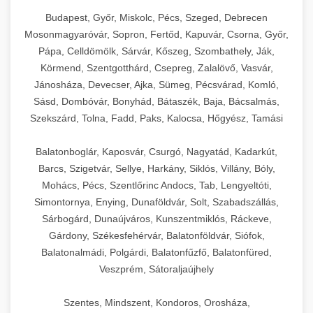
Budapest, Győr, Miskolc, Pécs, Szeged, Debrecen
Mosonmagyaróvár, Sopron, Fertőd, Kapuvár, Csorna, Győr,
Pápa, Celldömölk, Sárvár, Kőszeg, Szombathely, Ják,
Körmend, Szentgotthárd, Csepreg, Zalalövő, Vasvár,
Jánosháza, Devecser, Ajka, Sümeg, Pécsvárad, Komló,
Sásd, Dombóvár, Bonyhád, Bátaszék, Baja, Bácsalmás,
Szekszárd, Tolna, Fadd, Paks, Kalocsa, Hőgyész, Tamási
Balatonboglár, Kaposvár, Csurgó, Nagyatád, Kadarkút,
Barcs, Szigetvár, Sellye, Harkány, Siklós, Villány, Bóly,
Mohács, Pécs, Szentlőrinc Andocs, Tab, Lengyeltóti,
Simontornya, Enying, Dunaföldvár, Solt, Szabadszállás,
Sárbogárd, Dunaújváros, Kunszentmiklós, Ráckeve,
Gárdony, Székesfehérvár, Balatonföldvár, Siófok,
Balatonalmádi, Polgárdi, Balatonfűzfő, Balatonfüred,
Veszprém, Sátoraljaújhely
Szentes, Mindszent, Kondoros, Orosháza,