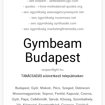
-
self esteem - selfesteem2go.com
-
quotes - i-love-motivational-quotes.org
-
seo ügynökség aiseoagencynewyork.net
-
seo ügynökség nuvemseo.net
-
seo ügynökség synthasite.com
-
seo ügynökség marketingfirstmedia.com
Gymbeam
Budapest
respectfight.hu
TANÁCSADÁS a következő településeken:
Budapest, Győr, Miskolc, Pécs, Szeged, Debrecen
Mosonmagyaróvár, Sopron, Fertőd, Kapuvár, Csorna,
Győr, Pápa, Celldömölk, Sárvár, Kőszeg, Szombathely,
Ják, Körmend, Szentgotthárd, Csepreg, Zalalövő,