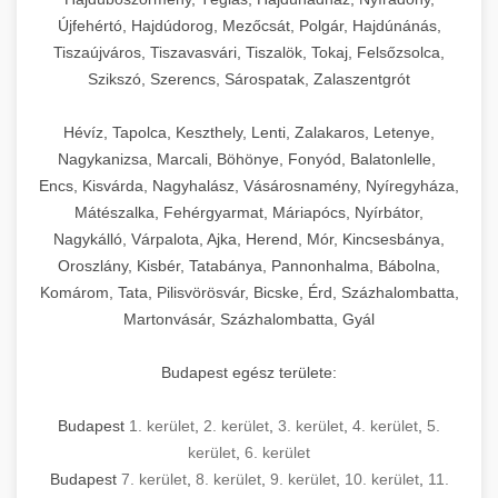
Újfehértó, Hajdúdorog, Mezőcsát, Polgár, Hajdúnánás,
Tiszaújváros, Tiszavasvári, Tiszalök, Tokaj, Felsőzsolca,
Szikszó, Szerencs, Sárospatak, Zalaszentgrót
Hévíz, Tapolca, Keszthely, Lenti, Zalakaros, Letenye,
Nagykanizsa, Marcali, Böhönye, Fonyód, Balatonlelle,
Encs, Kisvárda, Nagyhalász, Vásárosnamény, Nyíregyháza,
Mátészalka, Fehérgyarmat, Máriapócs, Nyírbátor,
Nagykálló, Várpalota, Ajka, Herend, Mór, Kincsesbánya,
Oroszlány, Kisbér, Tatabánya, Pannonhalma, Bábolna,
Komárom, Tata, Pilisvörösvár, Bicske, Érd, Százhalombatta,
Martonvásár, Százhalombatta, Gyál
Budapest egész területe:
Budapest
1. kerület
,
2. kerület
,
3. kerület
,
4. kerület
,
5.
kerület
,
6. kerület
Budapest
7. kerület
,
8. kerület
,
9. kerület
,
10. kerület
,
11.