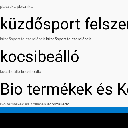
plasztika
plasztika
küzdősport felsze
küzdősport felszerelések
küzdősport felszerelések
kocsibeálló
kocsibeálló
kocsibeálló
Bio termékek és K
Bio termékek és Kollagén
adószakértő