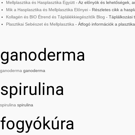
Mellplasztika és Hasplasztika Együtt
- Az előnyök és lehetőségek, am
Mik a Hasplasztika és Mellplasztika Előnyei
- Részletes cikk a haspla
Kollagén és BIO Étrend és Táplálékkiegészítők Blog
- Táplálkozási
Plasztikai Sebészet és Mellplasztika
- Átfogó információk a plasztik
ganoderma
ganoderma
ganoderma
spirulina
spirulina
spirulina
fogyókúra