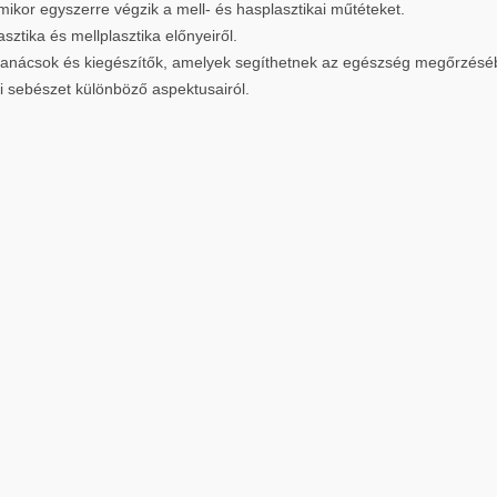
ikor egyszerre végzik a mell- és hasplasztikai műtéteket.
sztika és mellplasztika előnyeiről.
 tanácsok és kiegészítők, amelyek segíthetnek az egészség megőrzésé
ai sebészet különböző aspektusairól.