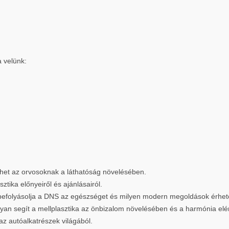
a velünk:
íthet az orvosoknak a láthatóság növelésében.
ztika előnyeiről és ajánlásairól.
befolyásolja a DNS az egészséget és milyen modern megoldások érhető
yan segít a mellplasztika az önbizalom növelésében és a harmónia el
az autóalkatrészek világából.