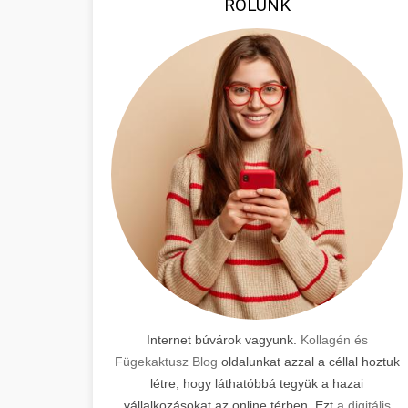
RÓLUNK
Internet búvárok vagyunk.
Kollagén és
Fügekaktusz Blog
oldalunkat azzal a céllal hoztuk
létre, hogy láthatóbbá tegyük a hazai
vállalkozásokat az online térben. Ezt
a digitális