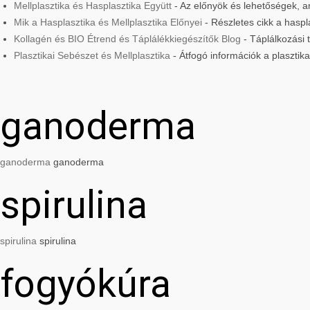
Mellplasztika és Hasplasztika Együtt
- Az előnyök és lehetőségek, am
Mik a Hasplasztika és Mellplasztika Előnyei
- Részletes cikk a haspla
Kollagén és BIO Étrend és Táplálékkiegészítők Blog
- Táplálkozási
Plasztikai Sebészet és Mellplasztika
- Átfogó információk a plasztik
ganoderma
ganoderma
ganoderma
spirulina
spirulina
spirulina
fogyókúra