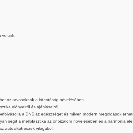
a velünk:
íthet az orvosoknak a láthatóság növelésében.
ztika előnyeiről és ajánlásairól.
befolyásolja a DNS az egészséget és milyen modern megoldások érhető
yan segít a mellplasztika az önbizalom növelésében és a harmónia el
az autóalkatrészek világából.