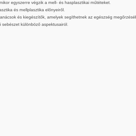
ikor egyszerre végzik a mell- és hasplasztikai műtéteket.
sztika és mellplasztika előnyeiről.
 tanácsok és kiegészítők, amelyek segíthetnek az egészség megőrzésé
ai sebészet különböző aspektusairól.