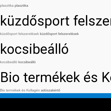
plasztika
plasztika
küzdősport felsze
küzdősport felszerelések
küzdősport felszerelések
kocsibeálló
kocsibeálló
kocsibeálló
Bio termékek és K
Bio termékek és Kollagén
adószakértő