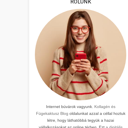
RÓLUNK
Internet búvárok vagyunk.
Kollagén és
Fügekaktusz Blog
oldalunkat azzal a céllal hoztuk
létre, hogy láthatóbbá tegyük a hazai
vállalkozásokat az online térben. Ezt
a digitális