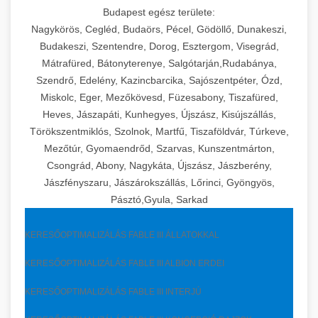
Budapest egész területe:
Nagykörös, Cegléd, Budaörs, Pécel, Gödöllő, Dunakeszi,
Budakeszi, Szentendre, Dorog, Esztergom, Visegrád,
Mátrafüred, Bátonyterenye, Salgótarján,Rudabánya,
Szendrő, Edelény, Kazincbarcika, Sajószentpéter, Ózd,
Miskolc, Eger, Mezőkövesd, Füzesabony, Tiszafüred,
Heves, Jászapáti, Kunhegyes, Újszász, Kisújszállás,
Törökszentmiklós, Szolnok, Martfű, Tiszaföldvár, Túrkeve,
Mezőtúr, Gyomaendrőd, Szarvas, Kunszentmárton,
Csongrád, Abony, Nagykáta, Újszász, Jászberény,
Jászfényszaru, Jászárokszállás, Lőrinci, Gyöngyös,
Pásztó,Gyula, Sarkad
KERESŐOPTIMALIZÁLÁS FABLE III ÁLLATOKKAL
KERESŐOPTIMALIZÁLÁS FABLE III ALBION ERDEI
KERESŐOPTIMALIZÁLÁS FABLE III INTERJÚ