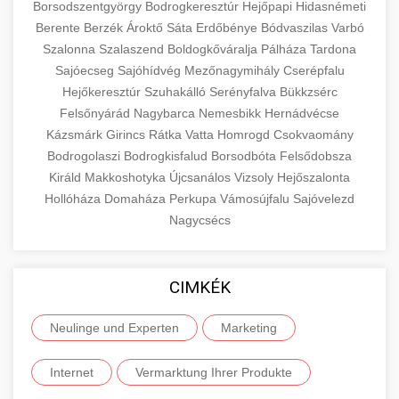
Borsodszentgyörgy
Bodrogkeresztúr
Hejőpapi
Hidasnémeti
Berente
Berzék
Ároktő
Sáta
Erdőbénye
Bódvaszilas
Varbó
Szalonna
Szalaszend
Boldogkőváralja
Pálháza
Tardona
Sajóecseg
Sajóhídvég
Mezőnagymihály
Cserépfalu
Hejőkeresztúr
Szuhakálló
Serényfalva
Bükkzsérc
Felsőnyárád
Nagybarca
Nemesbikk
Hernádvécse
Kázsmárk
Girincs
Rátka
Vatta
Homrogd
Csokvaomány
Bodrogolaszi
Bodrogkisfalud
Borsodbóta
Felsődobsza
Királd
Makkoshotyka
Újcsanálos
Vizsoly
Hejőszalonta
Hollóháza
Domaháza
Perkupa
Vámosújfalu
Sajóvelezd
Nagycsécs
CIMKÉK
Neulinge und Experten
Marketing
Internet
Vermarktung Ihrer Produkte