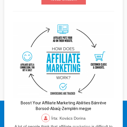
Boost Your Affiliate Marketing Abilities Bánréve
© 2024 Orvosi Keresőmarketing és Tartalomgyártás. Minden jog
Borsod-Abaúj-Zemplén megye
fenntartva.
Írta: Kovács Dorina
A lot of people think that affiliate
marketing
is difficult to