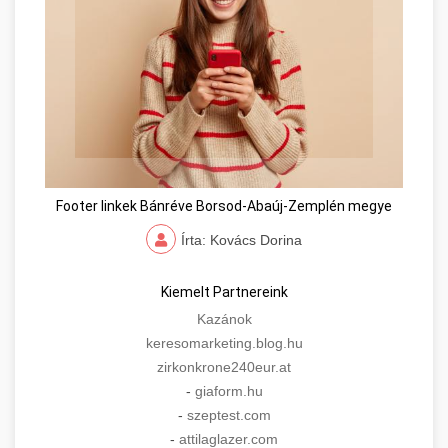
Footer linkek Bánréve Borsod-Abaúj-Zemplén megye
Írta: Kovács Dorina
Kiemelt Partnereink
Kazánok
keresomarketing.blog.hu
zirkonkrone240eur.at
-
giaform.hu
-
szeptest.com
-
attilaglazer.com