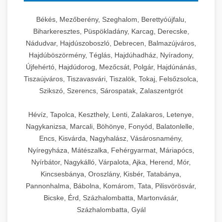
Békés, Mezőberény, Szeghalom, Berettyóújfalu,
Biharkeresztes, Püspökladány, Karcag, Derecske,
Nádudvar, Hajdúszoboszló, Debrecen, Balmazújváros,
Hajdúböszörmény, Téglás, Hajdúhadház, Nyíradony,
Újfehértó, Hajdúdorog, Mezőcsát, Polgár, Hajdúnánás,
Tiszaújváros, Tiszavasvári, Tiszalök, Tokaj, Felsőzsolca,
Szikszó, Szerencs, Sárospatak, Zalaszentgrót
Hévíz, Tapolca, Keszthely, Lenti, Zalakaros, Letenye,
Nagykanizsa, Marcali, Böhönye, Fonyód, Balatonlelle,
Encs, Kisvárda, Nagyhalász, Vásárosnamény,
Nyíregyháza, Mátészalka, Fehérgyarmat, Máriapócs,
Nyírbátor, Nagykálló, Várpalota, Ajka, Herend, Mór,
Kincsesbánya, Oroszlány, Kisbér, Tatabánya,
Pannonhalma, Bábolna, Komárom, Tata, Pilisvörösvár,
Bicske, Érd, Százhalombatta, Martonvásár,
Százhalombatta, Gyál