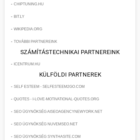
-
CHIPTUNING.HU
-
BIT.LY
-
WIKIPEDIA.ORG
-
TOVÁBBI PARTNEREINK
SZÁMÍTÁSTECHNIKAI PARTNEREINK
-
ICENTRUM.HU
KÜLFÖLDI PARTNEREK
-
SELF ESTEEM - SELFESTEEM2GO.COM
-
QUOTES - I-LOVE-MOTIVATIONAL-QUOTES.ORG
-
SEO ÜGYNÖKSÉG AISEOAGENCYNEWYORK.NET
-
SEO ÜGYNÖKSÉG NUVEMSEO.NET
-
SEO ÜGYNÖKSÉG SYNTHASITE.COM