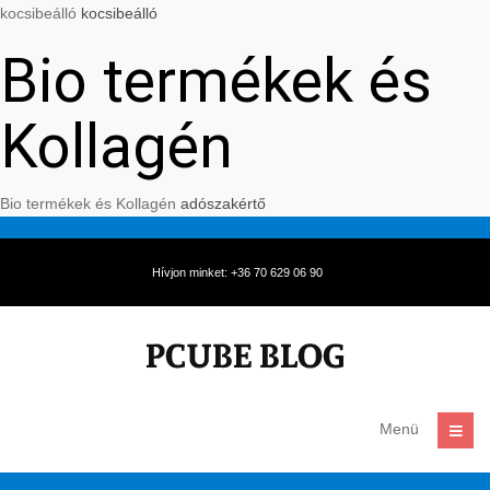
kocsibeálló
kocsibeálló
Bio termékek és
Kollagén
Bio termékek és Kollagén
adószakértő
Hívjon minket: +36 70 629 06 90
Menü