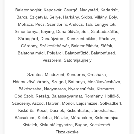
Balatonboglár, Kaposvár, Csurgó, Nagyatád, Kadarkút,
Barcs, Szigetvár, Sellye, Harkány, Siklós, Villány, Bóly,
Mohács, Pécs, Szentlőrinc Andocs, Tab, Lengyeltóti,
Simontornya, Enying, Dunaföldvár, Solt, Szabadszállás,
Sárbogárd, Dunaújváros, Kunszentmiklós, Ráckeve,
Gárdony, Székesfehérvár, Balatonföldvár, Siófok,
Balatonalmádi, Polgárdi, Balatonfűzfő, Balatonfüred,
Veszprém, Sátoraljaújhely
Szentes, Mindszent, Kondoros, Orosháza,
Hódmezővásárhely, Szeged, Battonya, Mezőkovácsháza,
Békéscsaba, Nagymaros, Nyergesújfalu, Kismaros,
Göd,Szob, Rétság, Balassagyarmat, Romhány, Hollókő,
Szécsény, Aszód, Hatvan, Monor, Lajosmizse, Soltvadkert,
Kiskőrös, Kecel, Dusnok, Kiskunhalas, Jánoshalma,
Bácsalmás, Kelebia, Röszke, Mórahalom, Kiskunmajsa,
Kistelek, Kiskunfélegyháza, Bugac, Kecskemét,
Tiszakécske