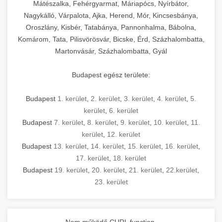
Mátészalka, Fehérgyarmat, Máriapócs, Nyírbátor,
Nagykálló, Várpalota, Ajka, Herend, Mór, Kincsesbánya,
Oroszlány, Kisbér, Tatabánya, Pannonhalma, Bábolna,
Komárom, Tata, Pilisvörösvár, Bicske, Érd, Százhalombatta,
Martonvásár, Százhalombatta, Gyál
Budapest egész területe:
Budapest
1. kerület
,
2. kerület
,
3. kerület
,
4. kerület
,
5.
kerület
,
6. kerület
Budapest
7. kerület
,
8. kerület
,
9. kerület
,
10. kerület
,
11.
kerület
,
12. kerület
Budapest
13. kerület
,
14. kerület
,
15. kerület
,
16. kerület
,
17. kerület
,
18. kerület
Budapest
19. kerület
,
20. kerület
,
21. kerület
,
22.kerület
,
23. kerület
Nem működő CURL function.