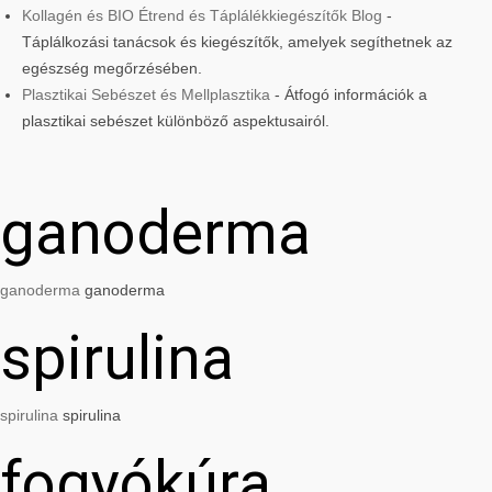
Kollagén és BIO Étrend és Táplálékkiegészítők Blog
-
Táplálkozási tanácsok és kiegészítők, amelyek segíthetnek az
egészség megőrzésében.
Plasztikai Sebészet és Mellplasztika
- Átfogó információk a
plasztikai sebészet különböző aspektusairól.
ganoderma
ganoderma
ganoderma
spirulina
spirulina
spirulina
fogyókúra