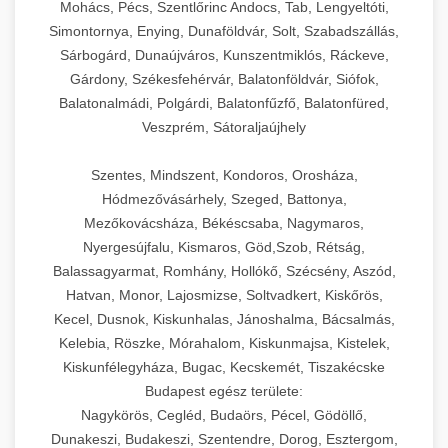
Mohács, Pécs, Szentlőrinc Andocs, Tab, Lengyeltóti,
Simontornya, Enying, Dunaföldvár, Solt, Szabadszállás,
Sárbogárd, Dunaújváros, Kunszentmiklós, Ráckeve,
Gárdony, Székesfehérvár, Balatonföldvár, Siófok,
Balatonalmádi, Polgárdi, Balatonfűzfő, Balatonfüred,
Veszprém, Sátoraljaújhely
Szentes, Mindszent, Kondoros, Orosháza,
Hódmezővásárhely, Szeged, Battonya,
Mezőkovácsháza, Békéscsaba, Nagymaros,
Nyergesújfalu, Kismaros, Göd,Szob, Rétság,
Balassagyarmat, Romhány, Hollókő, Szécsény, Aszód,
Hatvan, Monor, Lajosmizse, Soltvadkert, Kiskőrös,
Kecel, Dusnok, Kiskunhalas, Jánoshalma, Bácsalmás,
Kelebia, Röszke, Mórahalom, Kiskunmajsa, Kistelek,
Kiskunfélegyháza, Bugac, Kecskemét, Tiszakécske
Budapest egész területe:
Nagykörös, Cegléd, Budaörs, Pécel, Gödöllő,
Dunakeszi, Budakeszi, Szentendre, Dorog, Esztergom,