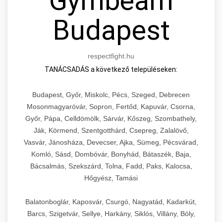
Gymbeam
Budapest
respectfight.hu
TANÁCSADÁS a következő településeken:
Budapest, Győr, Miskolc, Pécs, Szeged, Debrecen
Mosonmagyaróvár, Sopron, Fertőd, Kapuvár, Csorna,
Győr, Pápa, Celldömölk, Sárvár, Kőszeg, Szombathely,
Ják, Körmend, Szentgotthárd, Csepreg, Zalalövő,
Vasvár, Jánosháza, Devecser, Ajka, Sümeg, Pécsvárad,
Komló, Sásd, Dombóvár, Bonyhád, Bátaszék, Baja,
Bácsalmás, Szekszárd, Tolna, Fadd, Paks, Kalocsa,
Hőgyész, Tamási
Balatonboglár, Kaposvár, Csurgó, Nagyatád, Kadarkút,
Barcs, Szigetvár, Sellye, Harkány, Siklós, Villány, Bóly,