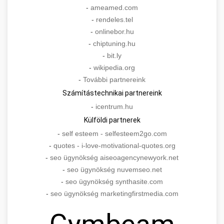
-
ameamed.com
-
rendeles.tel
-
onlinebor.hu
-
chiptuning.hu
-
bit.ly
-
wikipedia.org
-
További partnereink
Számítástechnikai partnereink
-
icentrum.hu
Külföldi partnerek
-
self esteem - selfesteem2go.com
-
quotes - i-love-motivational-quotes.org
-
seo ügynökség aiseoagencynewyork.net
-
seo ügynökség nuvemseo.net
-
seo ügynökség synthasite.com
-
seo ügynökség marketingfirstmedia.com