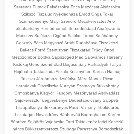
Szerencs
Putnok
Felsőzsolca
Encs
Mezőcsát
Alsózsolca
Szikszó
Tiszalúc
Nyékládháza
Emőd
Onga
Tokaj
Szirmabesenyő
Mályi
Szendrő
Mezőkeresztes
Arló
Taktaharkány
Hernádnémeti
Borsodnádasd
Abaújszántó
Múcsony
Sajókaza
Cigánd
Sajólád
Tarcal
Sajóbábony
Gesztely
Bőcs
Megyaszó
Arnót
Rudabánya
Tiszakeszi
Bekecs
Forró
Szentistván
Tiszakarád
Prügy
Ónod
Mezőzombor
Boldva
Sajószöged
Mád
Sajóvámos
Harsány
Kistokaj
Gönc
Szendrőlád
Bogács
Sály
Farkaslyuk
Tállya
Hejőbába
Taktaszada
Aszaló
Kesznyéten
Karcsa
Halmaj
Tolcsva
Járdánháza
Izsófalva
Méra
Monok
Ricse
Hernádkak
Olaszliszka
Kurityán
Szomolya
Bükkábrány
Ormosbánya
Kisgyőr
Hangony
Mezőnyárád
Alsóvadász
Sajókeresztúr
Legyesbénye
Dédestapolcsány
Sajópetri
Tiszapalkonya
Bükkaranyos
Pácin
Vilmány
Tibolddaróc
Tiszatarján
Novajidrány
Bánhorváti
Bodroghalom
Köröm
Bánréve
Sajóörös
Vajdácska
Tard
Taktakenéz
Igrici
Kenézlő
Ináncs
Bükkszentkereszt
Szuhogy
Parasznya
Borsodszirák