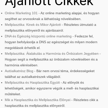
Ajánlott Cikkek
Online Marketing 101
- Az online marketing alapjai, és hogyan
segíthet az orvosoknak a láthatóság növelésében.
Mellplasztika: Kinek és Mikor Ajánlott
- Részletes útmutató a
mellplasztika előnyeiről és ajánlásairól.
DNA és Egészég központú online marketing
- Fedezze fel,
hogyan befolyásolja a DNS az egészséget és milyen modern
megoldások érhetők el.
Mellplasztika: Átalakulás a Harmónia és Önbizalom Jegyében
-
Hogyan segít a mellplasztika az önbizalom növelésében és a
harmónia elérésében.
Autóalkatrész Blog
- Bár nem orvosi téma, érdekességeket
találhat az autóalkatrészek világából.
Mellplasztika és Hasplasztika Együtt
- Az előnyök és
lehetőségek, amikor egyszerre végzik a mell- és hasplasztikai
műtéteket.
Mik a Hasplasztika és Mellplasztika Előnyei
- Részletes cikk a
hasplasztika és mellplasztika előnyeiről.