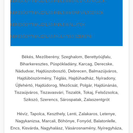
KERESŐOPTIMALIZÁLÁS FABLE III KONCEPCIÓ RAJZOK
KERESŐOPTIMALIZÁLÁS FABLE III MORF VÁLTOZÁSOK
KERESŐOPTIMALIZÁLÁS FABLE III ÁLLATOK
KERESŐOPTIMALIZÁLÁS PAULA TISO SZEREPEI
Békés, Mezőberény, Szeghalom, Berettyóújfalu,
Biharkeresztes, Püspökladány, Karcag, Derecske,
Nádudvar, Hajdúszoboszló, Debrecen, Balmazújváros,
Hajdúböszörmény, Téglás, Hajdúhadház, Nyíradony,
Újfehértó, Hajdúdorog, Mezőcsát, Polgár, Hajdúnánás,
Tiszaújváros, Tiszavasvári, Tiszalök, Tokaj, Felsőzsolca,
Szikszó, Szerencs, Sárospatak, Zalaszentgrót
Hévíz, Tapolca, Keszthely, Lenti, Zalakaros, Letenye,
Nagykanizsa, Marcali, Böhönye, Fonyód, Balatonlelle,
Encs, Kisvárda, Nagyhalász, Vásárosnamény, Nyíregyháza,