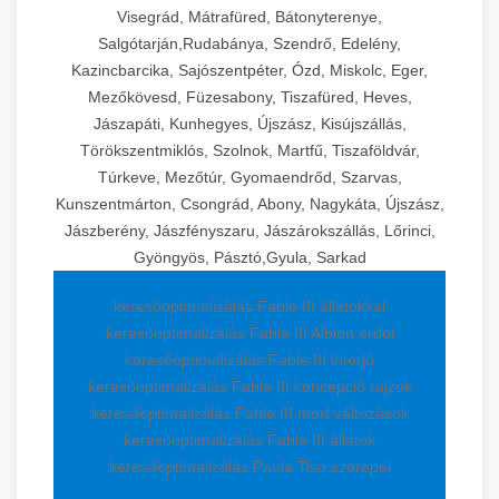
Visegrád, Mátrafüred, Bátonyterenye,
Salgótarján,Rudabánya, Szendrő, Edelény,
Kazincbarcika, Sajószentpéter, Ózd, Miskolc, Eger,
Mezőkövesd, Füzesabony, Tiszafüred, Heves,
Jászapáti, Kunhegyes, Újszász, Kisújszállás,
Törökszentmiklós, Szolnok, Martfű, Tiszaföldvár,
Túrkeve, Mezőtúr, Gyomaendrőd, Szarvas,
Kunszentmárton, Csongrád, Abony, Nagykáta, Újszász,
Jászberény, Jászfényszaru, Jászárokszállás, Lőrinci,
Gyöngyös, Pásztó,Gyula, Sarkad
keresőoptimalizálás Fable III állatokkal
keresőoptimalizálás Fable III Albion erdei
keresőoptimalizálás Fable III interjú
keresőoptimalizálás Fable III koncepció rajzok
keresőoptimalizálás Fable III morf változások
keresőoptimalizálás Fable III állatok
keresőoptimalizálás Paula Tiso szerepei