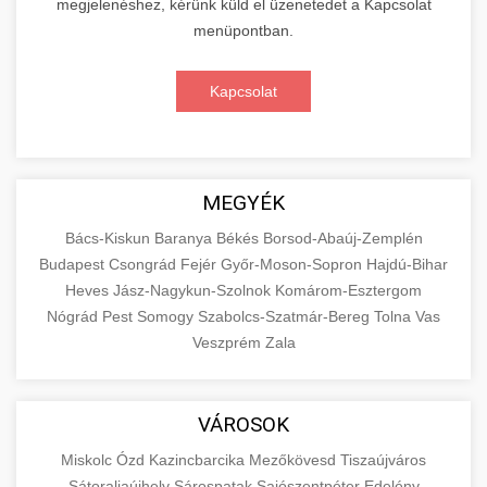
megjelenéshez, kérünk küld el üzenetedet a Kapcsolat
menüpontban.
Kapcsolat
MEGYÉK
Bács-Kiskun
Baranya
Békés
Borsod-Abaúj-Zemplén
Budapest
Csongrád
Fejér
Győr-Moson-Sopron
Hajdú-Bihar
Heves
Jász-Nagykun-Szolnok
Komárom-Esztergom
Nógrád
Pest
Somogy
Szabolcs-Szatmár-Bereg
Tolna
Vas
Veszprém
Zala
VÁROSOK
Miskolc
Ózd
Kazincbarcika
Mezőkövesd
Tiszaújváros
Sátoraljaújhely
Sárospatak
Sajószentpéter
Edelény