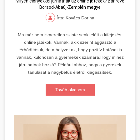
Milyen előnyökkel járhatnak az online játékok? Bánréve
Borsod-Abaúj-Zemplén megye
Írta: Kovács Dorina
Ma már nem ismeretlen szinte senki előtt a kifejezés:
online játékok. Vannak, akik szerint aggasztó a
térhódításuk, de a helyzet az, hogy pozitív hatásai is
vannak, különösen a gyermekek számára.Hogy mihez
járulhatnak hozzá? Például ahhoz, hogy a gyerekek
tanulását a nagybetűs életről kiegészítsék.
Továb olvasom