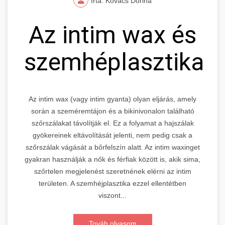
Írta: Kovács Dorina
Az intim wax és
szemhéplasztika
Az intim wax (vagy intim gyanta) olyan eljárás, amely
során a szeméremtájon és a bikinivonalon található
szőrszálakat távolítják el. Ez a folyamat a hajszálak
gyökereinek eltávolítását jelenti, nem pedig csak a
szőrszálak vágását a bőrfelszín alatt. Az intim waxinget
gyakran használják a nők és férfiak között is, akik sima,
szőrtelen megjelenést szeretnének elérni az intim
területen. A szemhéjplasztika ezzel ellentétben
viszont...
Továb olvasom