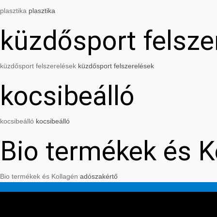
plasztika
plasztika
küzdősport felsze
küzdősport felszerelések
küzdősport felszerelések
kocsibeálló
kocsibeálló
kocsibeálló
Bio termékek és K
Bio termékek és Kollagén
adószakértő