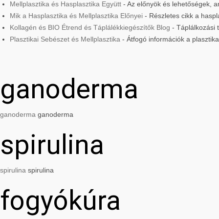
Mellplasztika és Hasplasztika Együtt
- Az előnyök és lehetőségek, am
Mik a Hasplasztika és Mellplasztika Előnyei
- Részletes cikk a haspla
Kollagén és BIO Étrend és Táplálékkiegészítők Blog
- Táplálkozási
Plasztikai Sebészet és Mellplasztika
- Átfogó információk a plasztik
ganoderma
ganoderma
ganoderma
spirulina
spirulina
spirulina
fogyókúra