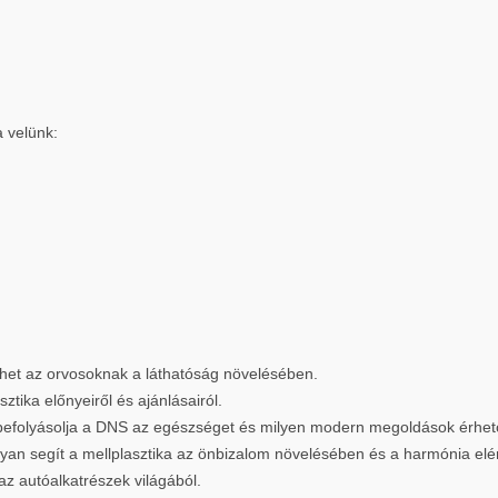
a velünk:
íthet az orvosoknak a láthatóság növelésében.
ztika előnyeiről és ajánlásairól.
befolyásolja a DNS az egészséget és milyen modern megoldások érhető
yan segít a mellplasztika az önbizalom növelésében és a harmónia el
az autóalkatrészek világából.