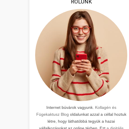
RÓLUNK
Internet búvárok vagyunk.
Kollagén és
Fügekaktusz Blog
oldalunkat azzal a céllal hoztuk
létre, hogy láthatóbbá tegyük a hazai
vállalkozásokat az online térben. Ezt
a digitális