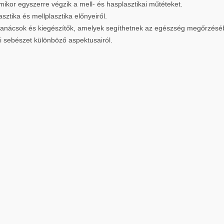
ikor egyszerre végzik a mell- és hasplasztikai műtéteket.
sztika és mellplasztika előnyeiről.
 tanácsok és kiegészítők, amelyek segíthetnek az egészség megőrzésé
ai sebészet különböző aspektusairól.