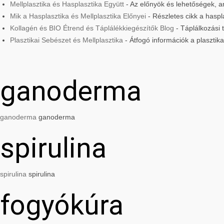
Mellplasztika és Hasplasztika Együtt
- Az előnyök és lehetőségek, am
Mik a Hasplasztika és Mellplasztika Előnyei
- Részletes cikk a haspla
Kollagén és BIO Étrend és Táplálékkiegészítők Blog
- Táplálkozási
Plasztikai Sebészet és Mellplasztika
- Átfogó információk a plasztik
ganoderma
ganoderma
ganoderma
spirulina
spirulina
spirulina
fogyókúra