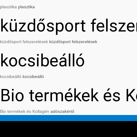
plasztika
plasztika
küzdősport felsze
küzdősport felszerelések
küzdősport felszerelések
kocsibeálló
kocsibeálló
kocsibeálló
Bio termékek és K
Bio termékek és Kollagén
adószakértő