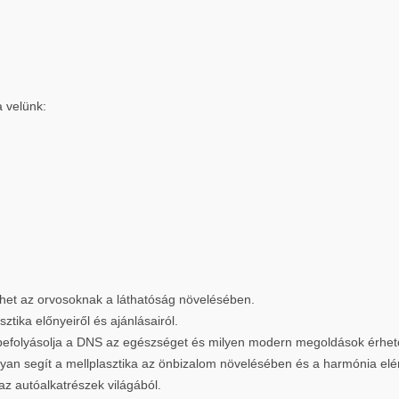
a velünk:
íthet az orvosoknak a láthatóság növelésében.
ztika előnyeiről és ajánlásairól.
befolyásolja a DNS az egészséget és milyen modern megoldások érhető
yan segít a mellplasztika az önbizalom növelésében és a harmónia el
az autóalkatrészek világából.