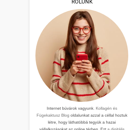
RÓLUNK
Internet búvárok vagyunk.
Kollagén és
Fügekaktusz Blog
oldalunkat azzal a céllal hoztuk
létre, hogy láthatóbbá tegyük a hazai
vállalkozásokat az online térben. Ezt
a digitális