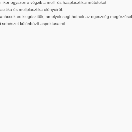
ikor egyszerre végzik a mell- és hasplasztikai műtéteket.
sztika és mellplasztika előnyeiről.
 tanácsok és kiegészítők, amelyek segíthetnek az egészség megőrzésé
ai sebészet különböző aspektusairól.