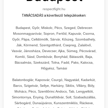
respectfight.hu
TANÁCSADÁS a következő településeken:
Budapest, Győr, Miskolc, Pécs, Szeged, Debrecen
Mosonmagyaróvár, Sopron, Fertőd, Kapuvár, Csorna,
Győr, Pápa, Celldömölk, Sárvár, Kőszeg, Szombathely,
Ják, Körmend, Szentgotthárd, Csepreg, Zalalövő,
Vasvár, Jánosháza, Devecser, Ajka, Sümeg, Pécsvárad,
Komló, Sásd, Dombóvár, Bonyhád, Bátaszék, Baja,
Bácsalmás, Szekszárd, Tolna, Fadd, Paks, Kalocsa,
Hőgyész, Tamási
Balatonboglár, Kaposvár, Csurgó, Nagyatád, Kadarkút,
Barcs, Szigetvár, Sellye, Harkány, Siklós, Villány, Bóly,
Mohács, Pécs, Szentlőrinc Andocs, Tab, Lengyeltóti,
Simontornya, Enying, Dunaföldvár, Solt, Szabadszállás,
Sárbogárd, Dunaújváros, Kunszentmiklós, Ráckeve,