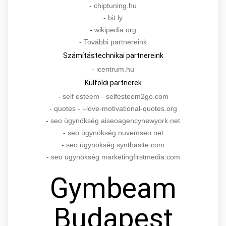
-
chiptuning.hu
-
bit.ly
-
wikipedia.org
-
További partnereink
Számítástechnikai partnereink
-
icentrum.hu
Külföldi partnerek
-
self esteem - selfesteem2go.com
-
quotes - i-love-motivational-quotes.org
-
seo ügynökség aiseoagencynewyork.net
-
seo ügynökség nuvemseo.net
-
seo ügynökség synthasite.com
-
seo ügynökség marketingfirstmedia.com
Gymbeam
Budapest