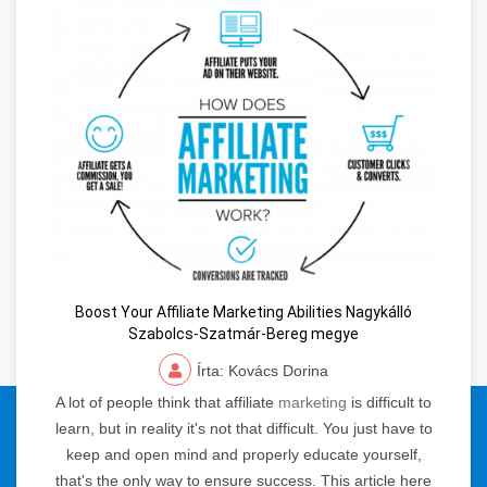
Boost Your Affiliate Marketing Abilities Nagykálló
Szabolcs-Szatmár-Bereg megye
Írta: Kovács Dorina
A lot of people think that affiliate
marketing
is difficult to
© 2024 Orvosi Keresőmarketing és Tartalomgyártás. Minden jog
learn, but in reality it's not that difficult. You just have to
fenntartva.
keep and open mind and properly educate yourself,
that's the only way to ensure success. This article here