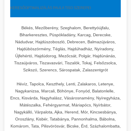
KERESŐOPTIMALIZÁLÁS PAULA TISO SZEREPEI
Békés, Mezőberény, Szeghalom, Berettyóújfalu,
Biharkeresztes, Püspökladány, Karcag, Derecske,
Nádudvar, Hajdúszoboszló, Debrecen, Balmazújváros,
Hajdúböszörmény, Téglás, Hajdúhadház, Nyíradony,
Újfehértó, Hajdúdorog, Mezőcsát, Polgár, Hajdúnánás,
Tiszaújváros, Tiszavasvári, Tiszalök, Tokaj, Felsőzsolca,
Szikszó, Szerencs, Sárospatak, Zalaszentgrót
Hévíz, Tapolca, Keszthely, Lenti, Zalakaros, Letenye,
Nagykanizsa, Marcali, Böhönye, Fonyód, Balatonlelle,
Encs, Kisvárda, Nagyhalász, Vásárosnamény, Nyíregyháza,
Mátészalka, Fehérgyarmat, Máriapócs, Nyírbátor,
Nagykálló, Várpalota, Ajka, Herend, Mór, Kincsesbánya,
Oroszlány, Kisbér, Tatabánya, Pannonhalma, Bábolna,
Komárom, Tata, Pilisvörösvár, Bicske, Érd, Százhalombatta,