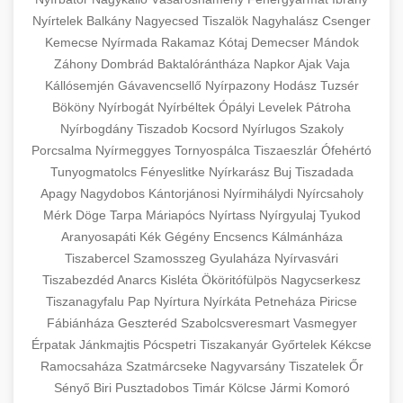
Nyírtelek
Balkány
Nagyecsed
Tiszalök
Nagyhalász
Csenger
Kemecse
Nyírmada
Rakamaz
Kótaj
Demecser
Mándok
Záhony
Dombrád
Baktalórántháza
Napkor
Ajak
Vaja
Kállósemjén
Gávavencsellő
Nyírpazony
Hodász
Tuzsér
Bököny
Nyírbogát
Nyírbéltek
Ópályi
Levelek
Pátroha
Nyírbogdány
Tiszadob
Kocsord
Nyírlugos
Szakoly
Porcsalma
Nyírmeggyes
Tornyospálca
Tiszaeszlár
Ófehértó
Tunyogmatolcs
Fényeslitke
Nyírkarász
Buj
Tiszadada
Apagy
Nagydobos
Kántorjánosi
Nyírmihálydi
Nyírcsaholy
Mérk
Döge
Tarpa
Máriapócs
Nyírtass
Nyírgyulaj
Tyukod
Aranyosapáti
Kék
Gégény
Encsencs
Kálmánháza
Tiszabercel
Szamosszeg
Gyulaháza
Nyírvasvári
Tiszabezdéd
Anarcs
Kisléta
Ököritófülpös
Nagycserkesz
Tiszanagyfalu
Pap
Nyírtura
Nyírkáta
Petneháza
Piricse
Fábiánháza
Geszteréd
Szabolcsveresmart
Vasmegyer
Érpatak
Jánkmajtis
Pócspetri
Tiszakanyár
Győrtelek
Kékcse
Ramocsaháza
Szatmárcseke
Nagyvarsány
Tiszatelek
Őr
Sényő
Biri
Pusztadobos
Timár
Kölcse
Jármi
Komoró