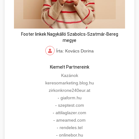
Footer linkek Nagykálló Szabolcs-Szatmár-Bereg
megye
Írta: Kovács Dorina
Kiemelt Partnereink
Kazánok
keresomarketing.blog.hu
zirkonkrone240eur.at
-
giaform.hu
-
szeptest.com
-
attilaglazer.com
-
ameamed.com
-
rendeles.tel
-
onlinebor.hu