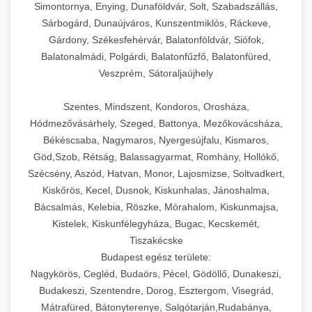
Simontornya, Enying, Dunaföldvár, Solt, Szabadszállás,
Sárbogárd, Dunaújváros, Kunszentmiklós, Ráckeve,
Gárdony, Székesfehérvár, Balatonföldvár, Siófok,
Balatonalmádi, Polgárdi, Balatonfűzfő, Balatonfüred,
Veszprém, Sátoraljaújhely
Szentes, Mindszent, Kondoros, Orosháza,
Hódmezővásárhely, Szeged, Battonya, Mezőkovácsháza,
Békéscsaba, Nagymaros, Nyergesújfalu, Kismaros,
Göd,Szob, Rétság, Balassagyarmat, Romhány, Hollókő,
Szécsény, Aszód, Hatvan, Monor, Lajosmizse, Soltvadkert,
Kiskőrös, Kecel, Dusnok, Kiskunhalas, Jánoshalma,
Bácsalmás, Kelebia, Röszke, Mórahalom, Kiskunmajsa,
Kistelek, Kiskunfélegyháza, Bugac, Kecskemét,
Tiszakécske
Budapest egész területe:
Nagykörös, Cegléd, Budaörs, Pécel, Gödöllő, Dunakeszi,
Budakeszi, Szentendre, Dorog, Esztergom, Visegrád,
Mátrafüred, Bátonyterenye, Salgótarján,Rudabánya,