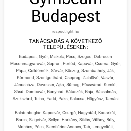
Budapest
respectfight.hu
TANÁCSADÁS A KÖVETKEZŐ
TELEPÜLÉSEKEN:
Budapest, Győr, Miskolc, Pécs, Szeged, Debrecen
Mosonmagyaróvár, Sopron, Fertőd, Kapuvár, Csorna, Győr,
Pápa, Celldömölk, Sárvár, Kőszeg, Szombathely, Ják,
Körmend, Szentgotthárd, Csepreg, Zalalövő, Vasvár,
Jánosháza, Devecser, Ajka, Sümeg, Pécsvárad, Komló,
Sásd, Dombóvár, Bonyhád, Bátaszék, Baja, Bácsalmás,
Szekszárd, Tolna, Fadd, Paks, Kalocsa, Hőgyész, Tamási
Balatonboglár, Kaposvár, Csurgó, Nagyatád, Kadarkút,
Barcs, Szigetvár, Sellye, Harkány, Siklós, Villány, Bóly,
Mohács, Pécs, Szentlőrinc Andocs, Tab, Lengyeltóti,