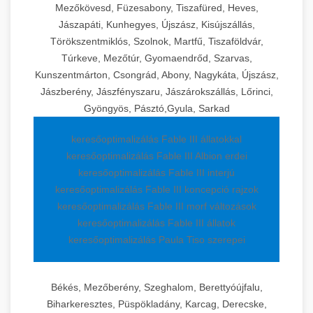
Mezőkövesd, Füzesabony, Tiszafüred, Heves,
Jászapáti, Kunhegyes, Újszász, Kisújszállás,
Törökszentmiklós, Szolnok, Martfű, Tiszaföldvár,
Túrkeve, Mezőtúr, Gyomaendrőd, Szarvas,
Kunszentmárton, Csongrád, Abony, Nagykáta, Újszász,
Jászberény, Jászfényszaru, Jászárokszállás, Lőrinci,
Gyöngyös, Pásztó,Gyula, Sarkad
keresőoptimalizálás Fable III állatokkal
keresőoptimalizálás Fable III Albion erdei
keresőoptimalizálás Fable III interjú
keresőoptimalizálás Fable III koncepció rajzok
keresőoptimalizálás Fable III morf változások
keresőoptimalizálás Fable III állatok
keresőoptimalizálás Paula Tiso szerepei
Békés, Mezőberény, Szeghalom, Berettyóújfalu,
Biharkeresztes, Püspökladány, Karcag, Derecske,