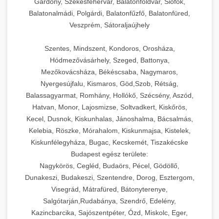
Gárdony, Székesfehérvár, Balatonföldvár, Siófok,
Balatonalmádi, Polgárdi, Balatonfűzfő, Balatonfüred,
Veszprém, Sátoraljaújhely
Szentes, Mindszent, Kondoros, Orosháza,
Hódmezővásárhely, Szeged, Battonya,
Mezőkovácsháza, Békéscsaba, Nagymaros,
Nyergesújfalu, Kismaros, Göd,Szob, Rétság,
Balassagyarmat, Romhány, Hollókő, Szécsény, Aszód,
Hatvan, Monor, Lajosmizse, Soltvadkert, Kiskőrös,
Kecel, Dusnok, Kiskunhalas, Jánoshalma, Bácsalmás,
Kelebia, Röszke, Mórahalom, Kiskunmajsa, Kistelek,
Kiskunfélegyháza, Bugac, Kecskemét, Tiszakécske
Budapest egész területe:
Nagykörös, Cegléd, Budaörs, Pécel, Gödöllő,
Dunakeszi, Budakeszi, Szentendre, Dorog, Esztergom,
Visegrád, Mátrafüred, Bátonyterenye,
Salgótarján,Rudabánya, Szendrő, Edelény,
Kazincbarcika, Sajószentpéter, Ózd, Miskolc, Eger,