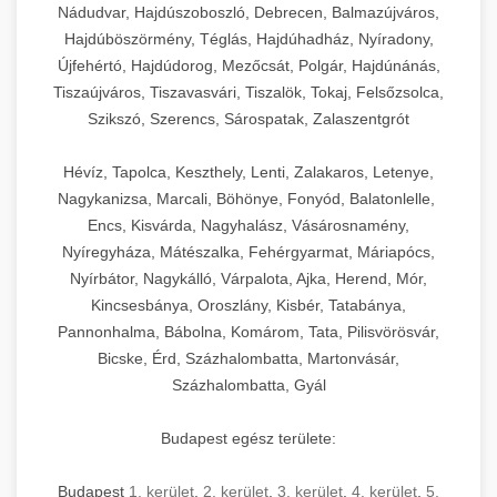
Nádudvar, Hajdúszoboszló, Debrecen, Balmazújváros,
Hajdúböszörmény, Téglás, Hajdúhadház, Nyíradony,
Újfehértó, Hajdúdorog, Mezőcsát, Polgár, Hajdúnánás,
Tiszaújváros, Tiszavasvári, Tiszalök, Tokaj, Felsőzsolca,
Szikszó, Szerencs, Sárospatak, Zalaszentgrót
Hévíz, Tapolca, Keszthely, Lenti, Zalakaros, Letenye,
Nagykanizsa, Marcali, Böhönye, Fonyód, Balatonlelle,
Encs, Kisvárda, Nagyhalász, Vásárosnamény,
Nyíregyháza, Mátészalka, Fehérgyarmat, Máriapócs,
Nyírbátor, Nagykálló, Várpalota, Ajka, Herend, Mór,
Kincsesbánya, Oroszlány, Kisbér, Tatabánya,
Pannonhalma, Bábolna, Komárom, Tata, Pilisvörösvár,
Bicske, Érd, Százhalombatta, Martonvásár,
Százhalombatta, Gyál
Budapest egész területe:
Budapest
1. kerület
,
2. kerület
,
3. kerület
,
4. kerület
,
5.