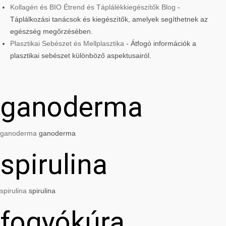
Kollagén és BIO Étrend és Táplálékkiegészítők Blog
-
Táplálkozási tanácsok és kiegészítők, amelyek segíthetnek az
egészség megőrzésében.
Plasztikai Sebészet és Mellplasztika
- Átfogó információk a
plasztikai sebészet különböző aspektusairól.
ganoderma
ganoderma
ganoderma
spirulina
spirulina
spirulina
fogyókúra