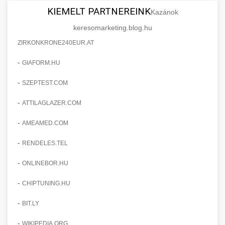
KIEMELT PARTNEREINK
Kazánok
keresomarketing.blog.hu
ZIRKONKRONE240EUR.AT
-
GIAFORM.HU
-
SZEPTEST.COM
-
ATTILAGLAZER.COM
-
AMEAMED.COM
-
RENDELES.TEL
-
ONLINEBOR.HU
-
CHIPTUNING.HU
-
BIT.LY
-
WIKIPEDIA.ORG