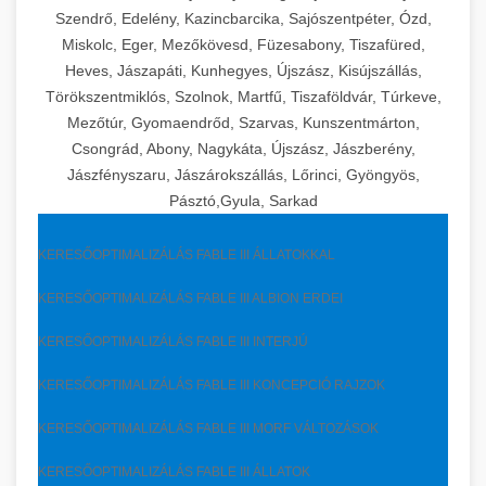
Szendrő, Edelény, Kazincbarcika, Sajószentpéter, Ózd,
Miskolc, Eger, Mezőkövesd, Füzesabony, Tiszafüred,
Heves, Jászapáti, Kunhegyes, Újszász, Kisújszállás,
Törökszentmiklós, Szolnok, Martfű, Tiszaföldvár, Túrkeve,
Mezőtúr, Gyomaendrőd, Szarvas, Kunszentmárton,
Csongrád, Abony, Nagykáta, Újszász, Jászberény,
Jászfényszaru, Jászárokszállás, Lőrinci, Gyöngyös,
Pásztó,Gyula, Sarkad
KERESŐOPTIMALIZÁLÁS FABLE III ÁLLATOKKAL
KERESŐOPTIMALIZÁLÁS FABLE III ALBION ERDEI
KERESŐOPTIMALIZÁLÁS FABLE III INTERJÚ
KERESŐOPTIMALIZÁLÁS FABLE III KONCEPCIÓ RAJZOK
KERESŐOPTIMALIZÁLÁS FABLE III MORF VÁLTOZÁSOK
KERESŐOPTIMALIZÁLÁS FABLE III ÁLLATOK