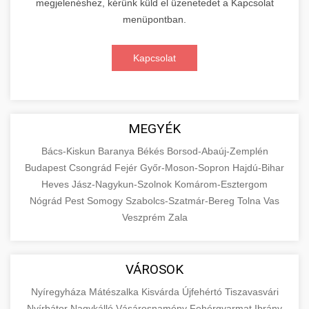
megjelenéshez, kérünk küld el üzenetedet a Kapcsolat
menüpontban.
Kapcsolat
MEGYÉK
Bács-Kiskun
Baranya
Békés
Borsod-Abaúj-Zemplén
Budapest
Csongrád
Fejér
Győr-Moson-Sopron
Hajdú-Bihar
Heves
Jász-Nagykun-Szolnok
Komárom-Esztergom
Nógrád
Pest
Somogy
Szabolcs-Szatmár-Bereg
Tolna
Vas
Veszprém
Zala
VÁROSOK
Nyíregyháza
Mátészalka
Kisvárda
Újfehértó
Tiszavasvári
Nyírbátor
Nagykálló
Vásárosnamény
Fehérgyarmat
Ibrány