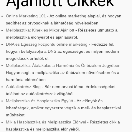
Ajánlott Cikkek
Online Marketing 101
- Az online marketing alapjai, és hogyan
segíthet az orvosoknak a láthatóság növelésében.
Mellplasztika: Kinek és Mikor Ajánlott
- Részletes útmutató a
mellplasztika előnyeiről és ajánlásairól.
DNA és Egészég központú online marketing
- Fedezze fel,
hogyan befolyásolja a DNS az egészséget és milyen modern
megoldások érhetők el.
Mellplasztika: Átalakulás a Harmónia és Önbizalom Jegyében
-
Hogyan segít a mellplasztika az önbizalom növelésében és a
harmónia elérésében.
Autóalkatrész Blog
- Bár nem orvosi téma, érdekességeket
találhat az autóalkatrészek világából.
Mellplasztika és Hasplasztika Együtt
- Az előnyök és
lehetőségek, amikor egyszerre végzik a mell- és hasplasztikai
műtéteket.
Mik a Hasplasztika és Mellplasztika Előnyei
- Részletes cikk a
hasplasztika és mellplasztika előnyeiről.