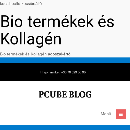
kocsibeálló
kocsibeálló
Bio termékek és
Kollagén
Bio termékek és Kollagén
adószakértő
Hívjon minket: +36 70 629 06 90
Menü