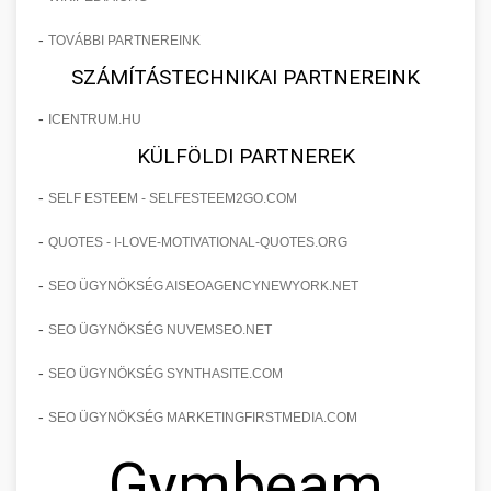
-
TOVÁBBI PARTNEREINK
SZÁMÍTÁSTECHNIKAI PARTNEREINK
-
ICENTRUM.HU
KÜLFÖLDI PARTNEREK
-
SELF ESTEEM - SELFESTEEM2GO.COM
-
QUOTES - I-LOVE-MOTIVATIONAL-QUOTES.ORG
-
SEO ÜGYNÖKSÉG AISEOAGENCYNEWYORK.NET
-
SEO ÜGYNÖKSÉG NUVEMSEO.NET
-
SEO ÜGYNÖKSÉG SYNTHASITE.COM
-
SEO ÜGYNÖKSÉG MARKETINGFIRSTMEDIA.COM
Gymbeam