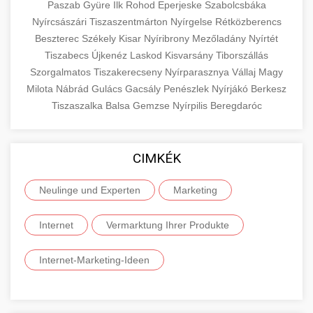
Paszab
Gyüre
Ilk
Rohod
Eperjeske
Szabolcsbáka
Nyírcsászári
Tiszaszentmárton
Nyírgelse
Rétközberencs
Beszterec
Székely
Kisar
Nyíribrony
Mezőladány
Nyírtét
Tiszabecs
Újkenéz
Laskod
Kisvarsány
Tiborszállás
Szorgalmatos
Tiszakerecseny
Nyírparasznya
Vállaj
Magy
Milota
Nábrád
Gulács
Gacsály
Penészlek
Nyírjákó
Berkesz
Tiszaszalka
Balsa
Gemzse
Nyírpilis
Beregdaróc
CIMKÉK
Neulinge und Experten
Marketing
Internet
Vermarktung Ihrer Produkte
Internet-Marketing-Ideen