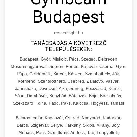
Budapest
respectfight.hu
TANÁCSADÁS A KÖVETKEZŐ
TELEPÜLÉSEKEN:
Budapest, Győr, Miskolc, Pécs, Szeged, Debrecen
Mosonmagyaróvár, Sopron, Fertőd, Kapuvár, Csorna, Győr,
Pápa, Celldömölk, Sárvár, Kőszeg, Szombathely, Ják,
Körmend, Szentgotthárd, Csepreg, Zalalövő, Vasvár,
Jánosháza, Devecser, Ajka, Sümeg, Pécsvárad, Komló,
Sásd, Dombóvár, Bonyhád, Bátaszék, Baja, Bácsalmás,
Szekszárd, Tolna, Fadd, Paks, Kalocsa, Hőgyész, Tamási
Balatonboglár, Kaposvár, Csurgó, Nagyatád, Kadarkút,
Barcs, Szigetvár, Sellye, Harkány, Siklós, Villány, Bóly,
Mohács, Pécs, Szentlőrinc Andocs, Tab, Lengyeltóti,