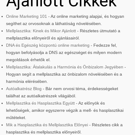
Ajánlott Cikkek
Online Marketing 101
- Az online marketing alapjai, és hogyan
segíthet az orvosoknak a láthatóság növelésében.
Mellplasztika: Kinek és Mikor Ajánlott
- Részletes útmutató a
mellplasztika előnyeiről és ajánlásairól.
DNA és Egészég központú online marketing
- Fedezze fel,
hogyan befolyásolja a DNS az egészséget és milyen modern
megoldások érhetők el.
Mellplasztika: Átalakulás a Harmónia és Önbizalom Jegyében
-
Hogyan segít a mellplasztika az önbizalom növelésében és a
harmónia elérésében.
Autóalkatrész Blog
- Bár nem orvosi téma, érdekességeket
találhat az autóalkatrészek világából.
Mellplasztika és Hasplasztika Együtt
- Az előnyök és
lehetőségek, amikor egyszerre végzik a mell- és hasplasztikai
műtéteket.
Mik a Hasplasztika és Mellplasztika Előnyei
- Részletes cikk a
hasplasztika és mellplasztika előnyeiről.