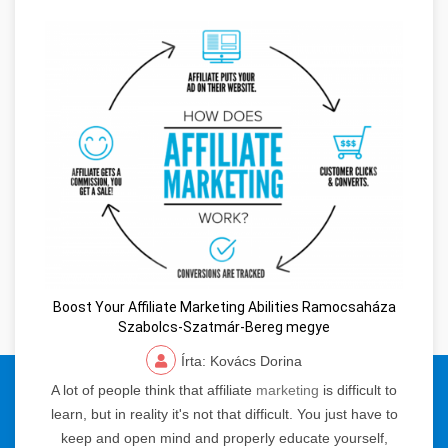
Boost Your Affiliate Marketing Abilities Ramocsaháza
Szabolcs-Szatmár-Bereg megye
Írta: Kovács Dorina
© 2024 Orvosi Keresőmarketing és Tartalomgyártás. Minden jog
A lot of people think that affiliate
marketing
is difficult to
fenntartva.
learn, but in reality it's not that difficult. You just have to
keep and open mind and properly educate yourself,