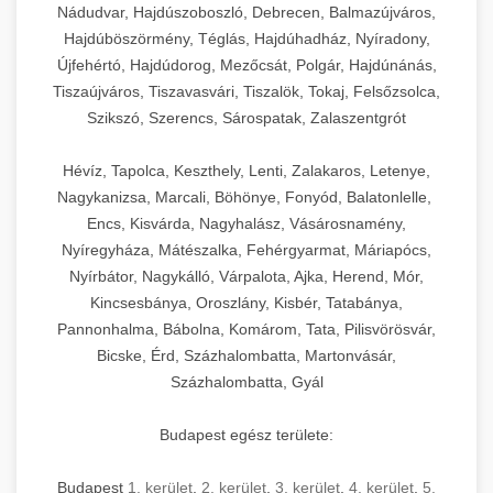
Nádudvar, Hajdúszoboszló, Debrecen, Balmazújváros,
Hajdúböszörmény, Téglás, Hajdúhadház, Nyíradony,
Újfehértó, Hajdúdorog, Mezőcsát, Polgár, Hajdúnánás,
Tiszaújváros, Tiszavasvári, Tiszalök, Tokaj, Felsőzsolca,
Szikszó, Szerencs, Sárospatak, Zalaszentgrót
Hévíz, Tapolca, Keszthely, Lenti, Zalakaros, Letenye,
Nagykanizsa, Marcali, Böhönye, Fonyód, Balatonlelle,
Encs, Kisvárda, Nagyhalász, Vásárosnamény,
Nyíregyháza, Mátészalka, Fehérgyarmat, Máriapócs,
Nyírbátor, Nagykálló, Várpalota, Ajka, Herend, Mór,
Kincsesbánya, Oroszlány, Kisbér, Tatabánya,
Pannonhalma, Bábolna, Komárom, Tata, Pilisvörösvár,
Bicske, Érd, Százhalombatta, Martonvásár,
Százhalombatta, Gyál
Budapest egész területe:
Budapest
1. kerület
,
2. kerület
,
3. kerület
,
4. kerület
,
5.