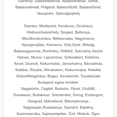
Gárdony, Székesfehérvár, Balatonföldvár, Siófok,
Balatonalmádi, Polgárdi, Balatonfűzfő, Balatonfüred,
Veszprém, Sátoraljaújhely
Szentes, Mindszent, Kondoros, Orosháza,
Hódmezővásárhely, Szeged, Battonya,
Mezőkovácsháza, Békéscsaba, Nagymaros,
Nyergesújfalu, Kismaros, Göd,Szob, Rétság,
Balassagyarmat, Romhány, Hollókő, Szécsény, Aszód,
Hatvan, Monor, Lajosmizse, Soltvadkert, Kiskőrös,
Kecel, Dusnok, Kiskunhalas, Jánoshalma, Bácsalmás,
Kelebia, Röszke, Mórahalom, Kiskunmajsa, Kistelek,
Kiskunfélegyháza, Bugac, Kecskemét, Tiszakécske
Budapest egész területe:
Nagykörös, Cegléd, Budaörs, Pécel, Gödöllő,
Dunakeszi, Budakeszi, Szentendre, Dorog, Esztergom,
Visegrád, Mátrafüred, Bátonyterenye,
Salgótarján,Rudabánya, Szendrő, Edelény,
Kazincbarcika, Sajószentpéter, Ózd, Miskolc, Eger,