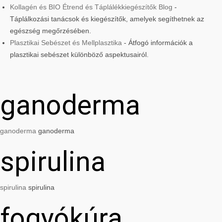
Kollagén és BIO Étrend és Táplálékkiegészítők Blog
-
Táplálkozási tanácsok és kiegészítők, amelyek segíthetnek az
egészség megőrzésében.
Plasztikai Sebészet és Mellplasztika
- Átfogó információk a
plasztikai sebészet különböző aspektusairól.
ganoderma
ganoderma
ganoderma
spirulina
spirulina
spirulina
fogyókúra