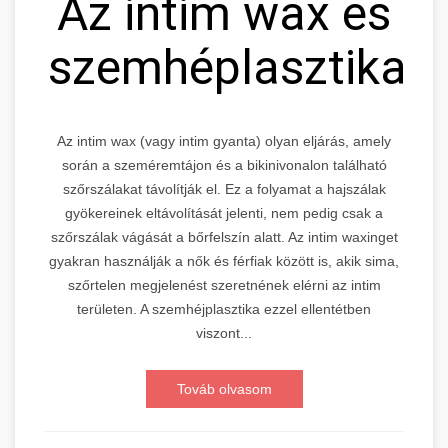
Az intim wax és
szemhéplasztika
Az intim wax (vagy intim gyanta) olyan eljárás, amely
során a szeméremtájon és a bikinivonalon található
szőrszálakat távolítják el. Ez a folyamat a hajszálak
gyökereinek eltávolítását jelenti, nem pedig csak a
szőrszálak vágását a bőrfelszín alatt. Az intim waxinget
gyakran használják a nők és férfiak között is, akik sima,
szőrtelen megjelenést szeretnének elérni az intim
területen. A szemhéjplasztika ezzel ellentétben
viszont...
Továb olvasom