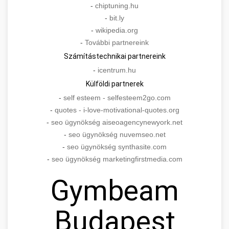
-
chiptuning.hu
-
bit.ly
-
wikipedia.org
-
További partnereink
Számítástechnikai partnereink
-
icentrum.hu
Külföldi partnerek
-
self esteem - selfesteem2go.com
-
quotes - i-love-motivational-quotes.org
-
seo ügynökség aiseoagencynewyork.net
-
seo ügynökség nuvemseo.net
-
seo ügynökség synthasite.com
-
seo ügynökség marketingfirstmedia.com
Gymbeam
Budapest