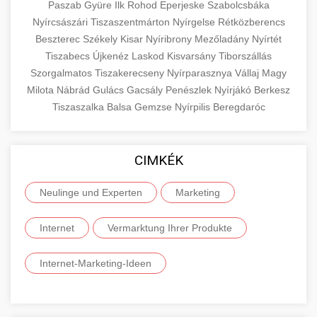
Paszab
Gyüre
Ilk
Rohod
Eperjeske
Szabolcsbáka
Nyírcsászári
Tiszaszentmárton
Nyírgelse
Rétközberencs
Beszterec
Székely
Kisar
Nyíribrony
Mezőladány
Nyírtét
Tiszabecs
Újkenéz
Laskod
Kisvarsány
Tiborszállás
Szorgalmatos
Tiszakerecseny
Nyírparasznya
Vállaj
Magy
Milota
Nábrád
Gulács
Gacsály
Penészlek
Nyírjákó
Berkesz
Tiszaszalka
Balsa
Gemzse
Nyírpilis
Beregdaróc
CIMKÉK
Neulinge und Experten
Marketing
Internet
Vermarktung Ihrer Produkte
Internet-Marketing-Ideen