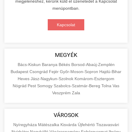
megjelenéshez, kérünk küld el üzenetedet a Kapcsolat
menüpontban.
Kapcsolat
MEGYÉK
Bács-Kiskun
Baranya
Békés
Borsod-Abaúj-Zemplén
Budapest
Csongrád
Fejér
Győr-Moson-Sopron
Hajdú-Bihar
Heves
Jász-Nagykun-Szolnok
Komárom-Esztergom
Nógrád
Pest
Somogy
Szabolcs-Szatmár-Bereg
Tolna
Vas
Veszprém
Zala
VÁROSOK
Nyíregyháza
Mátészalka
Kisvárda
Újfehértó
Tiszavasvári
Nyírbátor
Nagykálló
Vásárosnamény
Fehérgyarmat
Ibrány