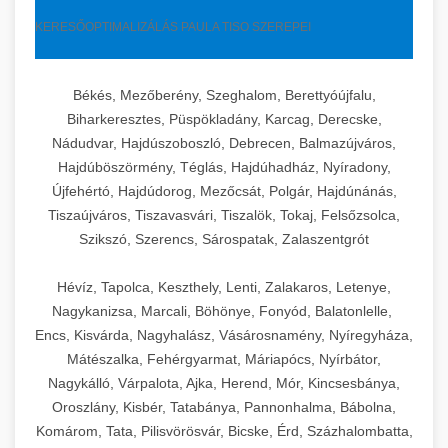
KERESŐOPTIMALIZÁLÁS PAULA TISO SZEREPEI
Békés, Mezőberény, Szeghalom, Berettyóújfalu,
Biharkeresztes, Püspökladány, Karcag, Derecske,
Nádudvar, Hajdúszoboszló, Debrecen, Balmazújváros,
Hajdúböszörmény, Téglás, Hajdúhadház, Nyíradony,
Újfehértó, Hajdúdorog, Mezőcsát, Polgár, Hajdúnánás,
Tiszaújváros, Tiszavasvári, Tiszalök, Tokaj, Felsőzsolca,
Szikszó, Szerencs, Sárospatak, Zalaszentgrót
Hévíz, Tapolca, Keszthely, Lenti, Zalakaros, Letenye,
Nagykanizsa, Marcali, Böhönye, Fonyód, Balatonlelle,
Encs, Kisvárda, Nagyhalász, Vásárosnamény, Nyíregyháza,
Mátészalka, Fehérgyarmat, Máriapócs, Nyírbátor,
Nagykálló, Várpalota, Ajka, Herend, Mór, Kincsesbánya,
Oroszlány, Kisbér, Tatabánya, Pannonhalma, Bábolna,
Komárom, Tata, Pilisvörösvár, Bicske, Érd, Százhalombatta,