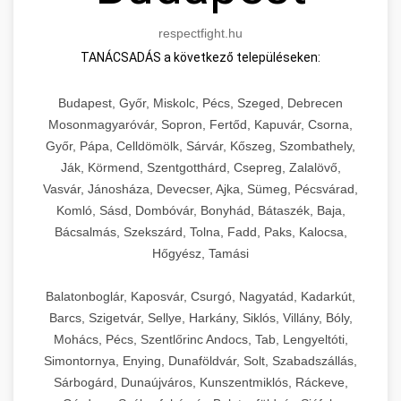
respectfight.hu
TANÁCSADÁS a következő településeken:
Budapest, Győr, Miskolc, Pécs, Szeged, Debrecen
Mosonmagyaróvár, Sopron, Fertőd, Kapuvár, Csorna,
Győr, Pápa, Celldömölk, Sárvár, Kőszeg, Szombathely,
Ják, Körmend, Szentgotthárd, Csepreg, Zalalövő,
Vasvár, Jánosháza, Devecser, Ajka, Sümeg, Pécsvárad,
Komló, Sásd, Dombóvár, Bonyhád, Bátaszék, Baja,
Bácsalmás, Szekszárd, Tolna, Fadd, Paks, Kalocsa,
Hőgyész, Tamási
Balatonboglár, Kaposvár, Csurgó, Nagyatád, Kadarkút,
Barcs, Szigetvár, Sellye, Harkány, Siklós, Villány, Bóly,
Mohács, Pécs, Szentlőrinc Andocs, Tab, Lengyeltóti,
Simontornya, Enying, Dunaföldvár, Solt, Szabadszállás,
Sárbogárd, Dunaújváros, Kunszentmiklós, Ráckeve,