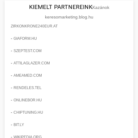
KIEMELT PARTNEREINK
Kazánok
keresomarketing.blog.hu
ZIRKONKRONE240EUR.AT
-
GIAFORM.HU
-
SZEPTEST.COM
-
ATTILAGLAZER.COM
-
AMEAMED.COM
-
RENDELES.TEL
-
ONLINEBOR.HU
-
CHIPTUNING.HU
-
BIT.LY
-
WIKIPEDIA.ORG