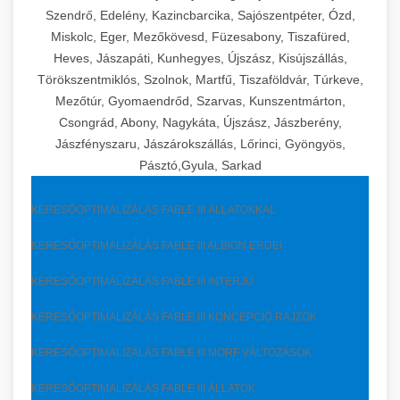
Szendrő, Edelény, Kazincbarcika, Sajószentpéter, Ózd,
Miskolc, Eger, Mezőkövesd, Füzesabony, Tiszafüred,
Heves, Jászapáti, Kunhegyes, Újszász, Kisújszállás,
Törökszentmiklós, Szolnok, Martfű, Tiszaföldvár, Túrkeve,
Mezőtúr, Gyomaendrőd, Szarvas, Kunszentmárton,
Csongrád, Abony, Nagykáta, Újszász, Jászberény,
Jászfényszaru, Jászárokszállás, Lőrinci, Gyöngyös,
Pásztó,Gyula, Sarkad
KERESŐOPTIMALIZÁLÁS FABLE III ÁLLATOKKAL
KERESŐOPTIMALIZÁLÁS FABLE III ALBION ERDEI
KERESŐOPTIMALIZÁLÁS FABLE III INTERJÚ
KERESŐOPTIMALIZÁLÁS FABLE III KONCEPCIÓ RAJZOK
KERESŐOPTIMALIZÁLÁS FABLE III MORF VÁLTOZÁSOK
KERESŐOPTIMALIZÁLÁS FABLE III ÁLLATOK