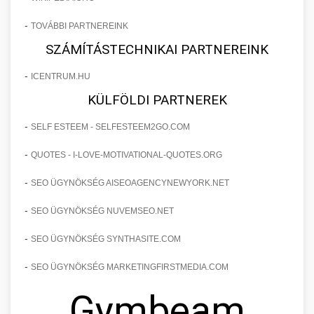
-
TOVÁBBI PARTNEREINK
SZÁMÍTÁSTECHNIKAI PARTNEREINK
-
ICENTRUM.HU
KÜLFÖLDI PARTNEREK
-
SELF ESTEEM - SELFESTEEM2GO.COM
-
QUOTES - I-LOVE-MOTIVATIONAL-QUOTES.ORG
-
SEO ÜGYNÖKSÉG AISEOAGENCYNEWYORK.NET
-
SEO ÜGYNÖKSÉG NUVEMSEO.NET
-
SEO ÜGYNÖKSÉG SYNTHASITE.COM
-
SEO ÜGYNÖKSÉG MARKETINGFIRSTMEDIA.COM
Gymbeam