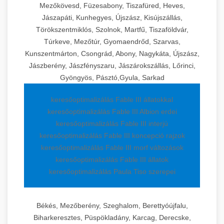
Mezőkövesd, Füzesabony, Tiszafüred, Heves,
Jászapáti, Kunhegyes, Újszász, Kisújszállás,
Törökszentmiklós, Szolnok, Martfű, Tiszaföldvár,
Túrkeve, Mezőtúr, Gyomaendrőd, Szarvas,
Kunszentmárton, Csongrád, Abony, Nagykáta, Újszász,
Jászberény, Jászfényszaru, Jászárokszállás, Lőrinci,
Gyöngyös, Pásztó,Gyula, Sarkad
keresőoptimalizálás Fable III állatokkal
keresőoptimalizálás Fable III Albion erdei
keresőoptimalizálás Fable III interjú
keresőoptimalizálás Fable III koncepció rajzok
keresőoptimalizálás Fable III morf változások
keresőoptimalizálás Fable III állatok
keresőoptimalizálás Paula Tiso szerepei
Békés, Mezőberény, Szeghalom, Berettyóújfalu,
Biharkeresztes, Püspökladány, Karcag, Derecske,