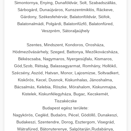
Simontornya, Enying, Dunaföldvár, Solt, Szabadszállás,
Sárbogárd, Dunaújváros, Kunszentmiklós, Ráckeve,
Gárdony, Székesfehérvár, Balatonföldvár, Siófok,
Balatonalmádi, Polgárdi, Balatonfűzfő, Balatonfüred,
Veszprém, Sátoraljaújhely
Szentes, Mindszent, Kondoros, Orosháza,
Hódmezővásárhely, Szeged, Battonya, Mezőkovácsháza,
Békéscsaba, Nagymaros, Nyergesújfalu, Kismaros,
Göd,Szob, Rétság, Balassagyarmat, Romhány, Hollókő,
Szécsény, Aszód, Hatvan, Monor, Lajosmizse, Soltvadkert,
Kiskőrös, Kecel, Dusnok, Kiskunhalas, Jánoshalma,
Bácsalmás, Kelebia, Röszke, Mórahalom, Kiskunmajsa,
Kistelek, Kiskunfélegyháza, Bugac, Kecskemét,
Tiszakécske
Budapest egész területe:
Nagykörös, Cegléd, Budaörs, Pécel, Gödöllő, Dunakeszi,
Budakeszi, Szentendre, Dorog, Esztergom, Visegrád,
Mátrafüred, Bátonyterenye, Salgótarján,Rudabánya,