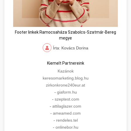
Footer linkek Ramocsaháza Szabolcs-Szatmár-Bereg
megye
Írta: Kovács Dorina
Kiemelt Partnereink
Kazánok
keresomarketing.blog.hu
zirkonkrone240eur.at
-
giaform.hu
-
szeptest.com
-
attilaglazer.com
-
ameamed.com
-
rendeles.tel
-
onlinebor.hu