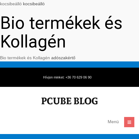
kocsibeálló
kocsibeálló
Bio termékek és
Kollagén
Bio termékek és Kollagén
adószakértő
Hívjon minket: +36 70 629 06 90
Menü