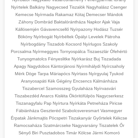
Nyírtelek
Balkány
Nagyecsed
Tiszalök
Nagyhalász
Csenger
Kemecse
Nyírmada
Rakamaz
Kótaj
Demecser
Mándok
Záhony
Dombrád
Baktalórántháza
Napkor
Ajak
Vaja
Kállósemjén
Gávavencsellő
Nyírpazony
Hodász
Tuzsér
Bököny
Nyírbogát
Nyírbéltek
Ópályi
Levelek
Pátroha
Nyírbogdány
Tiszadob
Kocsord
Nyírlugos
Szakoly
Porcsalma
Nyírmeggyes
Tornyospálca
Tiszaeszlár
Ófehértó
Tunyogmatolcs
Fényeslitke
Nyírkarász
Buj
Tiszadada
Apagy
Nagydobos
Kántorjánosi
Nyírmihálydi
Nyírcsaholy
Mérk
Döge
Tarpa
Máriapócs
Nyírtass
Nyírgyulaj
Tyukod
Aranyosapáti
Kék
Gégény
Encsencs
Kálmánháza
Tiszabercel
Szamosszeg
Gyulaháza
Nyírvasvári
Tiszabezdéd
Anarcs
Kisléta
Ököritófülpös
Nagycserkesz
Tiszanagyfalu
Pap
Nyírtura
Nyírkáta
Petneháza
Piricse
Fábiánháza
Geszteréd
Szabolcsveresmart
Vasmegyer
Érpatak
Jánkmajtis
Pócspetri
Tiszakanyár
Győrtelek
Kékcse
Ramocsaháza
Szatmárcseke
Nagyvarsány
Tiszatelek
Őr
Sényő
Biri
Pusztadobos
Timár
Kölcse
Jármi
Komoró