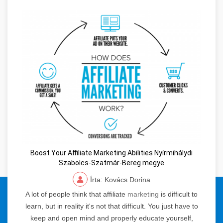
Boost Your Affiliate Marketing Abilities Nyírmihálydi
Szabolcs-Szatmár-Bereg megye
Írta: Kovács Dorina
© 2024 Orvosi Keresőmarketing és Tartalomgyártás. Minden jog
A lot of people think that affiliate
marketing
is difficult to
fenntartva.
learn, but in reality it's not that difficult. You just have to
keep and open mind and properly educate yourself,