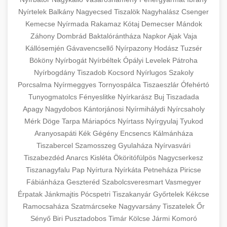
Nyírtelek
Balkány
Nagyecsed
Tiszalök
Nagyhalász
Csenger
Kemecse
Nyírmada
Rakamaz
Kótaj
Demecser
Mándok
Záhony
Dombrád
Baktalórántháza
Napkor
Ajak
Vaja
Kállósemjén
Gávavencsellő
Nyírpazony
Hodász
Tuzsér
Bököny
Nyírbogát
Nyírbéltek
Ópályi
Levelek
Pátroha
Nyírbogdány
Tiszadob
Kocsord
Nyírlugos
Szakoly
Porcsalma
Nyírmeggyes
Tornyospálca
Tiszaeszlár
Ófehértó
Tunyogmatolcs
Fényeslitke
Nyírkarász
Buj
Tiszadada
Apagy
Nagydobos
Kántorjánosi
Nyírmihálydi
Nyírcsaholy
Mérk
Döge
Tarpa
Máriapócs
Nyírtass
Nyírgyulaj
Tyukod
Aranyosapáti
Kék
Gégény
Encsencs
Kálmánháza
Tiszabercel
Szamosszeg
Gyulaháza
Nyírvasvári
Tiszabezdéd
Anarcs
Kisléta
Ököritófülpös
Nagycserkesz
Tiszanagyfalu
Pap
Nyírtura
Nyírkáta
Petneháza
Piricse
Fábiánháza
Geszteréd
Szabolcsveresmart
Vasmegyer
Érpatak
Jánkmajtis
Pócspetri
Tiszakanyár
Győrtelek
Kékcse
Ramocsaháza
Szatmárcseke
Nagyvarsány
Tiszatelek
Őr
Sényő
Biri
Pusztadobos
Timár
Kölcse
Jármi
Komoró