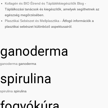
Kollagén és BIO Étrend és Táplálékkiegészítők Blog
-
Táplálkozási tanácsok és kiegészítők, amelyek segíthetnek az
egészség megőrzésében.
Plasztikai Sebészet és Mellplasztika
- Átfogó információk a
plasztikai sebészet különböző aspektusairól.
ganoderma
ganoderma
ganoderma
spirulina
spirulina
spirulina
fogyókúra