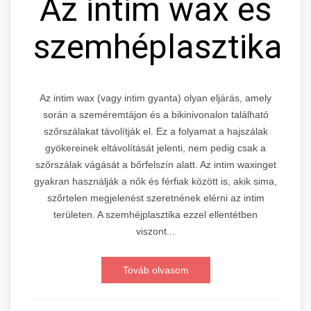
Az intim wax és
szemhéplasztika
Az intim wax (vagy intim gyanta) olyan eljárás, amely
során a szeméremtájon és a bikinivonalon található
szőrszálakat távolítják el. Ez a folyamat a hajszálak
gyökereinek eltávolítását jelenti, nem pedig csak a
szőrszálak vágását a bőrfelszín alatt. Az intim waxinget
gyakran használják a nők és férfiak között is, akik sima,
szőrtelen megjelenést szeretnének elérni az intim
területen. A szemhéjplasztika ezzel ellentétben
viszont...
Továb olvasom