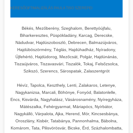
KERESŐOPTIMALIZÁLÁS PAULA TISO SZEREPEI
Békés, Mezőberény, Szeghalom, Berettyóújfalu,
Biharkeresztes, Püspökladány, Karcag, Derecske,
Nádudvar, Hajdúszoboszló, Debrecen, Balmazújváros,
Hajdúböszörmény, Téglás, Hajdúhadház, Nyíradony,
Újfehértó, Hajdúdorog, Mezőcsát, Polgár, Hajdúnánás,
Tiszaújváros, Tiszavasvári, Tiszalök, Tokaj, Felsőzsolca,
Szikszó, Szerencs, Sárospatak, Zalaszentgrót
Hévíz, Tapolca, Keszthely, Lenti, Zalakaros, Letenye,
Nagykanizsa, Marcali, Böhönye, Fonyód, Balatonlelle,
Encs, Kisvárda, Nagyhalász, Vásárosnamény, Nyíregyháza,
Mátészalka, Fehérgyarmat, Máriapócs, Nyírbátor,
Nagykálló, Várpalota, Ajka, Herend, Mór, Kincsesbánya,
Oroszlány, Kisbér, Tatabánya, Pannonhalma, Bábolna,
Komárom, Tata, Pilisvörösvár, Bicske, Érd, Százhalombatta,