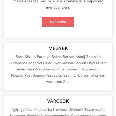
megjelenéshez, kérünk küld el üzenetedet a Kapcsolat
menüpontban.
Kapcsolat
MEGYÉK
Bács-Kiskun
Baranya
Békés
Borsod-Abaúj-Zemplén
Budapest
Csongrád
Fejér
Győr-Moson-Sopron
Hajdú-Bihar
Heves
Jász-Nagykun-Szolnok
Komárom-Esztergom
Nógrád
Pest
Somogy
Szabolcs-Szatmár-Bereg
Tolna
Vas
Veszprém
Zala
VÁROSOK
Nyíregyháza
Mátészalka
Kisvárda
Újfehértó
Tiszavasvári
Nyírbátor
Nagykálló
Vásárosnamény
Fehérgyarmat
Ibrány