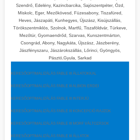
Szendrő, Edelény, Kazincbarcika, Sajószentpéter, Ózd,
Miskolc, Eger, Mezőkövesd, Füzesabony, Tiszafüred,
Heves, Jászapáti, Kunhegyes, Újszász, Kisújszállás,
Törökszentmiklós, Szolnok, Martfű, Tiszaföldvár, Túrkeve,
Mezőtúr, Gyomaendrőd, Szarvas, Kunszentmárton,
Csongrád, Abony, Nagykáta, Újszász, Jászberény,
Jászfényszaru, Jászárokszállás, Lőrinci, Gyöngyös,
Pásztó,Gyula, Sarkad
KERESŐOPTIMALIZÁLÁS FABLE III ÁLLATOKKAL
KERESŐOPTIMALIZÁLÁS FABLE III ALBION ERDEI
KERESŐOPTIMALIZÁLÁS FABLE III INTERJÚ
KERESŐOPTIMALIZÁLÁS FABLE III KONCEPCIÓ RAJZOK
KERESŐOPTIMALIZÁLÁS FABLE III MORF VÁLTOZÁSOK
KERESŐOPTIMALIZÁLÁS FABLE III ÁLLATOK