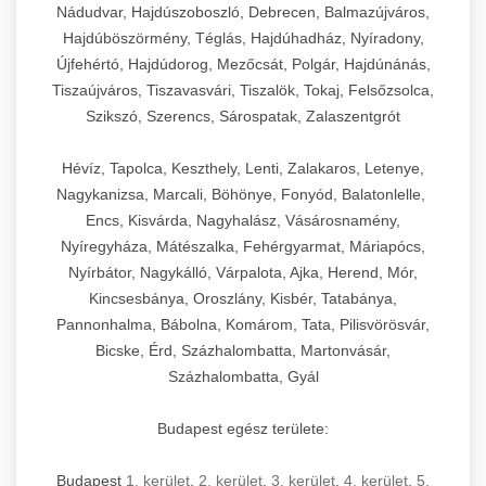
Nádudvar, Hajdúszoboszló, Debrecen, Balmazújváros,
Hajdúböszörmény, Téglás, Hajdúhadház, Nyíradony,
Újfehértó, Hajdúdorog, Mezőcsát, Polgár, Hajdúnánás,
Tiszaújváros, Tiszavasvári, Tiszalök, Tokaj, Felsőzsolca,
Szikszó, Szerencs, Sárospatak, Zalaszentgrót
Hévíz, Tapolca, Keszthely, Lenti, Zalakaros, Letenye,
Nagykanizsa, Marcali, Böhönye, Fonyód, Balatonlelle,
Encs, Kisvárda, Nagyhalász, Vásárosnamény,
Nyíregyháza, Mátészalka, Fehérgyarmat, Máriapócs,
Nyírbátor, Nagykálló, Várpalota, Ajka, Herend, Mór,
Kincsesbánya, Oroszlány, Kisbér, Tatabánya,
Pannonhalma, Bábolna, Komárom, Tata, Pilisvörösvár,
Bicske, Érd, Százhalombatta, Martonvásár,
Százhalombatta, Gyál
Budapest egész területe:
Budapest
1. kerület
,
2. kerület
,
3. kerület
,
4. kerület
,
5.