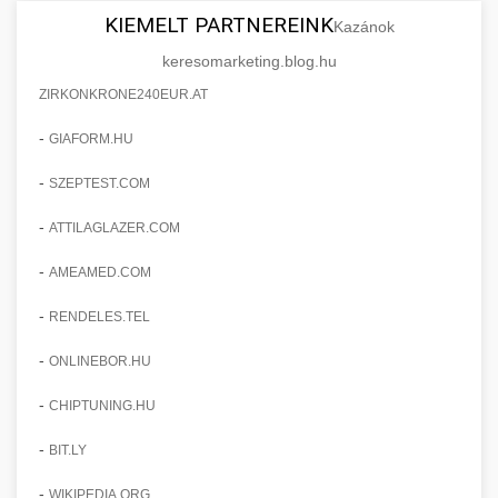
KIEMELT PARTNEREINK
Kazánok
keresomarketing.blog.hu
ZIRKONKRONE240EUR.AT
-
GIAFORM.HU
-
SZEPTEST.COM
-
ATTILAGLAZER.COM
-
AMEAMED.COM
-
RENDELES.TEL
-
ONLINEBOR.HU
-
CHIPTUNING.HU
-
BIT.LY
-
WIKIPEDIA.ORG