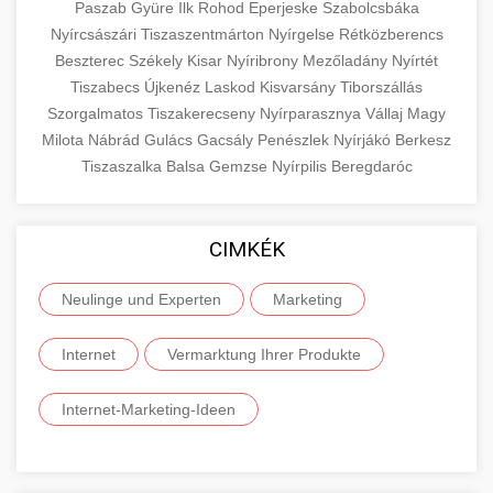
Paszab
Gyüre
Ilk
Rohod
Eperjeske
Szabolcsbáka
Nyírcsászári
Tiszaszentmárton
Nyírgelse
Rétközberencs
Beszterec
Székely
Kisar
Nyíribrony
Mezőladány
Nyírtét
Tiszabecs
Újkenéz
Laskod
Kisvarsány
Tiborszállás
Szorgalmatos
Tiszakerecseny
Nyírparasznya
Vállaj
Magy
Milota
Nábrád
Gulács
Gacsály
Penészlek
Nyírjákó
Berkesz
Tiszaszalka
Balsa
Gemzse
Nyírpilis
Beregdaróc
CIMKÉK
Neulinge und Experten
Marketing
Internet
Vermarktung Ihrer Produkte
Internet-Marketing-Ideen