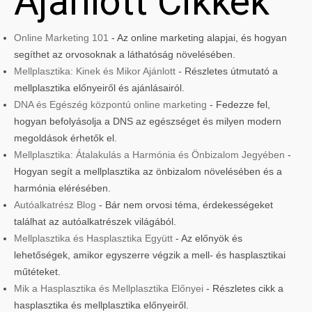
Ajánlott Cikkek
Online Marketing 101
- Az online marketing alapjai, és hogyan
segíthet az orvosoknak a láthatóság növelésében.
Mellplasztika: Kinek és Mikor Ajánlott
- Részletes útmutató a
mellplasztika előnyeiről és ajánlásairól.
DNA és Egészég központú online marketing
- Fedezze fel,
hogyan befolyásolja a DNS az egészséget és milyen modern
megoldások érhetők el.
Mellplasztika: Átalakulás a Harmónia és Önbizalom Jegyében
-
Hogyan segít a mellplasztika az önbizalom növelésében és a
harmónia elérésében.
Autóalkatrész Blog
- Bár nem orvosi téma, érdekességeket
találhat az autóalkatrészek világából.
Mellplasztika és Hasplasztika Együtt
- Az előnyök és
lehetőségek, amikor egyszerre végzik a mell- és hasplasztikai
műtéteket.
Mik a Hasplasztika és Mellplasztika Előnyei
- Részletes cikk a
hasplasztika és mellplasztika előnyeiről.