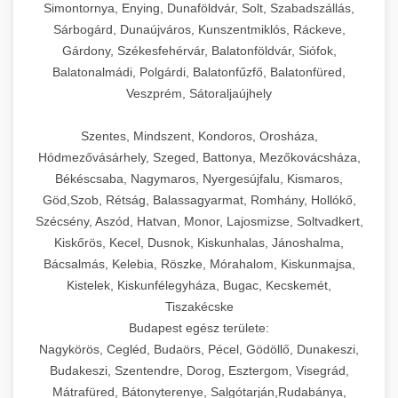
Simontornya, Enying, Dunaföldvár, Solt, Szabadszállás,
Sárbogárd, Dunaújváros, Kunszentmiklós, Ráckeve,
Gárdony, Székesfehérvár, Balatonföldvár, Siófok,
Balatonalmádi, Polgárdi, Balatonfűzfő, Balatonfüred,
Veszprém, Sátoraljaújhely
Szentes, Mindszent, Kondoros, Orosháza,
Hódmezővásárhely, Szeged, Battonya, Mezőkovácsháza,
Békéscsaba, Nagymaros, Nyergesújfalu, Kismaros,
Göd,Szob, Rétság, Balassagyarmat, Romhány, Hollókő,
Szécsény, Aszód, Hatvan, Monor, Lajosmizse, Soltvadkert,
Kiskőrös, Kecel, Dusnok, Kiskunhalas, Jánoshalma,
Bácsalmás, Kelebia, Röszke, Mórahalom, Kiskunmajsa,
Kistelek, Kiskunfélegyháza, Bugac, Kecskemét,
Tiszakécske
Budapest egész területe:
Nagykörös, Cegléd, Budaörs, Pécel, Gödöllő, Dunakeszi,
Budakeszi, Szentendre, Dorog, Esztergom, Visegrád,
Mátrafüred, Bátonyterenye, Salgótarján,Rudabánya,