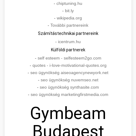
-
chiptuning.hu
-
bit.ly
-
wikipedia.org
-
További partnereink
Számítástechnikai partnereink
-
icentrum.hu
Külföldi partnerek
-
self esteem - selfesteem2go.com
-
quotes - i-love-motivational-quotes.org
-
seo ügynökség aiseoagencynewyork.net
-
seo ügynökség nuvemseo.net
-
seo ügynökség synthasite.com
-
seo ügynökség marketingfirstmedia.com
Gymbeam
Budapest