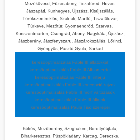
Mezőkövesd, Füzesabony, Tiszafüred, Heves,
Jászapáti, Kunhegyes, Újszász, Kisújszállás,
Törökszentmiklós, Szolnok, Martfű, Tiszaföldvár,
Túrkeve, Mezőtúr, Gyomaendrőd, Szarvas,
Kunszentmárton, Csongrád, Abony, Nagykáta, Újszász,
Jászberény, Jászfényszaru, Jászárokszállás, Lőrinci,
Gyöngyös, Pásztó,Gyula, Sarkad
keresőoptimalizálás Fable III állatokkal
keresőoptimalizálás Fable III Albion erdei
keresőoptimalizálás Fable III interjú
keresőoptimalizálás Fable III koncepció rajzok
keresőoptimalizálás Fable III morf változások
keresőoptimalizálás Fable III állatok
keresőoptimalizálás Paula Tiso szerepei
Békés, Mezőberény, Szeghalom, Berettyóújfalu,
Biharkeresztes, Püspökladány, Karcag, Derecske,