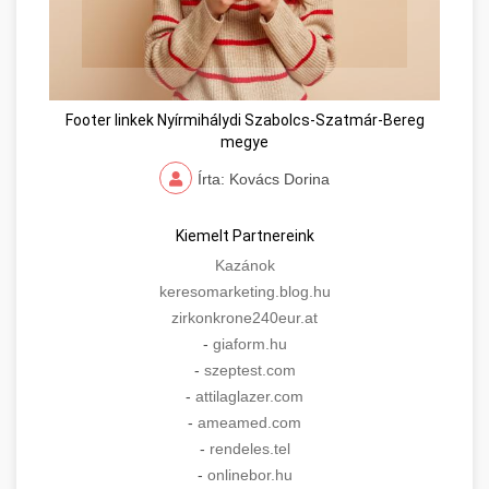
Footer linkek Nyírmihálydi Szabolcs-Szatmár-Bereg
megye
Írta: Kovács Dorina
Kiemelt Partnereink
Kazánok
keresomarketing.blog.hu
zirkonkrone240eur.at
-
giaform.hu
-
szeptest.com
-
attilaglazer.com
-
ameamed.com
-
rendeles.tel
-
onlinebor.hu