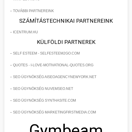
-
TOVÁBBI PARTNEREINK
SZÁMÍTÁSTECHNIKAI PARTNEREINK
-
ICENTRUM.HU
KÜLFÖLDI PARTNEREK
-
SELF ESTEEM - SELFESTEEM2GO.COM
-
QUOTES - I-LOVE-MOTIVATIONAL-QUOTES.ORG
-
SEO ÜGYNÖKSÉG AISEOAGENCYNEWYORK.NET
-
SEO ÜGYNÖKSÉG NUVEMSEO.NET
-
SEO ÜGYNÖKSÉG SYNTHASITE.COM
-
SEO ÜGYNÖKSÉG MARKETINGFIRSTMEDIA.COM
Gymbeam