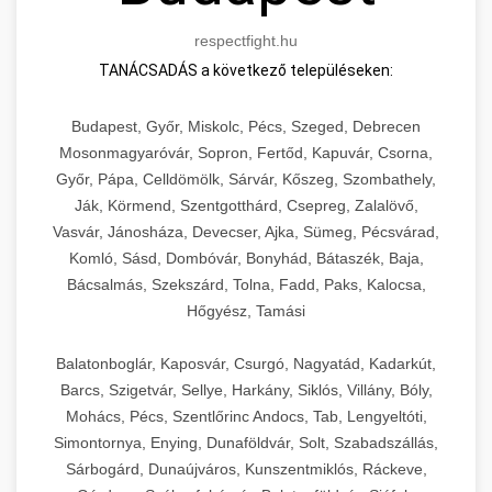
respectfight.hu
TANÁCSADÁS a következő településeken:
Budapest, Győr, Miskolc, Pécs, Szeged, Debrecen
Mosonmagyaróvár, Sopron, Fertőd, Kapuvár, Csorna,
Győr, Pápa, Celldömölk, Sárvár, Kőszeg, Szombathely,
Ják, Körmend, Szentgotthárd, Csepreg, Zalalövő,
Vasvár, Jánosháza, Devecser, Ajka, Sümeg, Pécsvárad,
Komló, Sásd, Dombóvár, Bonyhád, Bátaszék, Baja,
Bácsalmás, Szekszárd, Tolna, Fadd, Paks, Kalocsa,
Hőgyész, Tamási
Balatonboglár, Kaposvár, Csurgó, Nagyatád, Kadarkút,
Barcs, Szigetvár, Sellye, Harkány, Siklós, Villány, Bóly,
Mohács, Pécs, Szentlőrinc Andocs, Tab, Lengyeltóti,
Simontornya, Enying, Dunaföldvár, Solt, Szabadszállás,
Sárbogárd, Dunaújváros, Kunszentmiklós, Ráckeve,