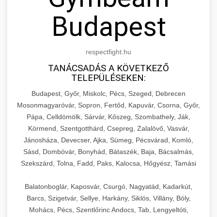
Budapest
respectfight.hu
TANÁCSADÁS A KÖVETKEZŐ
TELEPÜLÉSEKEN:
Budapest, Győr, Miskolc, Pécs, Szeged, Debrecen
Mosonmagyaróvár, Sopron, Fertőd, Kapuvár, Csorna, Győr,
Pápa, Celldömölk, Sárvár, Kőszeg, Szombathely, Ják,
Körmend, Szentgotthárd, Csepreg, Zalalövő, Vasvár,
Jánosháza, Devecser, Ajka, Sümeg, Pécsvárad, Komló,
Sásd, Dombóvár, Bonyhád, Bátaszék, Baja, Bácsalmás,
Szekszárd, Tolna, Fadd, Paks, Kalocsa, Hőgyész, Tamási
Balatonboglár, Kaposvár, Csurgó, Nagyatád, Kadarkút,
Barcs, Szigetvár, Sellye, Harkány, Siklós, Villány, Bóly,
Mohács, Pécs, Szentlőrinc Andocs, Tab, Lengyeltóti,