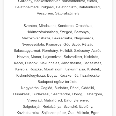
Gárdony, Székesfehérvár, Balatonföldvár, Siófok,
Balatonalmádi, Polgárdi, Balatonfűzfő, Balatonfüred,
Veszprém, Sátoraljaújhely
Szentes, Mindszent, Kondoros, Orosháza,
Hódmezővásárhely, Szeged, Battonya,
Mezőkovácsháza, Békéscsaba, Nagymaros,
Nyergesújfalu, Kismaros, Göd,Szob, Rétság,
Balassagyarmat, Romhány, Hollókő, Szécsény, Aszód,
Hatvan, Monor, Lajosmizse, Soltvadkert, Kiskőrös,
Kecel, Dusnok, Kiskunhalas, Jánoshalma, Bácsalmás,
Kelebia, Röszke, Mórahalom, Kiskunmajsa, Kistelek,
Kiskunfélegyháza, Bugac, Kecskemét, Tiszakécske
Budapest egész területe:
Nagykörös, Cegléd, Budaörs, Pécel, Gödöllő,
Dunakeszi, Budakeszi, Szentendre, Dorog, Esztergom,
Visegrád, Mátrafüred, Bátonyterenye,
Salgótarján,Rudabánya, Szendrő, Edelény,
Kazincbarcika, Sajószentpéter, Ózd, Miskolc, Eger,