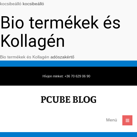
kocsibeálló
kocsibeálló
Bio termékek és
Kollagén
Bio termékek és Kollagén
adószakértő
Hívjon minket: +36 70 629 06 90
Menü